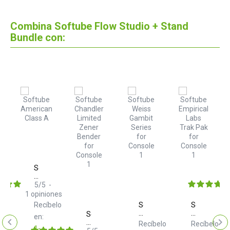
Combina Softube Flow Studio + Stand
Bundle con:
Softube
American
ube
Class
ole
5
/
5
-
A
1
opiniones
elo
r
Softube
Softube
Recíbelo
Weiss
Empirical
Softube
en:
Gambit
Labs
Chandler
Recíbelo
Recíbelo
1-
Series
Trak