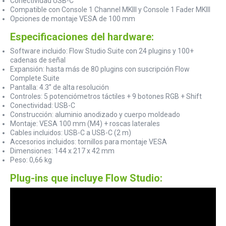
Conectividad USB-C
Compatible con Console 1 Channel MKIII y Console 1 Fader MKIII
Opciones de montaje VESA de 100 mm
Especificaciones del hardware:
Software incluido: Flow Studio Suite con 24 plugins y 100+
cadenas de señal
Expansión: hasta más de 80 plugins con suscripción Flow
Complete Suite
Pantalla: 4.3” de alta resolución
Controles: 5 potenciómetros táctiles + 9 botones RGB + Shift
Conectividad: USB-C
Construcción: aluminio anodizado y cuerpo moldeado
Montaje: VESA 100 mm (M4) + roscas laterales
Cables incluidos: USB-C a USB-C (2 m)
Accesorios incluidos: tornillos para montaje VESA
Dimensiones: 144 x 217 x 42 mm
Peso: 0,66 kg
Plug-ins que incluye Flow Studio: