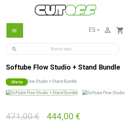

shopping_cart
menu
search
Softube Flow Studio + Stand Bundle
Oferta
471,00 €
444,00 €