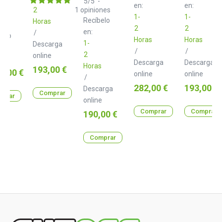
Limited
5
/
5
-
en:
en:
for
Pak
Zener
2
1
opiniones
Console
for
Bender
1-
1-
Recíbelo
Horas
1
Console
for
2
2
1
Console
en:
/
gelo
1
Horas
Horas
1-
Descarga
/
/
2
online
a
Descarga
Descarga
Horas
Precio
193,00 €
o
3,00 €
online
online
/
Precio
Precio
282,00 €
193,00 €
Descarga
Comprar
prar
online
Comprar
Comprar
Precio
190,00 €
Comprar