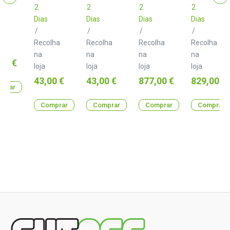
2
2
2
2
Dias
Dias
Dias
Dias
lha
/
/
/
/
Recolha
Recolha
Recolha
Recolha
na
na
na
na
00 €
loja
loja
loja
loja
Preço
Preço
Preço
Preço
43,00 €
43,00 €
877,00 €
829,00 €
prar
Comprar
Comprar
Comprar
Comprar