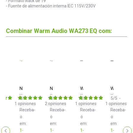
- Formato Rack de 19"
- Fuente de alimentación interna IEC 115V/230V
Combinar Warm Audio WA273 EQ com:
m
Neo
Neo
Warm
Warm
o
d+
d+
Audio
Audio
TRS
TXM
WA
WA73
5
/
5
-
5
/
5
-
5
/
5
-
5
/
5
-
ba-
Class
Class
2A
EQ
1
opiniones
2
opiniones
1
opiniones
1
opiniones
B
B
Receba-
Receba-
Receba-
Receba-
2.0
2.0
m
o
m
o
o
o
em:
em:
em:
em:
1-
1-
1-
1-