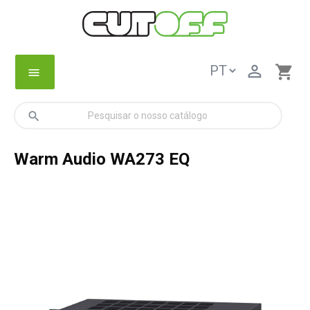

shopping_cart
menu
search
Warm Audio WA273 EQ