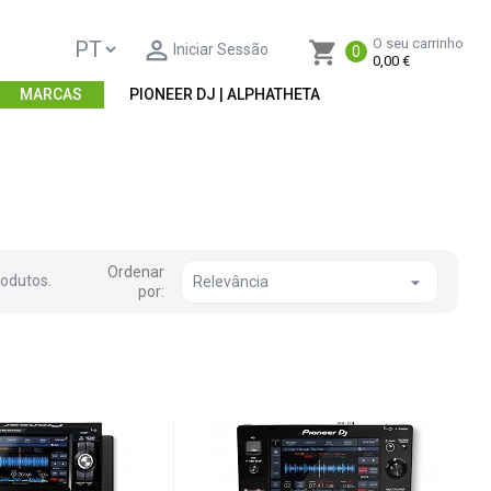

O seu carrinho
shopping_cart
Iniciar Sessão
0
0,00 €
MARCAS
PIONEER DJ | ALPHATHETA
Ordenar
rodutos.

Relevância
por: