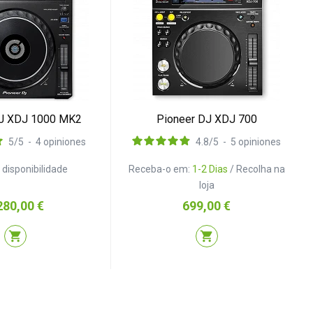
DJ XDJ 1000 MK2
Pioneer DJ XDJ 700
5
/
5
-
4
opiniones
4.8
/
5
-
5
opiniones
r disponibilidade
Receba-o em:
1-2 Dias
/ Recolha na
loja
eço
Preço
280,00 €
699,00 €
shopping_cart
shopping_cart