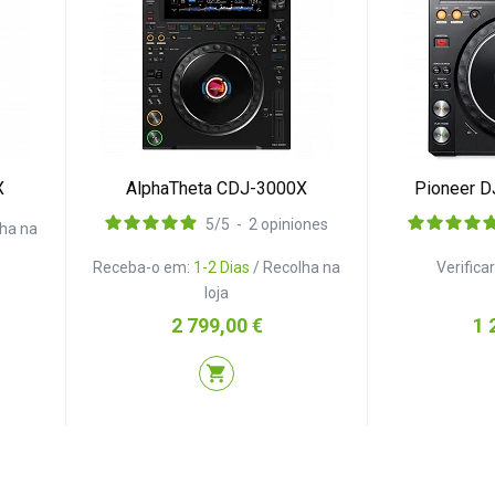
X
AlphaTheta CDJ-3000X
Pioneer 
5
/
5
-
2
opiniones
lha na
Receba-o em:
1-2 Dias
/ Recolha na
Verifica
loja
Preço
Pr
2 799,00 €
1 
shopping_cart