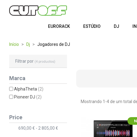
EURORACK
ESTÚDIO
DJ
I
Início
Dj
Jogadores de DJ
Filtrar por
(4 productos)
Marca
AlphaTheta
(2)
Pioneer DJ
(2)
Mostrando 1-4 de um total de
Price
N
690,00 € - 2 805,00 €