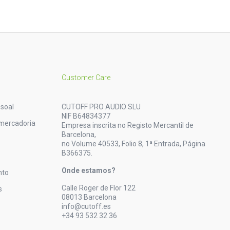
Customer Care
soal
CUTOFF PRO AUDIO SLU
NIF B64834377
mercadoria
Empresa inscrita no Registo Mercantil de
Barcelona,
no Volume 40533, Folio 8, 1ª Entrada, Página
B366375.
Onde estamos?
nto
Calle Roger de Flor 122
s
08013 Barcelona
info@cutoff.es
+34 93 532 32 36