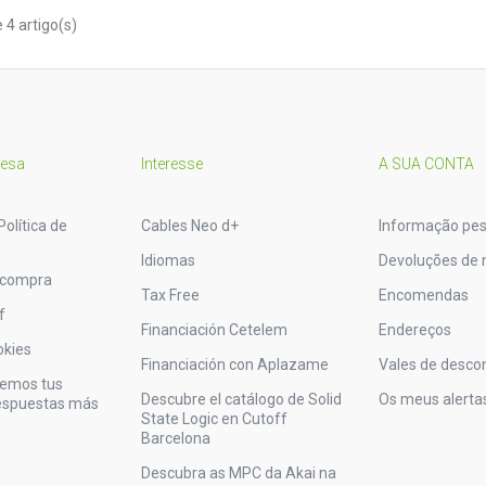
 4 artigo(s)
resa
Interesse
A SUA CONTA
Política de
Cables Neo d+
Informação pes
Idiomas
Devoluções de 
 compra
Tax Free
Encomendas
f
Financiación Cetelem
Endereços
okies
Financiación con Aplazame
Vales de desco
vemos tus
Descubre el catálogo de Solid
Os meus alerta
respuestas más
State Logic en Cutoff
Barcelona
Descubra as MPC da Akai na