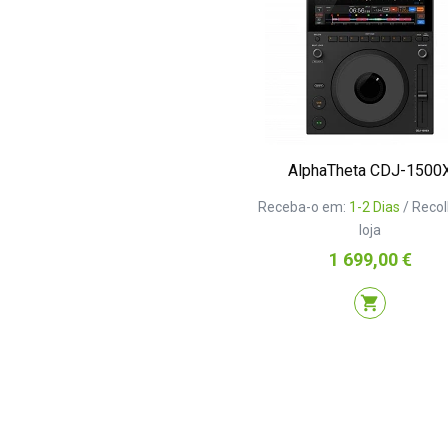
AlphaTheta CDJ-1500
Receba-o em:
1-2 Dias
/ Reco
loja
Preço
1 699,00 €
shopping_cart