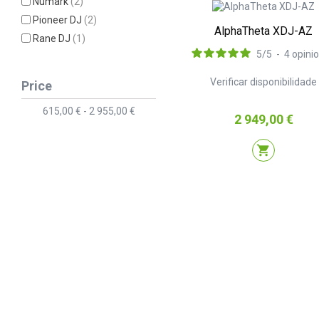
Numark
(2)
Pioneer DJ
(2)
AlphaTheta XDJ-AZ
Rane DJ
(1)
5
/
5
-
4
opini
Verificar disponibilidade
Price
615,00 € - 2 955,00 €
Preço
2 949,00 €
shopping_cart