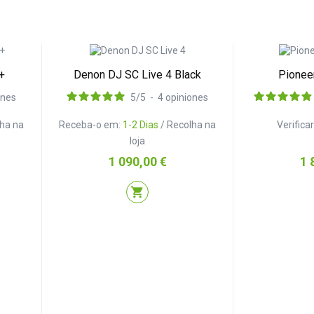
+
Denon DJ SC Live 4 Black
Pionee
ones
5
/
5
-
4
opiniones
lha na
Receba-o em:
1-2 Dias
/ Recolha na
Verifica
loja
Preço
Pr
1 090,00 €
1 
shopping_cart