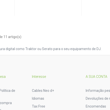
e 11 artigo(s)
ura digital como Traktor ou Serato para o seu equipamento de DJ.
resa
Interesse
A SUA CONTA
Política de
Cables Neo d+
Informação pes
Idiomas
Devoluções de 
 compra
Tax Free
Encomendas