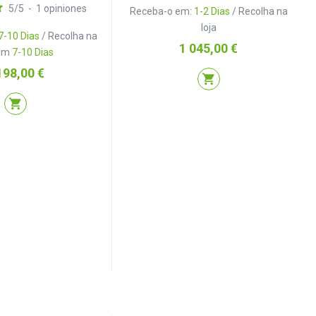
5
/
5
-
1
opiniones
Receba-o em:
1-2 Dias
/ Recolha na
loja
7-10 Dias
/ Recolha na
Preço
1 045,00 €
 em
7-10 Dias
eço
198,00 €
shopping_cart
shopping_cart