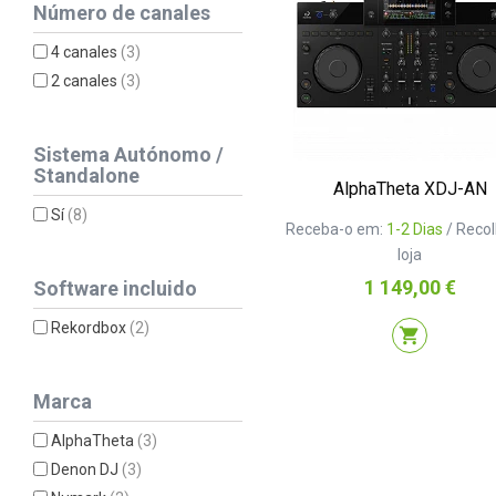
Número de canales
4 canales
(3)
2 canales
(3)
Sistema Autónomo /
Standalone
AlphaTheta XDJ-AN
Sí
(8)
Receba-o em:
1-2 Dias
/ Reco
loja
Preço
1 149,00 €
Software incluido
Rekordbox
(2)
shopping_cart
Marca
AlphaTheta
(3)
Denon DJ
(3)