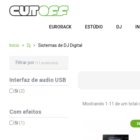
EURORACK
ESTÚDIO
DJ
I
Início
Dj
Sistemas de DJ Digital
Filtrar por
(11 productos)
Interfaz de audio USB
Sí
(2)
Mostrando 1-11 de um total d
Com efeitos
Sí
(1)
N