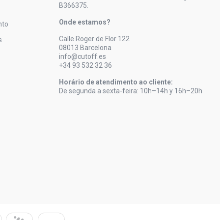
B366375.
Onde estamos?
nto
Calle Roger de Flor 122
s
08013 Barcelona
info@cutoff.es
+34 93 532 32 36
Horário de atendimento ao cliente:
De segunda a sexta-feira: 10h–14h y 16h–20h