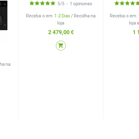
5
/
5
-
1
opiniones
Receba-o em:
1-2 Dias
/ Recolha na
Receba-o em:
loja
loja
Preço
Pr
2 479,00 €
1 
shopping_cart
lha na