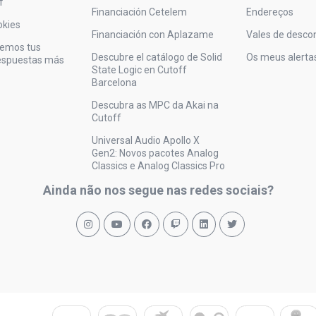
f
Financiación Cetelem
Endereços
okies
Financiación con Aplazame
Vales de desco
vemos tus
Descubre el catálogo de Solid
Os meus alerta
respuestas más
State Logic en Cutoff
Barcelona
Descubra as MPC da Akai na
Cutoff
Universal Audio Apollo X
Gen2: Novos pacotes Analog
Classics e Analog Classics Pro
Ainda não nos segue nas redes sociais?