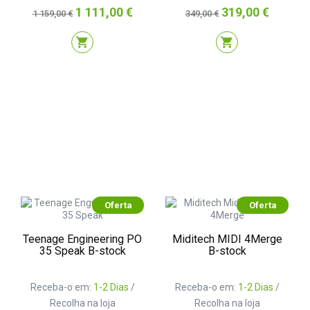
Preço
Preço
Preço
Preço
1 111,00 €
319,00 €
1 159,00 €
349,00 €
normal
normal
shopping_cart
shopping_cart
Oferta
Oferta
Teenage Engineering PO
Miditech MIDI 4Merge
35 Speak B-stock
B-stock
Receba-o em:
1-2 Dias
/
Receba-o em:
1-2 Dias
/
Recolha na loja
Recolha na loja