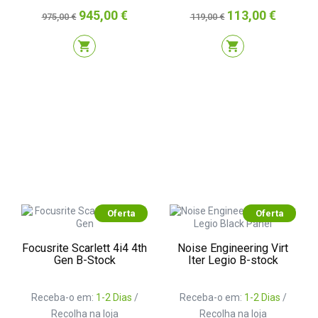
Preço
Preço
Preço
Preço
945,00 €
113,00 €
975,00 €
119,00 €
normal
normal
shopping_cart
shopping_cart
Oferta
Oferta
Focusrite Scarlett 4i4 4th
Noise Engineering Virt
Gen B-Stock
Iter Legio B-stock
Receba-o em:
1-2 Dias
/
Receba-o em:
1-2 Dias
/
Recolha na loja
Recolha na loja