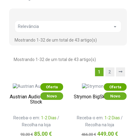

Relevância
Mostrando 1-32 de um total de 43 artigo(s)
Mostrando 1-32 de um total de 43 artigo(s)
1
2
Oferta
Oferta
Novo
Novo
Austrian Audio Hi-X15 B-
Strymon BigSky B-Stock
Stock
Receba-o em:
1-2 Dias
/
Receba-o em:
1-2 Dias
/
Recolha na loja
Recolha na loja
Preço
Preço
Preço
Preço
85,00 €
449,00 €
93,00 €
466,00 €