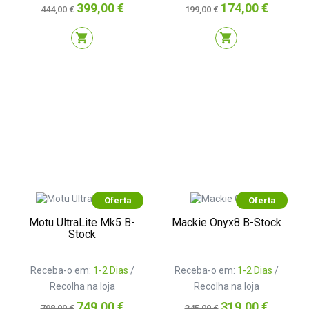
Preço
Preço
Preço
Preço
399,00 €
174,00 €
444,00 €
199,00 €
normal
normal
shopping_cart
shopping_cart
Oferta
Oferta
Motu UltraLite Mk5 B-
Mackie Onyx8 B-Stock
Stock
Receba-o em:
1-2 Dias
/
Receba-o em:
1-2 Dias
/
Recolha na loja
Recolha na loja
Preço
Preço
Preço
Preço
749,00 €
319,00 €
798,00 €
345,00 €