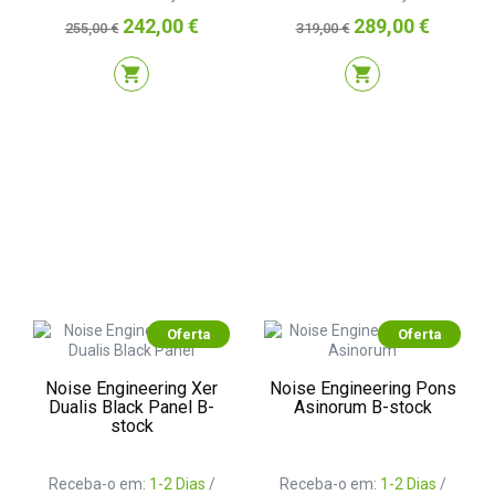
Preço
Preço
Preço
Preço
242,00 €
289,00 €
255,00 €
319,00 €
normal
normal
shopping_cart
shopping_cart
Oferta
Oferta
Noise Engineering Xer
Noise Engineering Pons
Dualis Black Panel B-
Asinorum B-stock
stock
Receba-o em:
1-2 Dias
/
Receba-o em:
1-2 Dias
/