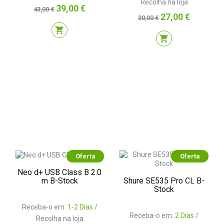
Recolha na loja
Preço
Preço
39,00 €
43,00 €
Preço
Preço
27,00 €
normal
30,00 €
normal
shopping_cart
shopping_cart
Oferta
Oferta
Neo d+ USB Class B 2.0
Shure SE535 Pro CL B-
m B-Stock
Stock
Receba-o em:
1-2 Dias
/
Receba-o em:
2 Dias
/
Recolha na loja