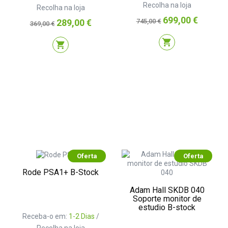
Recolha na loja
Recolha na loja
Preço
Preço
699,00 €
Preço
Preço
289,00 €
745,00 €
369,00 €
normal
normal
shopping_cart
shopping_cart
Oferta
Oferta
Rode PSA1+ B-Stock
Adam Hall SKDB 040
Soporte monitor de
estudio B-stock
Receba-o em:
1-2 Dias
/