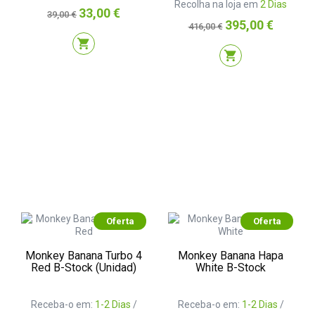
Recolha na loja em
2 Dias
Preço
Preço
33,00 €
39,00 €
Preço
Preço
395,00 €
normal
416,00 €
normal
shopping_cart
shopping_cart
Oferta
Oferta
Monkey Banana Turbo 4
Monkey Banana Hapa
Red B-Stock (Unidad)
White B-Stock
Receba-o em:
1-2 Dias
/
Receba-o em:
1-2 Dias
/