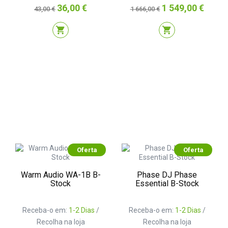
Preço
Preço
Preço
Preço
36,00 €
1 549,00 €
43,00 €
1 666,00 €
normal
normal
shopping_cart
shopping_cart
Oferta
Oferta
Warm Audio WA-1B B-
Phase DJ Phase
Stock
Essential B-Stock
Receba-o em:
1-2 Dias
/
Receba-o em:
1-2 Dias
/
Recolha na loja
Recolha na loja