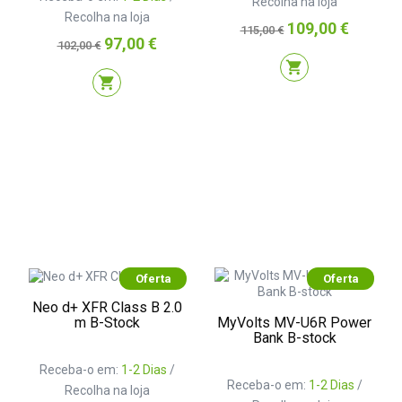
Recolha na loja
Recolha na loja
Preço
Preço
109,00 €
115,00 €
Preço
Preço
97,00 €
normal
102,00 €
normal
shopping_cart
shopping_cart
Oferta
Oferta
Neo d+ XFR Class B 2.0
MyVolts MV-U6R Power
m B-Stock
Bank B-stock
Receba-o em:
1-2 Dias
/
Receba-o em:
1-2 Dias
/
Recolha na loja