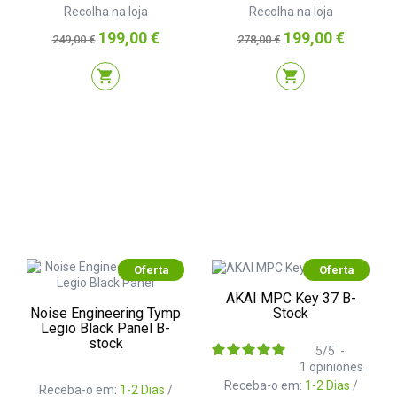
Recolha na loja
Recolha na loja
Preço
Preço
Preço
Preço
199,00 €
199,00 €
249,00 €
278,00 €
normal
normal
shopping_cart
shopping_cart
Oferta
Oferta
AKAI MPC Key 37 B-
Noise Engineering Tymp
Stock
Legio Black Panel B-
stock
5
/
5
-
1
opiniones
Receba-o em:
1-2 Dias
/
Receba-o em:
1-2 Dias
/