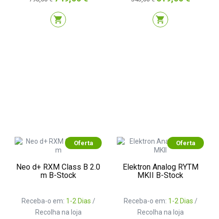
normal
normal
shopping_cart
shopping_cart
Oferta
Oferta
Neo d+ RXM Class B 2.0
Elektron Analog RYTM
m B-Stock
MKII B-Stock
Receba-o em:
1-2 Dias
/
Receba-o em:
1-2 Dias
/
Recolha na loja
Recolha na loja