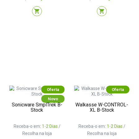
normal
normal
shopping_cart
shopping_cart
Oferta
Oferta
Novo
Sonicware SmplTrek B-
Walkasse W-CONTROL-
Stock
XL B-Stock
Receba-o em:
1-2 Dias
/
Receba-o em:
1-2 Dias
/
Recolha na loja
Recolha na loja