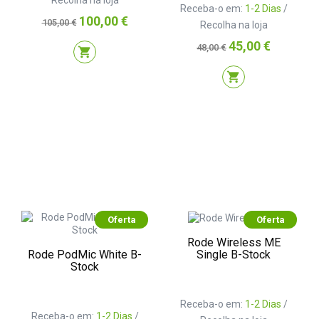
Recolha na loja
Receba-o em:
1-2 Dias
/
Preço
Preço
100,00 €
105,00 €
Recolha na loja
normal
Preço
Preço
45,00 €
48,00 €
shopping_cart
normal
shopping_cart
Oferta
Oferta
Rode Wireless ME
Rode PodMic White B-
Single B-Stock
Stock
Receba-o em:
1-2 Dias
/
Receba-o em:
1-2 Dias
/