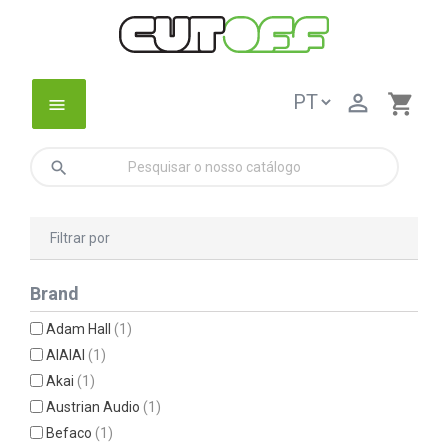

shopping_cart
menu
search
Filtrar por
Brand
Adam Hall
(1)
AIAIAI
(1)
Akai
(1)
Austrian Audio
(1)
Befaco
(1)