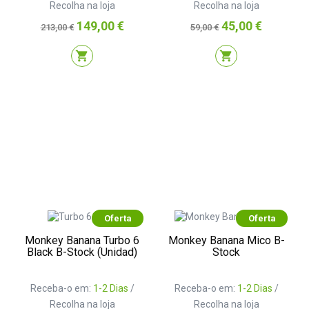
Recolha na loja
Recolha na loja
Preço
Preço
Preço
Preço
149,00 €
45,00 €
213,00 €
59,00 €
normal
normal
shopping_cart
shopping_cart
Oferta
Oferta
Monkey Banana Turbo 6
Monkey Banana Mico B-
Black B-Stock (Unidad)
Stock
Receba-o em:
1-2 Dias
/
Receba-o em:
1-2 Dias
/
Recolha na loja
Recolha na loja