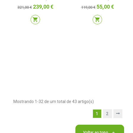
Preço
Preço
Preço
Preço
239,00 €
55,00 €
321,00 €
119,00 €
normal
normal
shopping_cart
shopping_cart
Mostrando 1-32 de um total de 43 artigo(s)
1
2

Voltar ao topo