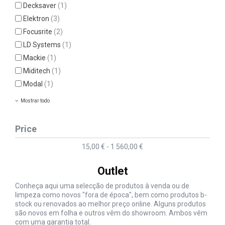
Decksaver
(1)
Elektron
(3)
Focusrite
(2)
LD Systems
(1)
Mackie
(1)
Miditech
(1)
Modal
(1)
Mostrar todo
Price
15,00 € - 1 560,00 €
Outlet
Conheça aqui uma selecção de produtos à venda ou de
limpeza como novos "fora de época", bem como produtos b-
stock ou renovados ao melhor preço online. Alguns produtos
são novos em folha e outros vêm do showroom. Ambos vêm
com uma garantia total.