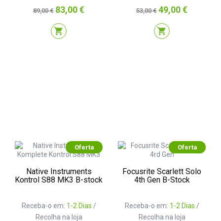
Preço
Preço
Preço
Preço
83,00 €
49,00 €
89,00 €
53,00 €
normal
normal
shopping_cart
shopping_cart
Oferta
Oferta
Native Instruments
Focusrite Scarlett Solo
Kontrol S88 MK3 B-stock
4th Gen B-Stock
Receba-o em:
1-2 Dias
/
Receba-o em:
1-2 Dias
/
Recolha na loja
Recolha na loja