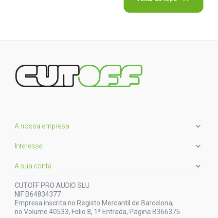

A nossa empresa

Interesse

A sua conta
CUTOFF PRO AUDIO SLU
NIF B64834377
Empresa inscrita no Registo Mercantil de Barcelona,
no Volume 40533, Folio 8, 1ª Entrada, Página B366375.