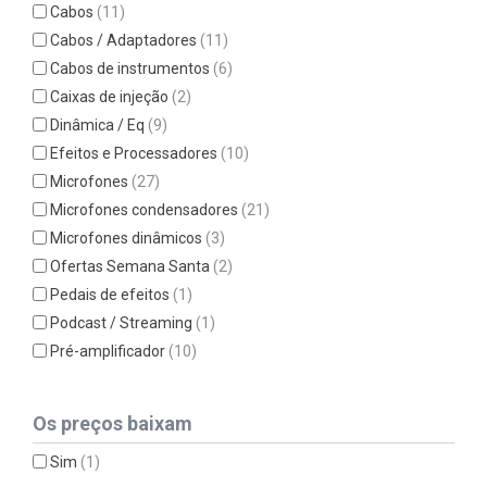
Cabos
(11)
Cabos / Adaptadores
(11)
Cabos de instrumentos
(6)
Caixas de injeção
(2)
Dinâmica / Eq
(9)
Efeitos e Processadores
(10)
Microfones
(27)
Microfones condensadores
(21)
Microfones dinâmicos
(3)
Ofertas Semana Santa
(2)
Pedais de efeitos
(1)
Podcast / Streaming
(1)
Pré-amplificador
(10)
Os preços baixam
Sim
(1)