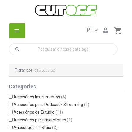

shopping_cart
menu
search
Filtrar por
(62 productos)
Categories
Accesórios Instrumentos
(6)
Accesorios para Podcast / Streaming
(1)
Acessórios de Estúdio
(11)
Acessórios para microfones
(1)
Auscultadores Stuio
(3)