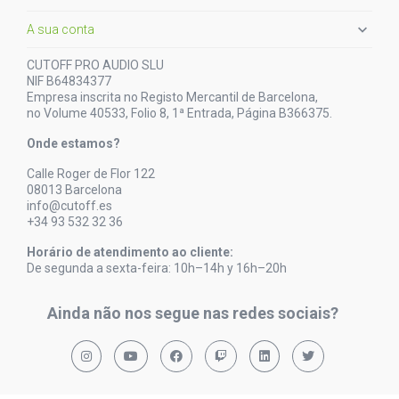

A sua conta
CUTOFF PRO AUDIO SLU
NIF B64834377
Empresa inscrita no Registo Mercantil de Barcelona,
no Volume 40533, Folio 8, 1ª Entrada, Página B366375.
Onde estamos?
Calle Roger de Flor 122
08013 Barcelona
info@cutoff.es
+34 93 532 32 36
Horário de atendimento ao cliente:
De segunda a sexta-feira: 10h–14h y 16h–20h
Ainda não nos segue nas redes sociais?