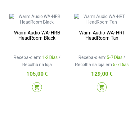
Warm Audio WA-HRB
Warm Audio WA-HRT
HeadRoom Black
HeadRoom Tan
Receba-o em:
1-2 Dias
/
Receba-o em:
5-7 Dias
/
Recolha na loja
Recolha na loja em
5-7 Dias
Preço
Preço
105,00 €
129,00 €
shopping_cart
shopping_cart