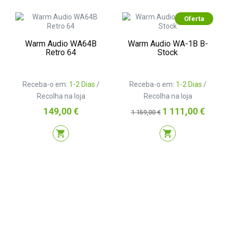
Oferta
Warm Audio WA64B
Warm Audio WA-1B B-
Retro 64
Stock
Receba-o em:
1-2 Dias
/
Receba-o em:
1-2 Dias
/
Recolha na loja
Recolha na loja
Preço
Preço
Preço
149,00 €
1 111,00 €
1 159,00 €
normal
shopping_cart
shopping_cart