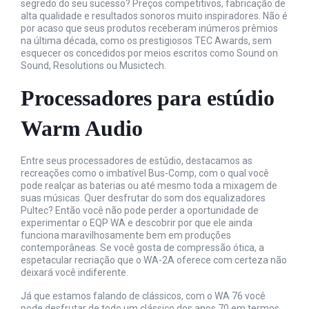
segredo do seu sucesso? Preços competitivos, fabricação de
alta qualidade e resultados sonoros muito inspiradores. Não é
por acaso que seus produtos receberam inúmeros prêmios
na última década, como os prestigiosos TEC Awards, sem
esquecer os concedidos por meios escritos como Sound on
Sound, Resolutions ou Musictech.
Processadores para estúdio
Warm Audio
Entre seus processadores de estúdio, destacamos as
recreações como o imbatível Bus-Comp, com o qual você
pode realçar as baterias ou até mesmo toda a mixagem de
suas músicas. Quer desfrutar do som dos equalizadores
Pultec? Então você não pode perder a oportunidade de
experimentar o EQP WA e descobrir por que ele ainda
funciona maravilhosamente bem em produções
contemporâneas. Se você gosta de compressão ótica, a
espetacular recriação que o WA-2A oferece com certeza não
deixará você indiferente.
Já que estamos falando de clássicos, com o WA 76 você
pode desfrutar de todo um clássico dos anos 70 em termos