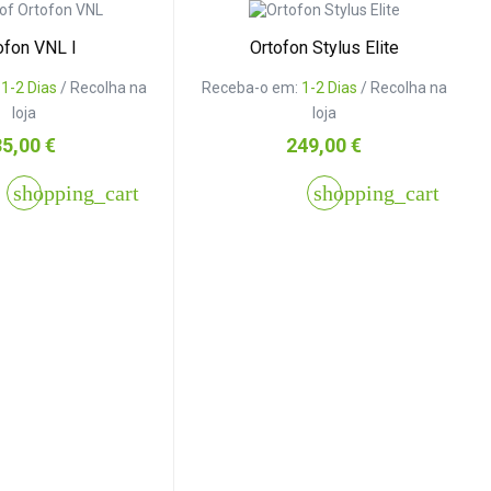
ofon VNL I
Ortofon Stylus Elite
:
1-2 Dias
/ Recolha na
Receba-o em:
1-2 Dias
/ Recolha na
loja
loja
reço
Preço
35,00 €
249,00 €
shopping_cart
shopping_cart