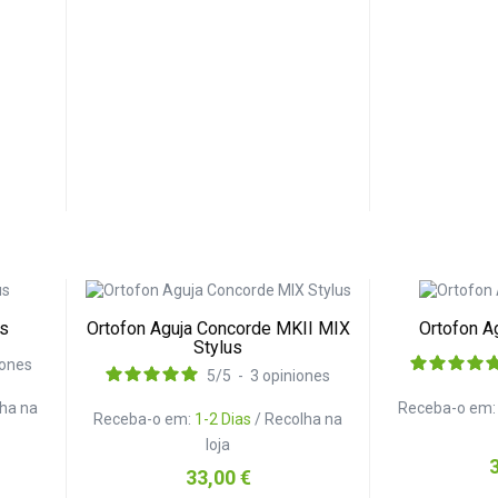
us
Ortofon Aguja Concorde MKII MIX
Ortofon A
Stylus
iones
5
/
5
-
3
opiniones
lha na
Receba-o em
Receba-o em:
1-2 Dias
/ Recolha na
loja
P
Preço
33,00 €