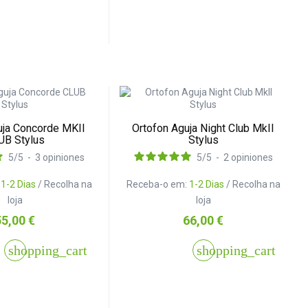
uja Concorde MKII
Ortofon Aguja Night Club MkII
UB Stylus
Stylus
5
/
5
-
3
opiniones
5
/
5
-
2
opiniones
:
1-2 Dias
/ Recolha na
Receba-o em:
1-2 Dias
/ Recolha na
loja
loja
reço
Preço
55,00 €
66,00 €
shopping_cart
shopping_cart