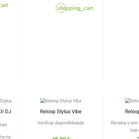
cart
shopping_cart
II DJ
Reloop Stylus Vibe
Reloop
Verificar disponibilidade
Receba-o em
ones
loja
lha na
Preço
P