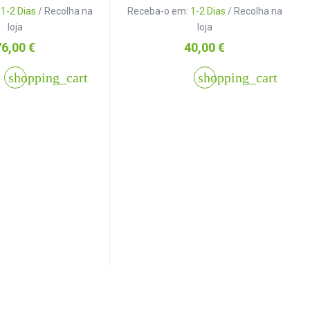
:
1-2 Dias
/ Recolha na
Receba-o em:
1-2 Dias
/ Recolha na
loja
loja
reço
Preço
76,00 €
40,00 €
shopping_cart
shopping_cart