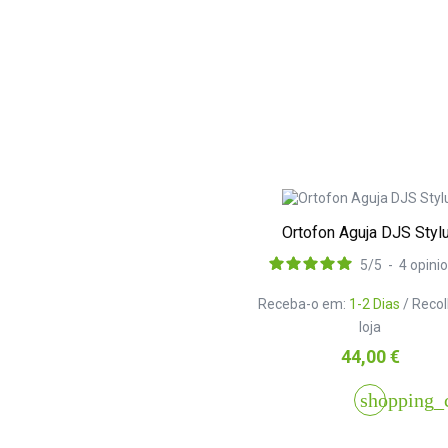
Ortofon Aguja DJS Styl
5
/
5
-
4
opini
Receba-o em:
1-2 Dias
/ Reco
loja
Preço
44,00 €
shopping_