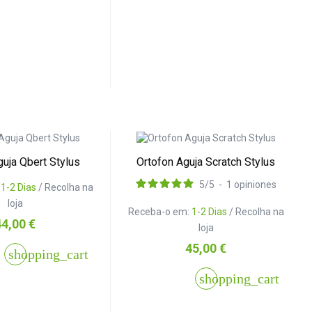
guja Qbert Stylus
Ortofon Aguja Scratch Stylus
5
/
5
-
1
opiniones
:
1-2 Dias
/ Recolha na
loja
Receba-o em:
1-2 Dias
/ Recolha na
reço
44,00 €
loja
Preço
45,00 €
shopping_cart
shopping_cart