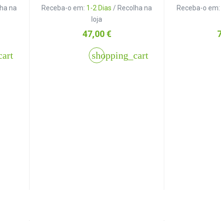
lha na
Receba-o em:
1-2 Dias
/ Recolha na
Receba-o em
loja
Preço
P
47,00 €
cart
shopping_cart