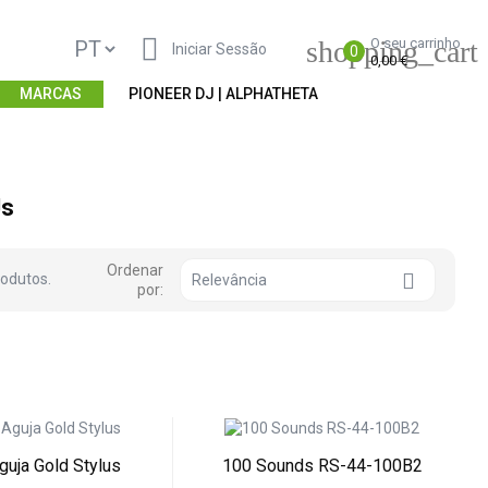

shopping_cart
O seu carrinho
Iniciar Sessão
0
0,00 €
MARCAS
PIONEER DJ | ALPHATHETA
Js
Ordenar

rodutos.
Relevância
por:
guja Gold Stylus
100 Sounds RS-44-100B2