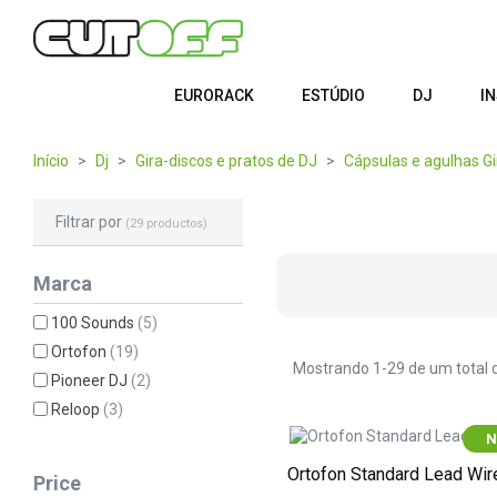
EURORACK
ESTÚDIO
DJ
I
Início
Dj
Gira-discos e pratos de DJ
Cápsulas e agulhas Gi
Filtrar por
(29 productos)
Marca
100 Sounds
(5)
Ortofon
(19)
Mostrando 1-29 de um total d
Pioneer DJ
(2)
Reloop
(3)
N
Ortofon Standard Lead Wir
Price