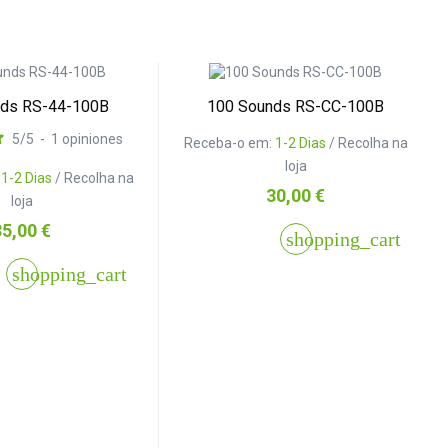
nds RS-44-100B
100 Sounds RS-CC-100B
5
/
5
-
1
opiniones
Receba-o em:
1-2 Dias
/ Recolha na
loja
:
1-2 Dias
/ Recolha na
Preço
30,00 €
loja
reço
35,00 €
shopping_cart
shopping_cart