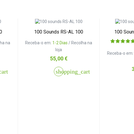
0
100 Sounds RS-AL 100
100 Sou
lha na
Receba-o em:
1-2 Dias
/ Recolha na
loja
Receba-o em
Preço
55,00 €
P
cart
shopping_cart