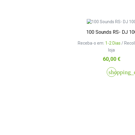
100 Sounds RS- DJ 10
Receba-o em:
1-2 Dias
/ Reco
loja
Preço
60,00 €
shopping_