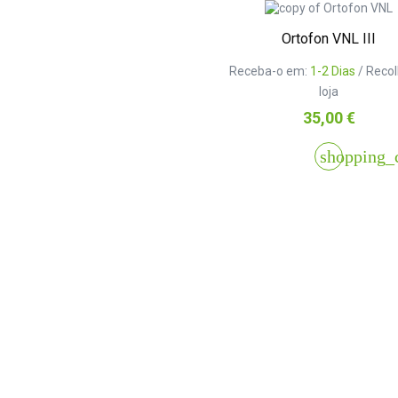
Ortofon VNL III
Receba-o em:
1-2 Dias
/ Reco
loja
Preço
35,00 €
shopping_