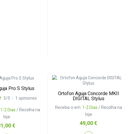
guja Pro S Stylus
Ortofon Aguja Concorde MKII
DIGITAL Stylus
5
/
5
-
1
opiniones
Receba-o em:
1-2 Dias
/ Recolha na
:
1-2 Dias
/ Recolha na
loja
loja
Preço
49,00 €
reço
31,00 €