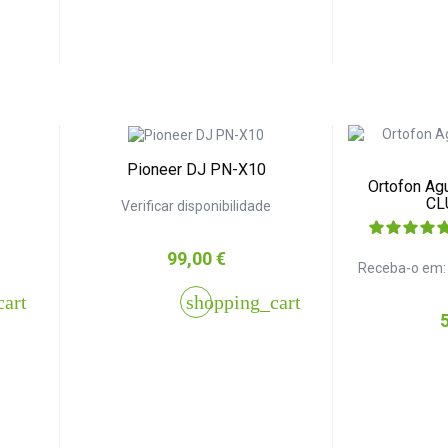
Pioneer DJ PN-X10
Ortofon Ag
CL
Verificar disponibilidade
Preço
99,00 €
Receba-o em
cart
shopping_cart
P