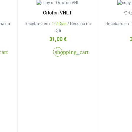
Ortofon VNL II
Ort
lha na
Receba-o em:
1-2 Dias
/ Recolha na
Receba-o em
loja
Preço
P
31,00 €
cart
shopping_cart