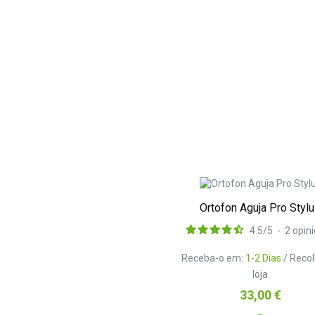
Ortofon Aguja Pro Styl
4.5
/
5
-
2
opin
Receba-o em:
1-2 Dias
/ Reco
loja
Preço
33,00 €