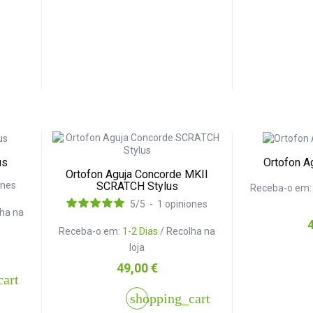
us
Ortofon A
Ortofon Aguja Concorde MKII
SCRATCH Stylus
ones
Receba-o em
5
/
5
-
1
opiniones
lha na
P
Receba-o em:
1-2 Dias
/ Recolha na
loja
Preço
49,00 €
cart
shopping_cart