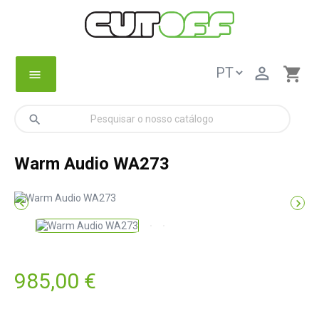

shopping_cart
menu
search
Warm Audio WA273


985,00 €