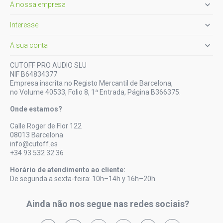

A nossa empresa

Interesse

A sua conta
CUTOFF PRO AUDIO SLU
NIF B64834377
Empresa inscrita no Registo Mercantil de Barcelona,
no Volume 40533, Folio 8, 1ª Entrada, Página B366375.
Onde estamos?
Calle Roger de Flor 122
08013 Barcelona
info@cutoff.es
+34 93 532 32 36
Horário de atendimento ao cliente:
De segunda a sexta-feira: 10h–14h y 16h–20h
Ainda não nos segue nas redes sociais?