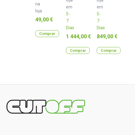
na
em
em
loja
5-
5-
Preço
49,00 €
7
7
Dias
Dias
Comprar
Preço
Preço
1 444,00 €
849,00 €
Comprar
Comprar