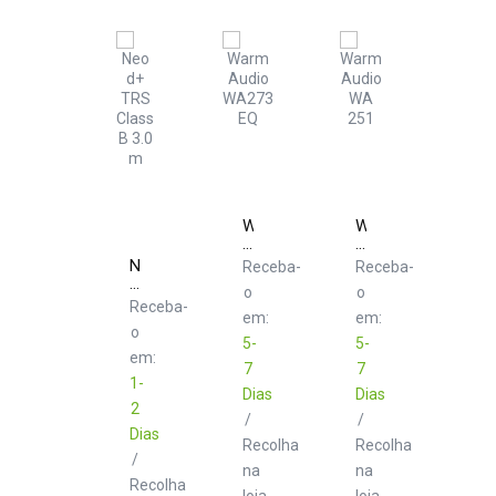
Warm
Warm
Audio
Audio
WA273
WA
Neo
Receba-
Receba-
EQ
251
d+
o
o
TRS
Receba-
Class
em:
em:
o
B
5-
5-
3.0
em:
7
7
m
1-
Dias
Dias
2
/
/
Dias
Recolha
Recolha
/
na
na
Recolha
loja
loja