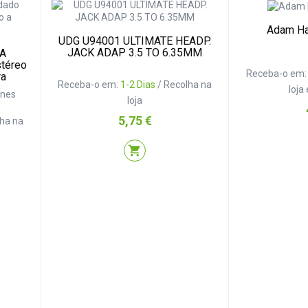
Adam H
UDG U94001 ULTIMATE HEADP.
JACK ADAP 3.5 TO 6.35MM
3A
stéreo
Receba-o em
ra
Receba-o em:
1-2 Dias
/ Recolha na
loja
ones
loja
Preço
5,75 €
lha na
shopping_cart