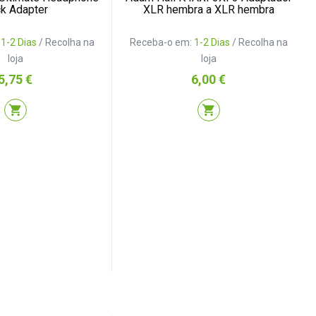
k Adapter
XLR hembra a XLR hembra
:
1-2 Dias
/ Recolha na
Receba-o em:
1-2 Dias
/ Recolha na
loja
loja
Preço
Preço
5,75 €
6,00 €
shopping_cart
shopping_cart