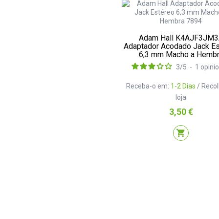
Adam Hall K4AJF3JM
Adaptador Acodado Jack E
6,3 mm Macho a Hemb
3
/
5
-
1
opini
Receba-o em:
1-2 Dias
/ Reco
loja
Preço
3,50 €
shopping_cart