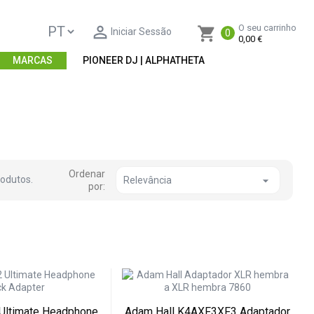

O seu carrinho
shopping_cart
Iniciar Sessão
0
0,00 €
MARCAS
PIONEER DJ | ALPHATHETA
Ordenar
rodutos.

Relevância
por:
Ultimate Headphone
Adam Hall K4AXF3XF3 Adaptador