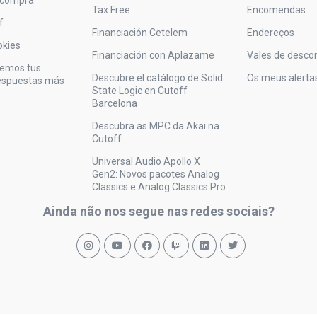
Tax Free
Encomendas
f
Financiación Cetelem
Endereços
okies
Financiación con Aplazame
Vales de desco
vemos tus
Descubre el catálogo de Solid
Os meus alerta
respuestas más
State Logic en Cutoff
Barcelona
Descubra as MPC da Akai na
Cutoff
Universal Audio Apollo X
Gen2: Novos pacotes Analog
Classics e Analog Classics Pro
Ainda não nos segue nas redes sociais?