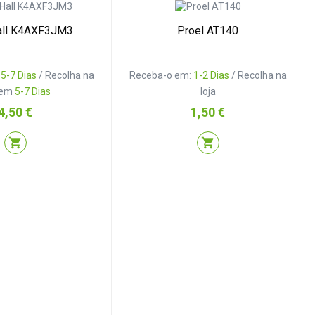
all K4AXF3JM3
Proel AT140
:
5-7 Dias
/ Recolha na
Receba-o em:
1-2 Dias
/ Recolha na
 em
5-7 Dias
loja
Preço
Preço
4,50 €
1,50 €
shopping_cart
shopping_cart