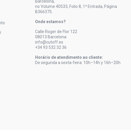
Barcelona,
no Volume 40533, Folio 8, 1ª Entrada, Página
B366375.
Onde estamos?
nto
Calle Roger de Flor 122
s
08013 Barcelona
info@cutoff.es
+34 93 532 32 36
Horário de atendimento ao cliente:
De segunda a sexta-feira: 10h–14h y 16h–20h