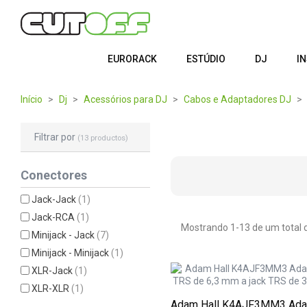
EURORACK
ESTÚDIO
DJ
I
Início
Dj
Acessórios para DJ
Cabos e Adaptadores DJ
Filtrar por
(13 productos)
Conectores
Jack-Jack
(1)
Jack-RCA
(1)
Mostrando 1-13 de um total d
Minijack - Jack
(7)
Minijack - Minijack
(1)
XLR-Jack
(1)
XLR-XLR
(1)
Adam Hall K4AJF3MM3 Adap