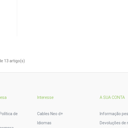
e 13 artigo(s)
resa
Interesse
A SUA CONTA
Política de
Cables Neo d+
Informação pes
Idiomas
Devoluções de 
 compra