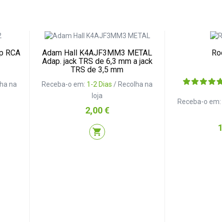
p RCA
Adam Hall K4AJF3MM3 METAL
Ro
Adap. jack TRS de 6,3 mm a jack
TRS de 3,5 mm
lha na
Receba-o em:
1-2 Dias
/ Recolha na
loja
Receba-o em
Preço
2,00 €
P
shopping_cart