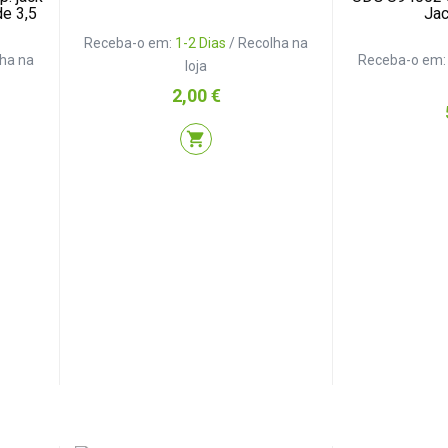
e 3,5
Jac
Receba-o em:
1-2 Dias
/ Recolha na
lha na
Receba-o em
loja
Preço
2,00 €
shopping_cart