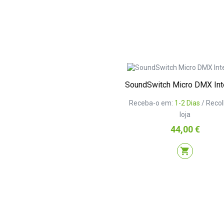
SoundSwitch Micro DMX Int
Receba-o em:
1-2 Dias
/ Reco
loja
Preço
44,00 €
shopping_cart