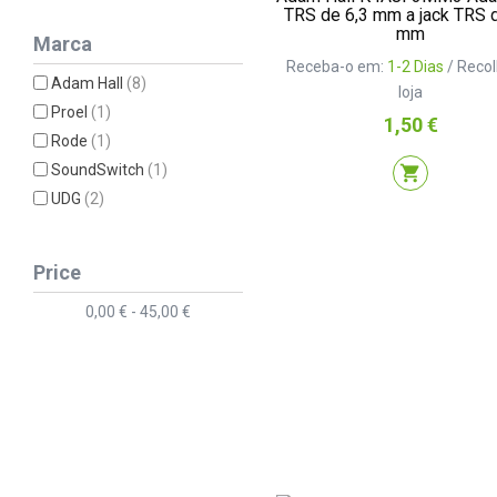
TRS de 6,3 mm a jack TRS d
mm
Marca
Receba-o em:
1-2 Dias
/ Reco
Adam Hall
(8)
loja
Proel
(1)
Preço
1,50 €
Rode
(1)
SoundSwitch
(1)
shopping_cart
UDG
(2)
Price
0,00 € - 45,00 €