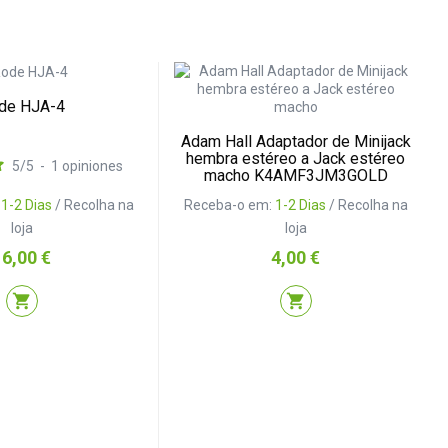
de HJA-4
Adam Hall Adaptador de Minijack
hembra estéreo a Jack estéreo
5
/
5
-
1
opiniones
macho K4AMF3JM3GOLD
Receba-o em:
1-2 Dias
/ Recolha na
:
1-2 Dias
/ Recolha na
loja
loja
Preço
reço
4,00 €
16,00 €
shopping_cart
shopping_cart