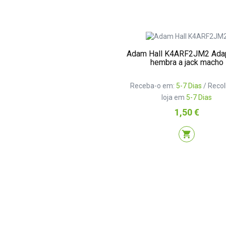
Adam Hall K4ARF2JM2 Ada
hembra a jack macho
Receba-o em:
5-7 Dias
/ Reco
loja em
5-7 Dias
Preço
1,50 €
shopping_cart