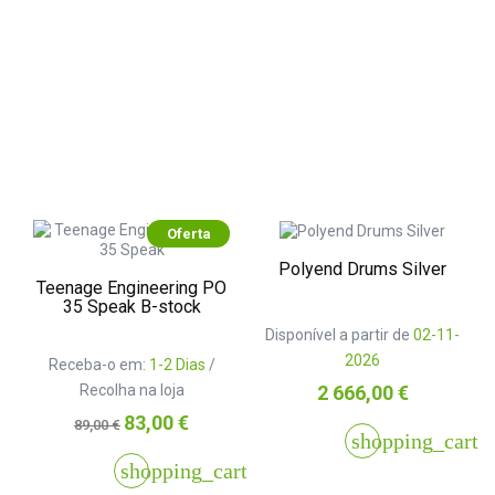
Oferta
Polyend Drums Silver
Teenage Engineering PO
35 Speak B-stock
Disponível a partir de
02-11-
2026
Receba-o em:
1-2 Dias
/
Preço
Recolha na loja
2 666,00 €
Preço
Preço
83,00 €
89,00 €
shopping_cart
normal
shopping_cart