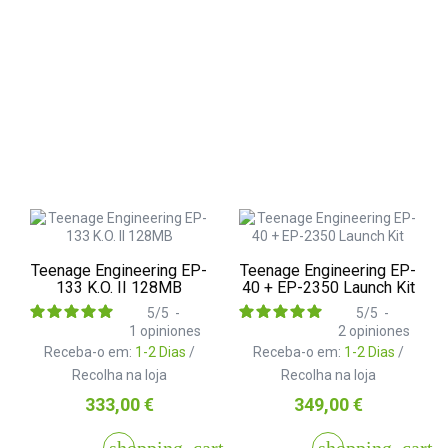
Teenage Engineering EP-
Teenage Engineering EP-
133 K.O. II 128MB
40 + EP-2350 Launch Kit
5
/
5
-
5
/
5
-
1
opiniones
2
opiniones
Receba-o em:
1-2 Dias
/
Receba-o em:
1-2 Dias
/
Recolha na loja
Recolha na loja
Preço
Preço
333,00 €
349,00 €