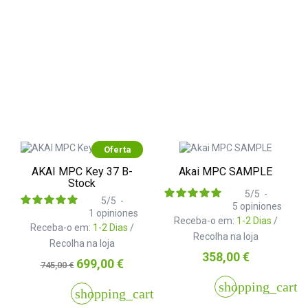
Oferta
AKAI MPC Key 37 B-
Akai MPC SAMPLE
Stock
5
/
5
-
5
/
5
-
5
opiniones
1
opiniones
Receba-o em:
1-2 Dias
/
Receba-o em:
1-2 Dias
/
Recolha na loja
Recolha na loja
Preço
358,00 €
Preço
Preço
699,00 €
745,00 €
normal
shopping_cart
shopping_cart