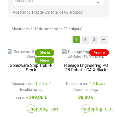

Relevância
Mostrando 1-32 de um total de 88 artigo(s)
Mostrando 1-32 de um total de 88 artigo(s)
1
2
3
Oferta
Promo
Novo
Sonicware SmplTrek B-
Teenage Engineering PO
Stock
28 Robot + CA X Black
Receba-o em:
1-2 Dias
/
Receba-o em:
1-2 Dias
/
Recolha na loja
Recolha na loja
Preço
Preço
Preço
399,00 €
88,00 €
444,00 €
normal
shopping_cart
shopping_cart