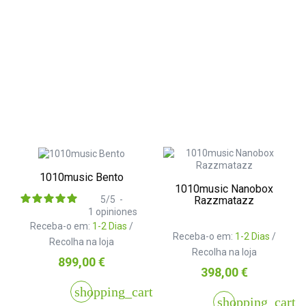
1010music Bento
1010music Nanobox
Razzmatazz
5
/
5
-
1
opiniones
Receba-o em:
1-2 Dias
/
Receba-o em:
1-2 Dias
/
Recolha na loja
Recolha na loja
Preço
899,00 €
Preço
398,00 €
shopping_cart
shopping_cart