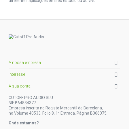
diferentes aplicações em seu estúdio ou ao vivo.

A nossa empresa

Interesse

A sua conta
CUTOFF PRO AUDIO SLU
NIF B64834377
Empresa inscrita no Registo Mercantil de Barcelona,
no Volume 40533, Folio 8, 1ª Entrada, Página B366375.
Onde estamos?