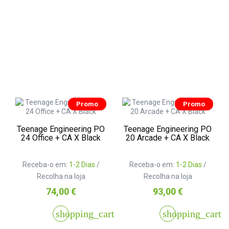
Promo
Promo
Teenage Engineering PO
Teenage Engineering PO
24 Office + CA X Black
20 Arcade + CA X Black
Receba-o em:
1-2 Dias
/
Receba-o em:
1-2 Dias
/
Recolha na loja
Recolha na loja
Preço
Preço
74,00 €
93,00 €
shopping_cart
shopping_cart