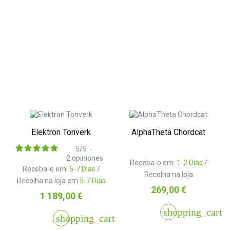
Elektron Tonverk
AlphaTheta Chordcat
5
/
5
-
2
opiniones
Receba-o em:
1-2 Dias
/
Receba-o em:
5-7 Dias
/
Recolha na loja
Recolha na loja em
5-7 Dias
Preço
269,00 €
Preço
1 189,00 €
shopping_cart
shopping_cart