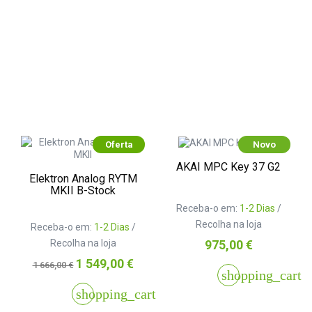
Oferta
Novo
AKAI MPC Key 37 G2
Elektron Analog RYTM
MKII B-Stock
Receba-o em:
1-2 Dias
/
Recolha na loja
Receba-o em:
1-2 Dias
/
Preço
Recolha na loja
975,00 €
Preço
Preço
1 549,00 €
1 666,00 €
shopping_cart
normal
shopping_cart