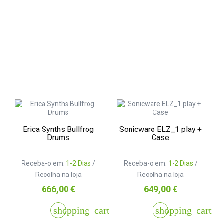
Erica Synths Bullfrog
Sonicware ELZ_1 play +
Drums
Case
Receba-o em:
1-2 Dias
/
Receba-o em:
1-2 Dias
/
Recolha na loja
Recolha na loja
Preço
Preço
666,00 €
649,00 €
shopping_cart
shopping_cart