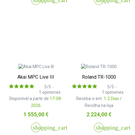
shopping_cart
shopping_cart
Akai MPC Live III
Roland TR-1000
5
/
5
-
5
/
5
-
1
opiniones
1
opiniones
Disponível a partir de
17-08-
Receba-o em:
1-2 Dias
/
2026
Recolha na loja
Preço
Preço
1 555,00 €
2 224,00 €
shopping_cart
shopping_cart