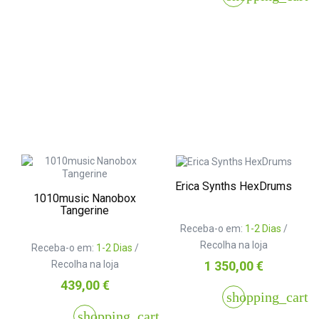
Erica Synths HexDrums
1010music Nanobox
Tangerine
Receba-o em:
1-2 Dias
/
Recolha na loja
Receba-o em:
1-2 Dias
/
Preço
Recolha na loja
1 350,00 €
Preço
439,00 €
shopping_cart
shopping_cart