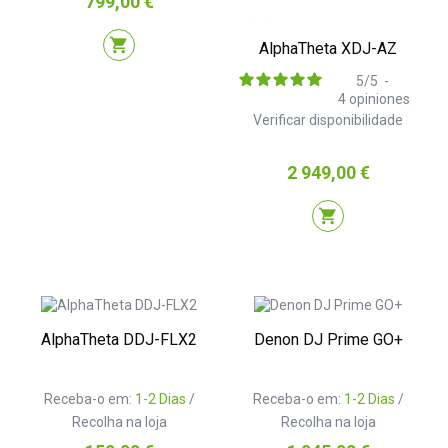
799,00 €
shopping_cart
AlphaTheta XDJ-AZ
5
/
5
-
4
opiniones
Verificar disponibilidade
Preço
2 949,00 €
shopping_cart
AlphaTheta DDJ-FLX2
Denon DJ Prime GO+
Receba-o em:
1-2 Dias
/
Receba-o em:
1-2 Dias
/
Recolha na loja
Recolha na loja