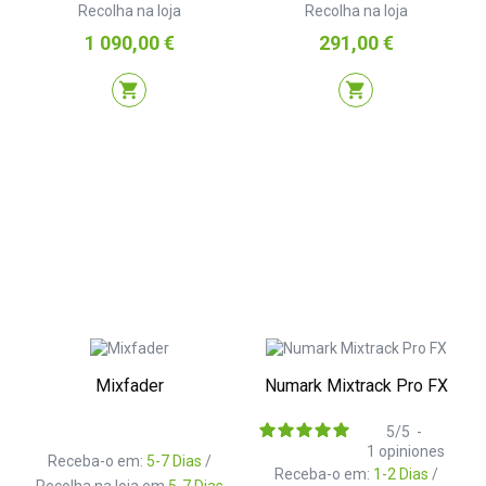
Recolha na loja
Recolha na loja
Preço
Preço
1 090,00 €
291,00 €
shopping_cart
shopping_cart
Mixfader
Numark Mixtrack Pro FX
5
/
5
-
1
opiniones
Receba-o em:
5-7 Dias
/
Receba-o em:
1-2 Dias
/