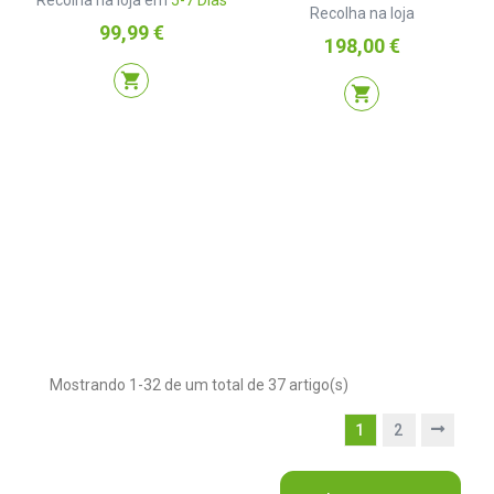
Recolha na loja em
5-7 Dias
Recolha na loja
Preço
99,99 €
Preço
198,00 €
shopping_cart
shopping_cart
Mostrando 1-32 de um total de 37 artigo(s)
1
2