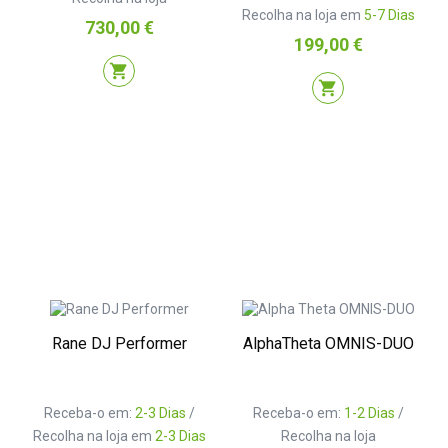
Recolha na loja em
5-7 Dias
Preço
730,00 €
Preço
199,00 €
shopping_cart
shopping_cart
Rane DJ Performer
AlphaTheta OMNIS-DUO
Receba-o em:
2-3 Dias
/
Receba-o em:
1-2 Dias
/
Recolha na loja em
2-3 Dias
Recolha na loja