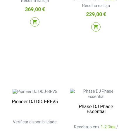
Recolha na loja
Recolha na loja
Preço
369,00 €
Preço
229,00 €
shopping_cart
shopping_cart
Pioneer DJ DDJ-REV5
Phase DJ Phase
Essential
Verificar disponibilidade
Receba-o em:
1-2 Dias
/