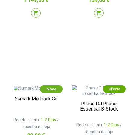
shopping_cart
shopping_cart
Novo
Oferta
Numark MixTrack Go
Phase DJ Phase
Essential B-Stock
Receba-o em:
1-2 Dias
/
Receba-o em:
1-2 Dias
/
Recolha na loja
Recolha na loja
Preço