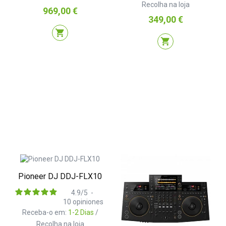
Recolha na loja
Preço
969,00 €
Preço
349,00 €
shopping_cart
shopping_cart
Pioneer DJ DDJ-FLX10
4.9
/
5
-
10
opiniones
Receba-o em:
1-2 Dias
/
Recolha na loja