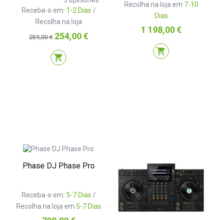
3
opiniones
Recolha na loja em
7-10
Receba-o em:
1-2 Dias
/
Dias
Recolha na loja
Preço
1 198,00 €
Preço
Preço
254,00 €
259,00 €
normal
shopping_cart
shopping_cart
Phase DJ Phase Pro
Receba-o em:
5-7 Dias
/
Recolha na loja em
5-7 Dias
Preço