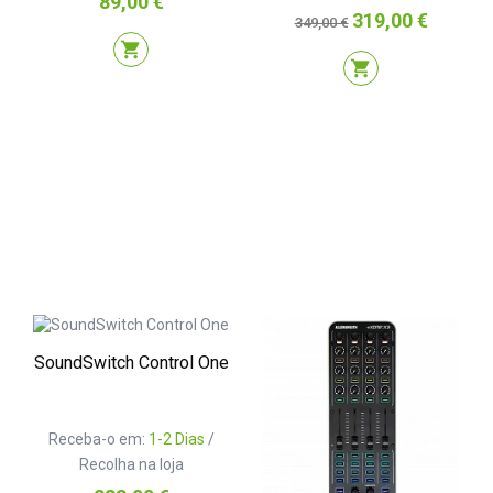
89,00 €
Preço
Preço
319,00 €
349,00 €
normal
shopping_cart
shopping_cart
SoundSwitch Control One
Receba-o em:
1-2 Dias
/
Recolha na loja