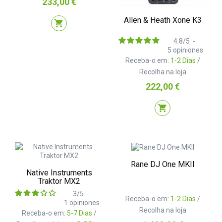
Preço
233,00 €
Allen & Heath Xone K3
shopping_cart
4.8
/
5
-
5
opiniones
Receba-o em:
1-2 Dias
/
Recolha na loja
Preço
222,00 €
shopping_cart
Rane DJ One MKII
Native Instruments
Traktor MX2
3
/
5
-
Receba-o em:
1-2 Dias
/
1
opiniones
Recolha na loja
Receba-o em:
5-7 Dias
/