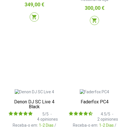
Preço
349,00 €
Preço
300,00 €
shopping_cart
shopping_cart
Denon DJ SC Live 4
Faderfox PC4
Black
5
/
5
-
4.5
/
5
-
4
opiniones
2
opiniones
Receba-o em:
1-2 Dias
/
Receba-o em:
1-2 Dias
/