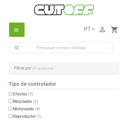

shopping_cart
menu
search
Filtrar por
(37 productos)
Tipo de controlador
Efectos
(3)
Mezclador
(2)
Motorizado
(4)
Reproductor
(1)