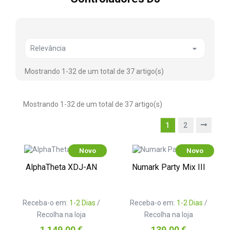

Relevância
Mostrando 1-32 de um total de 37 artigo(s)
Mostrando 1-32 de um total de 37 artigo(s)
1
2
Novo
Novo
AlphaTheta XDJ-AN
Numark Party Mix III
Receba-o em:
1-2 Dias
/
Receba-o em:
1-2 Dias
/
Recolha na loja
Recolha na loja
Preço
Preço
1 149,00 €
139,00 €