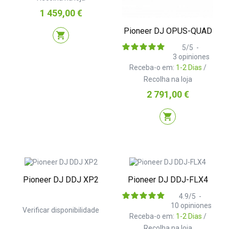
Preço
1 459,00 €
Pioneer DJ OPUS-QUAD
shopping_cart
5
/
5
-
3
opiniones
Receba-o em:
1-2 Dias
/
Recolha na loja
Preço
2 791,00 €
shopping_cart
Pioneer DJ DDJ XP2
Pioneer DJ DDJ-FLX4
4.9
/
5
-
10
opiniones
Verificar disponibilidade
Receba-o em:
1-2 Dias
/
Recolha na loja