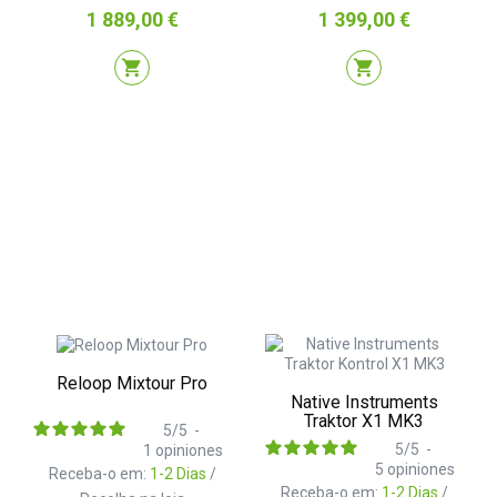
Preço
Preço
1 889,00 €
1 399,00 €
shopping_cart
shopping_cart
Reloop Mixtour Pro
Native Instruments
Traktor X1 MK3
5
/
5
-
5
/
5
-
1
opiniones
5
opiniones
Receba-o em:
1-2 Dias
/
Receba-o em:
1-2 Dias
/