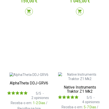
Preço
Preço
159,00 €
1 045,00 €
shopping_cart
shopping_cart
AlphaTheta DDJ-GRV6
Native Instruments
Traktor Z1 Mk2
5
/
5
-
5
/
5
-
2
opiniones
4
opiniones
Receba-o em:
1-2 Dias
/
Receba-o em:
5-7 Dias
/
Recolha na loja