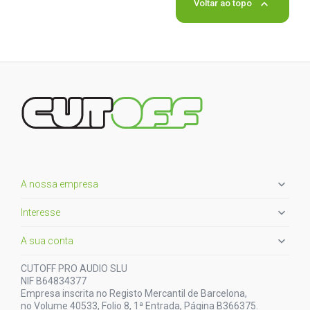

Voltar ao topo

A nossa empresa

Interesse

A sua conta
CUTOFF PRO AUDIO SLU
NIF B64834377
Empresa inscrita no Registo Mercantil de Barcelona,
no Volume 40533, Folio 8, 1ª Entrada, Página B366375.