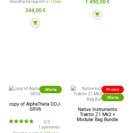
Preço
1 490,00 €
Recolha na loja em
5-7 Dias
Preço
344,00 €
shopping_cart
shopping_cart
Oferta
Promo
Oferta
copy of AlphaTheta DDJ-
GRV6
Native Instruments
Traktor Z1 Mk2 +
Modular Bag Bundle
5
/
5
-
1
opiniones