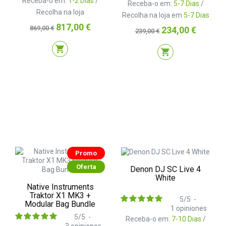
Receba-o em:
1-2 Dias
/
Receba-o em:
5-7 Dias
/
Recolha na loja
Recolha na loja em
5-7 Dias
Preço
Preço
817,00 €
869,00 €
Preço
Preço
234,00 €
239,00 €
normal
normal
shopping_cart
shopping_cart
Promo
Oferta
Denon DJ SC Live 4
White
Native Instruments
Traktor X1 MK3 +
5
/
5
-
Modular Bag Bundle
1
opiniones
5
/
5
-
Receba-o em:
7-10 Dias
/