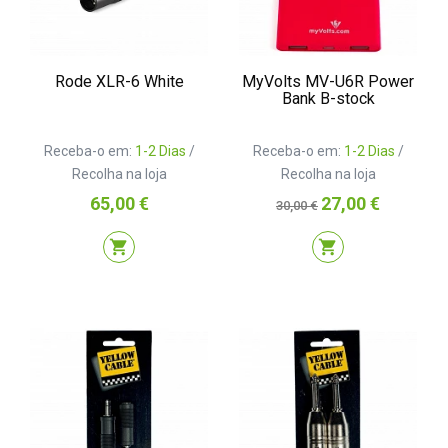
Rode XLR-6 White
MyVolts MV-U6R Power
Bank B-stock
Receba-o em:
1-2 Dias
/
Receba-o em:
1-2 Dias
/
Recolha na loja
Recolha na loja
Preço
Preço
Preço
65,00 €
27,00 €
30,00 €
normal
shopping_cart
shopping_cart