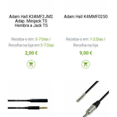
Adam Hall K3AMF2JM2
Adam Hall K4MMF0250
Adap. Minijack TS
Hembra a Jack TS
Receba-o em:
5-7 Dias
/
Receba-o em:
1-2 Dias
/
Recolha na loja em
5-7 Dias
Recolha na loja
Preço
Preço
2,00 €
9,00 €
shopping_cart
shopping_cart