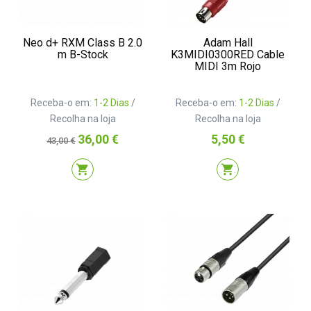
Neo d+ RXM Class B 2.0
Adam Hall
m B-Stock
K3MIDI0300RED Cable
MIDI 3m Rojo
Receba-o em:
1-2 Dias
/
Receba-o em:
1-2 Dias
/
Recolha na loja
Recolha na loja
Preço
Preço
Preço
36,00 €
5,50 €
43,00 €
normal
shopping_cart
shopping_cart