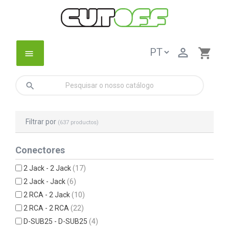

shopping_cart
menu
search
Filtrar por
(637 productos)
Conectores
2 Jack - 2 Jack
(17)
2 Jack - Jack
(6)
2 RCA - 2 Jack
(10)
2 RCA - 2 RCA
(22)
D-SUB25 - D-SUB25
(4)