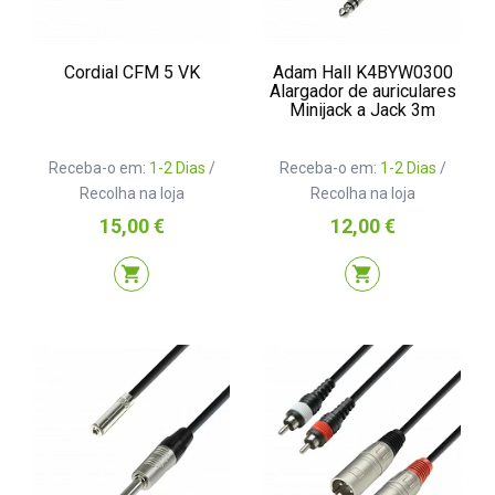
Cordial CFM 5 VK
Adam Hall K4BYW0300
Alargador de auriculares
Minijack a Jack 3m
Receba-o em:
1-2 Dias
/
Receba-o em:
1-2 Dias
/
Recolha na loja
Recolha na loja
Preço
Preço
15,00 €
12,00 €
shopping_cart
shopping_cart