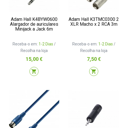
Adam Hall K4BYW0600
Adam Hall K3TMC0300 2
Alargador de auriculares
XLR Macho x 2 RCA 3m
Minijack a Jack 6m
Receba-o em:
1-2 Dias
/
Receba-o em:
1-2 Dias
/
Recolha na loja
Recolha na loja
Preço
Preço
15,00 €
7,50 €
shopping_cart
shopping_cart