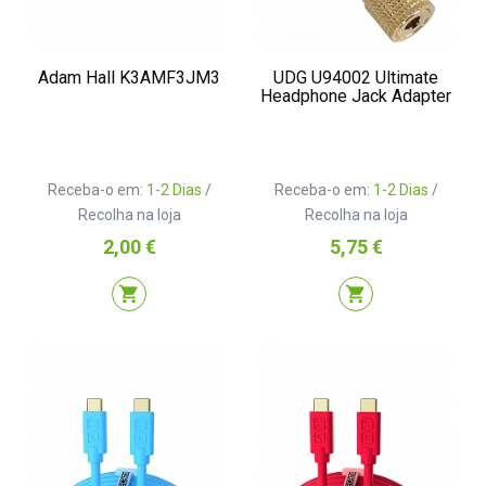
Adam Hall K3AMF3JM3
UDG U94002 Ultimate
Headphone Jack Adapter
Receba-o em:
1-2 Dias
/
Receba-o em:
1-2 Dias
/
Recolha na loja
Recolha na loja
Preço
Preço
2,00 €
5,75 €
shopping_cart
shopping_cart