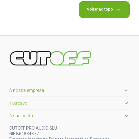

Voltar ao topo

A nossa empresa

Interesse

A sua conta
CUTOFF PRO AUDIO SLU
NIF B64834377