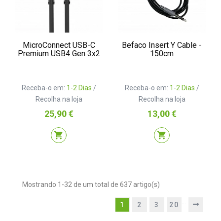
MicroConnect USB-C
Befaco Insert Y Cable -
Premium USB4 Gen 3x2
150cm
Receba-o em:
1-2 Dias
/
Receba-o em:
1-2 Dias
/
Recolha na loja
Recolha na loja
Preço
Preço
25,90 €
13,00 €
shopping_cart
shopping_cart
Mostrando 1-32 de um total de 637 artigo(s)
…
1
2
3
20