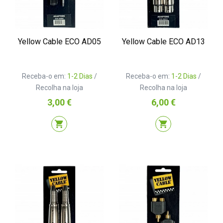
Yellow Cable ECO AD05
Yellow Cable ECO AD13
Receba-o em:
1-2 Dias
/
Receba-o em:
1-2 Dias
/
Recolha na loja
Recolha na loja
Preço
Preço
3,00 €
6,00 €
shopping_cart
shopping_cart