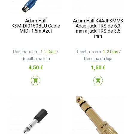
Adam Hall
Adam Hall K4AJF3MM3
K3MIDI0150BLU Cable
Adap. jack TRS de 6,3
MIDI 1,5m Azul
mm a jack TRS de 3,5
mm
Receba-o em:
1-2 Dias
/
Receba-o em:
1-2 Dias
/
Recolha na loja
Recolha na loja
Preço
Preço
4,50 €
1,50 €
shopping_cart
shopping_cart