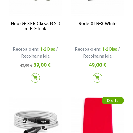
Neo d+ XFR Class B 2.0
Rode XLR-3 White
m B-Stock
Receba-o em:
1-2 Dias
/
Receba-o em:
1-2 Dias
/
Recolha na loja
Recolha na loja
Preço
Preço
Preço
39,00 €
49,00 €
43,00 €
normal
shopping_cart
shopping_cart
Oferta