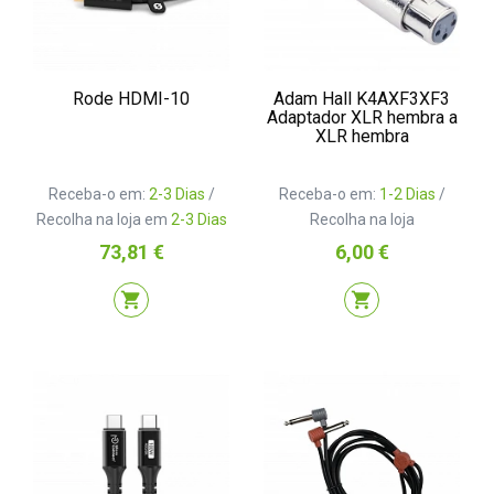
Rode HDMI-10
Adam Hall K4AXF3XF3
Adaptador XLR hembra a
XLR hembra
Receba-o em:
2-3 Dias
/
Receba-o em:
1-2 Dias
/
Recolha na loja em
2-3 Dias
Recolha na loja
Preço
Preço
73,81 €
6,00 €
shopping_cart
shopping_cart