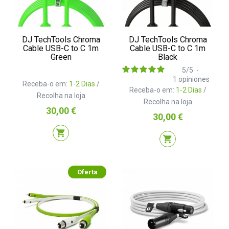
DJ TechTools Chroma
DJ TechTools Chroma
Cable USB-C to C 1m
Cable USB-C to C 1m
Green
Black
5
/
5
-
1
opiniones
Receba-o em:
1-2 Dias
/
Receba-o em:
1-2 Dias
/
Recolha na loja
Recolha na loja
Preço
30,00 €
Preço
30,00 €
shopping_cart
shopping_cart
Oferta