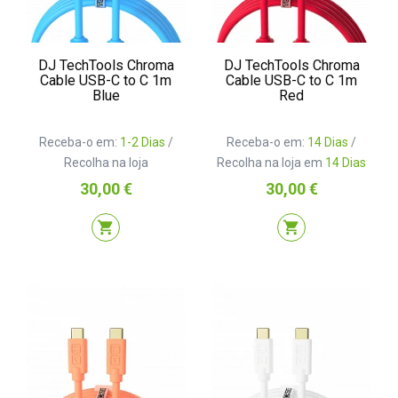
DJ TechTools Chroma
DJ TechTools Chroma
Cable USB-C to C 1m
Cable USB-C to C 1m
Blue
Red
Receba-o em:
1-2 Dias
/
Receba-o em:
14 Dias
/
Recolha na loja
Recolha na loja em
14 Dias
Preço
Preço
30,00 €
30,00 €
shopping_cart
shopping_cart