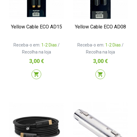
Yellow Cable ECO AD15
Yellow Cable ECO AD08
Receba-o em:
1-2 Dias
/
Receba-o em:
1-2 Dias
/
Recolha na loja
Recolha na loja
Preço
Preço
3,00 €
3,00 €
shopping_cart
shopping_cart