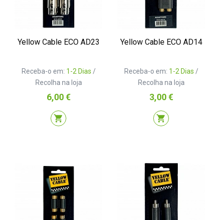
Yellow Cable ECO AD23
Yellow Cable ECO AD14
Receba-o em:
1-2 Dias
/
Receba-o em:
1-2 Dias
/
Recolha na loja
Recolha na loja
Preço
Preço
6,00 €
3,00 €
shopping_cart
shopping_cart