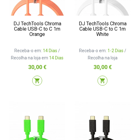
DJ TechTools Chroma
DJ TechTools Chroma
Cable USB-C to C 1m
Cable USB-C to C 1m
Orange
White
Receba-o em:
14 Dias
/
Receba-o em:
1-2 Dias
/
Recolha na loja em
14 Dias
Recolha na loja
Preço
Preço
30,00 €
30,00 €
shopping_cart
shopping_cart