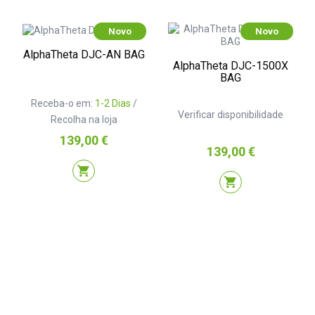
Novo
Novo
AlphaTheta DJC-AN BAG
AlphaTheta DJC-1500X
BAG
Receba-o em:
1-2 Dias
/
Verificar disponibilidade
Recolha na loja
Preço
139,00 €
Preço
139,00 €
shopping_cart
shopping_cart