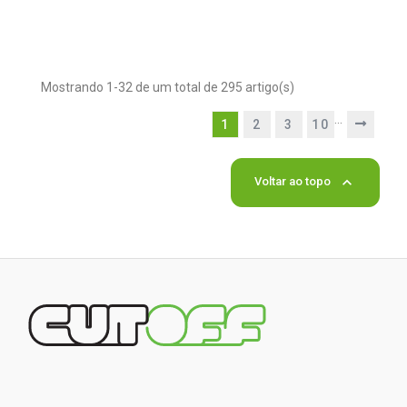
Mostrando 1-32 de um total de 295 artigo(s)
…
1
2
3
10

Voltar ao topo