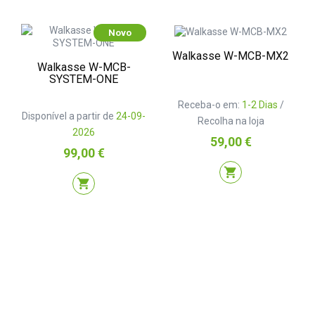
Novo
Walkasse W-MCB-MX2
Walkasse W-MCB-
SYSTEM-ONE
Receba-o em:
1-2 Dias
/
Disponível a partir de
24-09-
Recolha na loja
2026
Preço
59,00 €
Preço
99,00 €
shopping_cart
shopping_cart