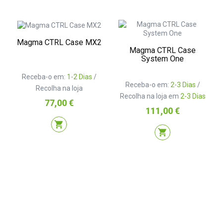
Magma CTRL Case MX2
Magma CTRL Case
System One
Receba-o em:
1-2 Dias
/
Receba-o em:
2-3 Dias
/
Recolha na loja
Recolha na loja em
2-3 Dias
Preço
77,00 €
Preço
111,00 €
shopping_cart
shopping_cart