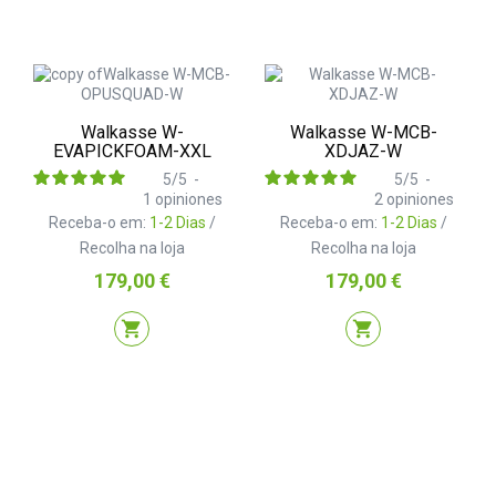
Walkasse W-
Walkasse W-MCB-
EVAPICKFOAM-XXL
XDJAZ-W
5
/
5
-
5
/
5
-
1
opiniones
2
opiniones
Receba-o em:
1-2 Dias
/
Receba-o em:
1-2 Dias
/
Recolha na loja
Recolha na loja
Preço
Preço
179,00 €
179,00 €
shopping_cart
shopping_cart