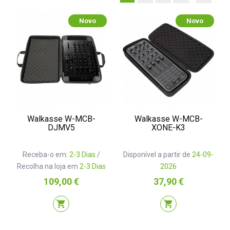
Novo
Novo
Walkasse W-MCB-
Walkasse W-MCB-
DJMV5
XONE-K3
Receba-o em:
2-3 Dias
/
Disponível a partir de
24-09-
Recolha na loja em
2-3 Dias
2026
Preço
Preço
109,00 €
37,90 €
shopping_cart
shopping_cart