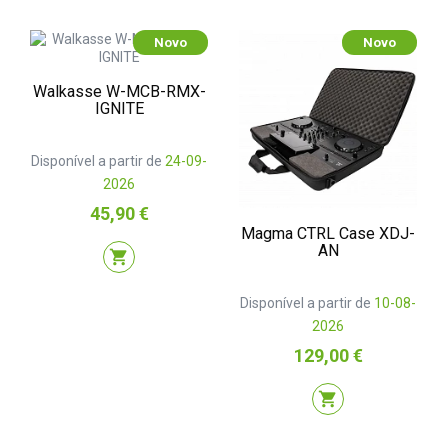
Novo
Novo
Walkasse W-MCB-RMX-
IGNITE
Disponível a partir de
24-09-
2026
Preço
45,90 €
Magma CTRL Case XDJ-
AN
shopping_cart
Disponível a partir de
10-08-
2026
Preço
129,00 €
shopping_cart