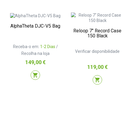
AlphaTheta DJC-V5 Bag
Reloop 7″ Record Case
150 Black
Receba-o em:
1-2 Dias
/
Verificar disponibilidade
Recolha na loja
Preço
149,00 €
Preço
119,00 €
shopping_cart
shopping_cart