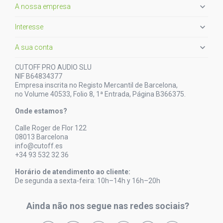

A nossa empresa

Interesse

A sua conta
CUTOFF PRO AUDIO SLU
NIF B64834377
Empresa inscrita no Registo Mercantil de Barcelona,
no Volume 40533, Folio 8, 1ª Entrada, Página B366375.
Onde estamos?
Calle Roger de Flor 122
08013 Barcelona
info@cutoff.es
+34 93 532 32 36
Horário de atendimento ao cliente:
De segunda a sexta-feira: 10h–14h y 16h–20h
Ainda não nos segue nas redes sociais?