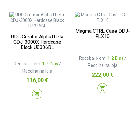
Magma CTRL Case DDJ-
FLX10
UDG Creator AlphaTheta
CDJ-3000X Hardcase
Black U8336BL
Receba-o em:
1-2 Dias
/
Receba-o em:
1-2 Dias
/
Recolha na loja
Recolha na loja
Preço
222,00 €
Preço
116,00 €
shopping_cart
shopping_cart