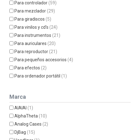
Para controlador
(59)
Para mezclador
(29)
Para giradiscos
(5)
Para vinilos y cd's
(24)
Para instrumentos
(21)
Para auriculares
(20)
Para reproductor
(21)
Para pequeños accesorios
(4)
Para efectos
(2)
Para ordenador portátil
(1)
Marca
AIAIAI
(1)
AlphaTheta
(10)
Analog Cases
(2)
DjBag
(15)