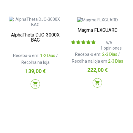
Magma FLXGUARD
AlphaTheta DJC-3000X
BAG
5
/
5
-
1
opiniones
Receba-o em:
2-3 Dias
/
Receba-o em:
1-2 Dias
/
Recolha na loja em
2-3 Dias
Recolha na loja
Preço
222,00 €
Preço
139,00 €
shopping_cart
shopping_cart