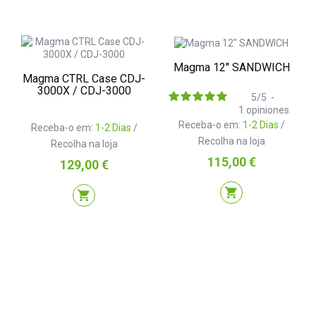
Magma 12" SANDWICH
Magma CTRL Case CDJ-
3000X / CDJ-3000
5
/
5
-
1
opiniones
Receba-o em:
1-2 Dias
/
Receba-o em:
1-2 Dias
/
Recolha na loja
Recolha na loja
Preço
115,00 €
Preço
129,00 €
shopping_cart
shopping_cart