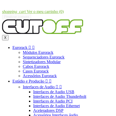
shopping_cart
Ver o meu carrinho
(0)
Finalizar compra
X
Eurorack


Módulos Eurorack
Sequenciadores Eurorack
Sintetizadores Modular
Cabos Eurorack
Casos Eurorack
Acessórios Eurorack
Estúdio e Produção


Interfaces de Audio


Interfaces de Audio USB
Interfaces de Audio Thunderbolt
Interfaces de Audio PCI
Interfaces de Audio Ethernet
Aceleradores DSP
Acessórios Interfaces áudio