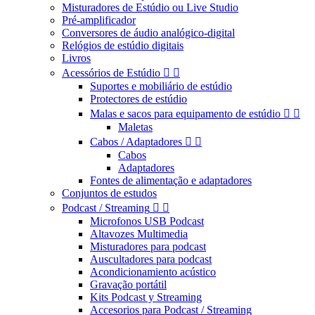
Misturadores de Estúdio ou Live Studio
Pré-amplificador
Conversores de áudio analógico-digital
Relógios de estúdio digitais
Livros
Acessórios de Estúdio


Suportes e mobiliário de estúdio
Protectores de estúdio
Malas e sacos para equipamento de estúdio


Maletas
Cabos / Adaptadores


Cabos
Adaptadores
Fontes de alimentação e adaptadores
Conjuntos de estudos
Podcast / Streaming


Microfonos USB Podcast
Altavozes Multimedia
Misturadores para podcast
Auscultadores para podcast
Acondicionamiento acústico
Gravação portátil
Kits Podcast y Streaming
Accesorios para Podcast / Streaming