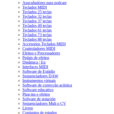
Auscultadores para podcast
Teclados MIDI
Teclados 25 teclas
Teclados 32 teclas
Teclados 37 teclas
Teclados 49 teclas
Teclados 61 teclas
Teclados 73 teclas
Teclados 88 teclas
Accesorios Teclados MIDI
Controladores MIDI
Efeitos e Processadores
Pedais de efeitos
Dinâmica / Eq
Interfaces MIDI
Software de Estúdio
Sequenciadores DAW
Instrumentos virtuais
Software de correcção acústica
Software educativo
Plug-ins e efeitos
Sofware de notación
Sequenciadores Midi o CV
Livros
Conjuntos de estudos