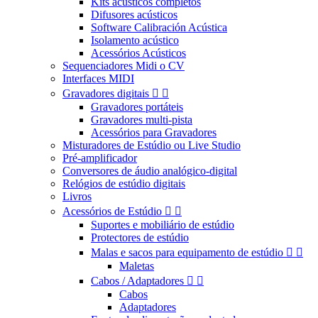
Kits acústicos completos
Difusores acústicos
Software Calibración Acústica
Isolamento acústico
Acessórios Acústicos
Sequenciadores Midi o CV
Interfaces MIDI
Gravadores digitais


Gravadores portáteis
Gravadores multi-pista
Acessórios para Gravadores
Misturadores de Estúdio ou Live Studio
Pré-amplificador
Conversores de áudio analógico-digital
Relógios de estúdio digitais
Livros
Acessórios de Estúdio


Suportes e mobiliário de estúdio
Protectores de estúdio
Malas e sacos para equipamento de estúdio


Maletas
Cabos / Adaptadores


Cabos
Adaptadores