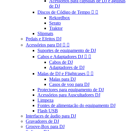
Acessórios para cápsulas de DJ e agulhas
de DJ
Discos de Código de Tempo


Rekordbox
Serato
Traktor
Slipmats
Pedais e Efeitos DJ
Acessórios para DJ


Suportes de equipamento de DJ
Cabos e Adaptadores DJ


Cabos de DJ
Adaptadores de DJ
Malas de DJ e Flightcases


Malas para DJ
Casos de voo para DJ
Protectores para equipamento de DJ
Acessórios para Auscultadores DJ
Limpeza
Fontes de alimentação do equipamento DJ
Flash USB
Interfaces de áudio para DJ
Gravadores de DJ
Groove-Box para DJ