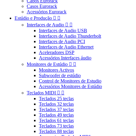
Cabos Eurorack
Casos Eurorack
Acessórios Eurorack
Estúdio e Produção


Interfaces de Audio


Interfaces de Audio USB
Interfaces de Audio Thunderbolt
Interfaces de Audio PCI
Interfaces de Audio Ethernet
Aceleradores DSP
Acessórios Interfaces áudio
Monitores de Estúdio


Monitores Activos
Subwoofer de estúdio
Control de Monitores de Estudio
Acessórios Monitores de Estúdio
Teclados MIDI


Teclados 25 teclas
Teclados 32 teclas
Teclados 37 teclas
Teclados 49 teclas
Teclados 61 teclas
Teclados 73 teclas
Teclados 88 teclas