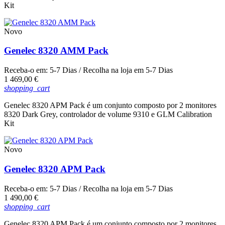
Kit
Novo
Genelec 8320 AMM Pack
Receba-o em:
5-7 Dias
/ Recolha na loja em
5-7 Dias
Preço
1 469,00 €
shopping_cart
Genelec 8320 APM Pack é um conjunto composto por 2 monitores
8320 Dark Grey, controlador de volume 9310 e GLM Calibration
Kit
Novo
Genelec 8320 APM Pack
Receba-o em:
5-7 Dias
/ Recolha na loja em
5-7 Dias
Preço
1 490,00 €
shopping_cart
Genelec 8320 APM Pack é um conjunto composto por 2 monitores