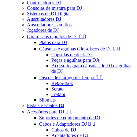
Controladores DJ
Consolas de mistura para DJ
Sistemas de DJ Digital
Auscultadores DJ
Auscultadores sem fios
Jogadores de DJ
Gira-discos e pratos de DJ


Platos para DJ
Cápsulas e agulhas Gira-discos de DJ


Cápsulas de deck DJ
Peças e agulhas para DJs
Acessórios para cápsulas de DJ e agulhas
de DJ
Discos de Código de Tempo


Rekordbox
Serato
Traktor
Slipmats
Pedais e Efeitos DJ
Acessórios para DJ


Suportes de equipamento de DJ
Cabos e Adaptadores DJ


Cabos de DJ
Adaptadores de DJ