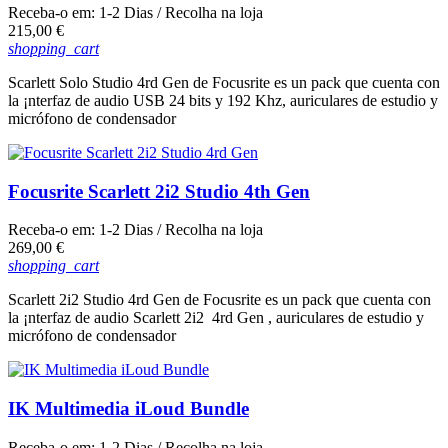
Receba-o em:
1-2 Dias
/ Recolha na loja
Preço
215,00 €
shopping_cart
Scarlett Solo Studio 4rd Gen de Focusrite es un pack que cuenta con
la ¡nterfaz de audio USB 24 bits y 192 Khz, auriculares de estudio y
micrófono de condensador
Focusrite Scarlett 2i2 Studio 4th Gen
Receba-o em:
1-2 Dias
/ Recolha na loja
Preço
269,00 €
shopping_cart
Scarlett 2i2 Studio 4rd Gen de Focusrite es un pack que cuenta con
la ¡nterfaz de audio Scarlett 2i2 4rd Gen , auriculares de estudio y
micrófono de condensador
IK Multimedia iLoud Bundle
Receba-o em:
1-2 Dias
/ Recolha na loja