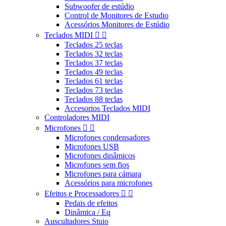
Subwoofer de estúdio
Control de Monitores de Estudio
Acessórios Monitores de Estúdio
Teclados MIDI


Teclados 25 teclas
Teclados 32 teclas
Teclados 37 teclas
Teclados 49 teclas
Teclados 61 teclas
Teclados 73 teclas
Teclados 88 teclas
Accesorios Teclados MIDI
Controladores MIDI
Microfones


Microfones condensadores
Microfones USB
Microfones dinâmicos
Microfones sem fios
Microfones para cámara
Acessórios para microfones
Efeitos e Processadores


Pedais de efeitos
Dinâmica / Eq
Auscultadores Stuio