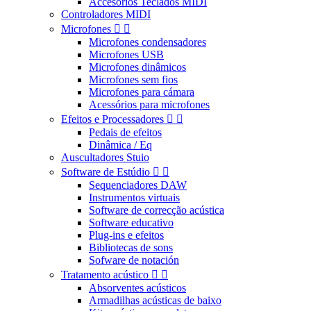
Accesorios Teclados MIDI
Controladores MIDI
Microfones


Microfones condensadores
Microfones USB
Microfones dinâmicos
Microfones sem fios
Microfones para cámara
Acessórios para microfones
Efeitos e Processadores


Pedais de efeitos
Dinâmica / Eq
Auscultadores Stuio
Software de Estúdio


Sequenciadores DAW
Instrumentos virtuais
Software de correcção acústica
Software educativo
Plug-ins e efeitos
Bibliotecas de sons
Sofware de notación
Tratamento acústico


Absorventes acústicos
Armadilhas acústicas de baixo