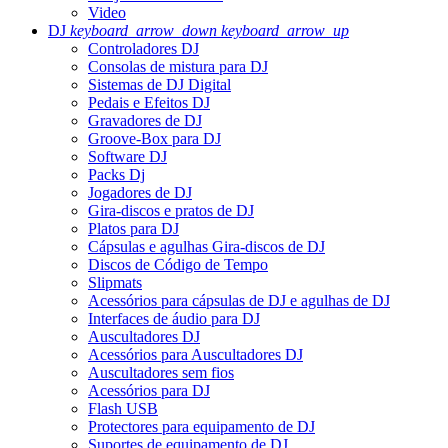
Video
DJ
keyboard_arrow_down
keyboard_arrow_up
Controladores DJ
Consolas de mistura para DJ
Sistemas de DJ Digital
Pedais e Efeitos DJ
Gravadores de DJ
Groove-Box para DJ
Software DJ
Packs Dj
Jogadores de DJ
Gira-discos e pratos de DJ
Platos para DJ
Cápsulas e agulhas Gira-discos de DJ
Discos de Código de Tempo
Slipmats
Acessórios para cápsulas de DJ e agulhas de DJ
Interfaces de áudio para DJ
Auscultadores DJ
Acessórios para Auscultadores DJ
Auscultadores sem fios
Acessórios para DJ
Flash USB
Protectores para equipamento de DJ
Suportes de equipamento de DJ