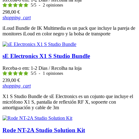
5
/
5
-
2
opiniones
Preço
298,00 €
shopping_cart
iLoud Bundle de IK Multimedia es un pack que incluye la pareja de
monitores iLoud en color negro y la bolsa de transporte
sE Electronics X1 S Studio Bundle
Receba-o em:
1-2 Dias
/ Recolha na loja
5
/
5
-
1
opiniones
Preço
239,00 €
shopping_cart
X1 S Studio Bundle de sE Electronics es un cojunto que incluye el
micrófono X1 S, pantalla de reflexión RF X, sopoerte con
amortiguación y cable de 3m
Rode NT-2A Studio Solution Kit