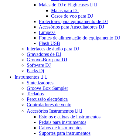
Malas de DJ e Flightcases


Malas para DJ
Casos de voo para DJ
Protectores para equipamento de DJ
Acessórios para Auscultadores DJ
Limpeza
Fontes de alimentação do equipamento DJ
Flash USB
Interfaces de áudio para DJ
Gravadores de DJ
Groove-Box para DJ
Software DJ
Packs Dj
Instrumentos


Sintetizadores
Groove Box-Sampler
Teclados
Percussão electrónica
Controladores de vento
Accesórios Instrumentos


Estojos e caixas de instrumentos
Pedais para instrumentos
Cabos de instrumentos
Suportes para instrumentos