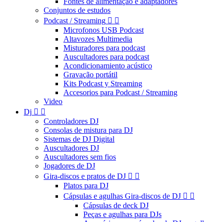
Fontes de alimentação e adaptadores
Conjuntos de estudos
Podcast / Streaming


Microfonos USB Podcast
Altavozes Multimedia
Misturadores para podcast
Auscultadores para podcast
Acondicionamiento acústico
Gravação portátil
Kits Podcast y Streaming
Accesorios para Podcast / Streaming
Video
Dj


Controladores DJ
Consolas de mistura para DJ
Sistemas de DJ Digital
Auscultadores DJ
Auscultadores sem fios
Jogadores de DJ
Gira-discos e pratos de DJ


Platos para DJ
Cápsulas e agulhas Gira-discos de DJ


Cápsulas de deck DJ
Peças e agulhas para DJs