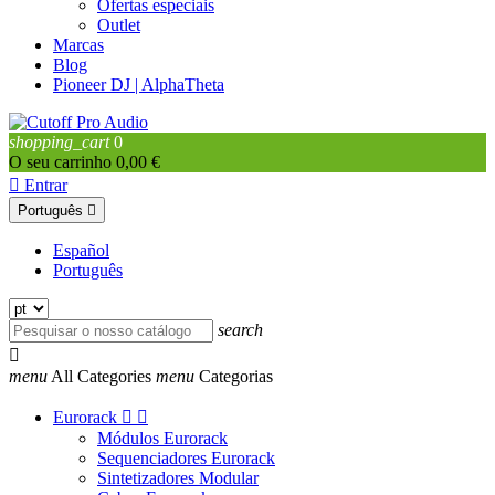
Ofertas especiais
Outlet
Marcas
Blog
Pioneer DJ | AlphaTheta
shopping_cart
0
O seu carrinho
0,00 €

Entrar
Português

Español
Português
search

menu
All Categories
menu
Categorias
Eurorack


Módulos Eurorack
Sequenciadores Eurorack
Sintetizadores Modular