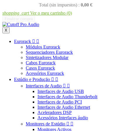
Total (sin impuestos) :
0,00 €
shopping_cart
Ver o meu carrinho
(0)
Finalizar compra
X
Eurorack


Módulos Eurorack
Sequenciadores Eurorack
Sintetizadores Modular
Cabos Eurorack
Casos Eurorack
Acessórios Eurorack
Estúdio e Produção


Interfaces de Audio


Interfaces de Audio USB
Interfaces de Audio Thunderbolt
Interfaces de Audio PCI
Interfaces de Audio Ethernet
Aceleradores DSP
Acessórios Interfaces áudio
Monitores de Estúdio


Monitores Activos