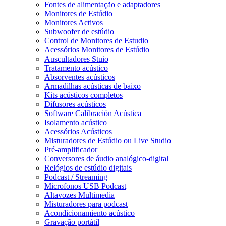
Fontes de alimentação e adaptadores
Monitores de Estúdio
Monitores Activos
Subwoofer de estúdio
Control de Monitores de Estudio
Acessórios Monitores de Estúdio
Auscultadores Stuio
Tratamento acústico
Absorventes acústicos
Armadilhas acústicas de baixo
Kits acústicos completos
Difusores acústicos
Software Calibración Acústica
Isolamento acústico
Acessórios Acústicos
Misturadores de Estúdio ou Live Studio
Pré-amplificador
Conversores de áudio analógico-digital
Relógios de estúdio digitais
Podcast / Streaming
Microfonos USB Podcast
Altavozes Multimedia
Misturadores para podcast
Acondicionamiento acústico
Gravação portátil