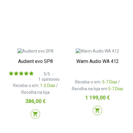
Audient evo SP8
Warm Audio WA 412
5
/
5
-
1
opiniones
Receba-o em:
5-7 Dias
/
Receba-o em:
1-2 Dias
/
Recolha na loja em
5-7 Dias
Recolha na loja
Preço
1 199,00 €
Preço
386,00 €
shopping_cart
shopping_cart