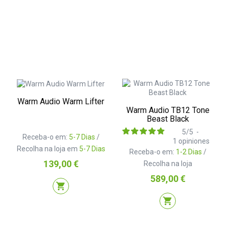
Warm Audio Warm Lifter
Warm Audio TB12 Tone
Beast Black
5
/
5
-
Receba-o em:
5-7 Dias
/
1
opiniones
Recolha na loja em
5-7 Dias
Receba-o em:
1-2 Dias
/
Preço
139,00 €
Recolha na loja
Preço
589,00 €
shopping_cart
shopping_cart