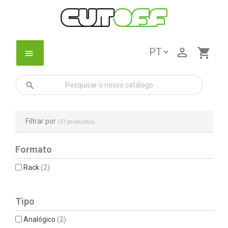

shopping_cart
menu
search
Filtrar por
(57 productos)
Formato
Rack
(2)
Tipo
Analógico
(2)