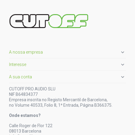

A nossa empresa

Interesse

A sua conta
CUTOFF PRO AUDIO SLU
NIF B64834377
Empresa inscrita no Registo Mercantil de Barcelona,
no Volume 40533, Folio 8, 1ª Entrada, Página B366375.
Onde estamos?
Calle Roger de Flor 122
08013 Barcelona