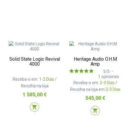
Solid State Logic Revival
Heritage Audio O.H.M
4000
Amp
5
/
5
-
1
opiniones
Receba-o em:
1-2 Dias
/
Receba-o em:
2-3 Dias
/
Recolha na loja
Recolha na loja em
2-3 Dias
Preço
1 585,00 €
Preço
545,00 €
shopping_cart
shopping_cart