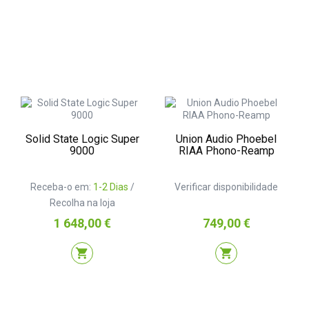
Solid State Logic Super
Union Audio Phoebel
9000
RIAA Phono-Reamp
Receba-o em:
1-2 Dias
/
Verificar disponibilidade
Recolha na loja
Preço
Preço
1 648,00 €
749,00 €
shopping_cart
shopping_cart