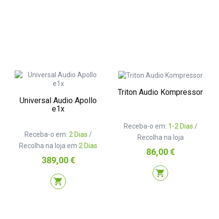
Triton Audio Kompressor
Universal Audio Apollo
e1x
Receba-o em:
1-2 Dias
/
Receba-o em:
2 Dias
/
Recolha na loja
Recolha na loja em
2 Dias
Preço
86,00 €
Preço
389,00 €
shopping_cart
shopping_cart