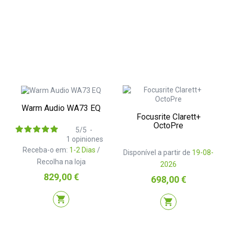
Warm Audio WA73 EQ
Focusrite Clarett+
OctoPre
5
/
5
-
1
opiniones
Receba-o em:
1-2 Dias
/
Disponível a partir de
19-08-
Recolha na loja
2026
Preço
829,00 €
Preço
698,00 €
shopping_cart
shopping_cart