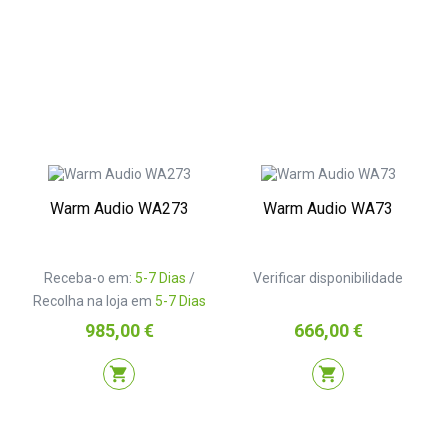
Warm Audio WA273
Warm Audio WA73
Receba-o em:
5-7 Dias
/
Verificar disponibilidade
Recolha na loja em
5-7 Dias
Preço
Preço
985,00 €
666,00 €
shopping_cart
shopping_cart