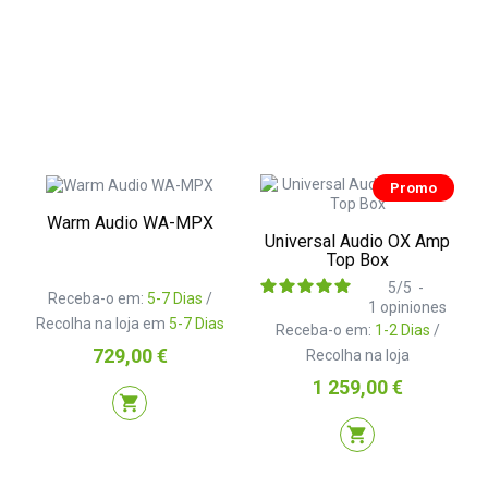
Promo
Warm Audio WA-MPX
Universal Audio OX Amp
Top Box
5
/
5
-
Receba-o em:
5-7 Dias
/
1
opiniones
Recolha na loja em
5-7 Dias
Receba-o em:
1-2 Dias
/
Preço
729,00 €
Recolha na loja
Preço
1 259,00 €
shopping_cart
shopping_cart