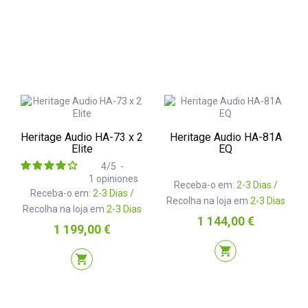
Heritage Audio HA-73 x 2
Heritage Audio HA-81A
Elite
EQ
4
/
5
-
1
opiniones
Receba-o em:
2-3 Dias
/
Receba-o em:
2-3 Dias
/
Recolha na loja em
2-3 Dias
Recolha na loja em
2-3 Dias
Preço
1 144,00 €
Preço
1 199,00 €
shopping_cart
shopping_cart