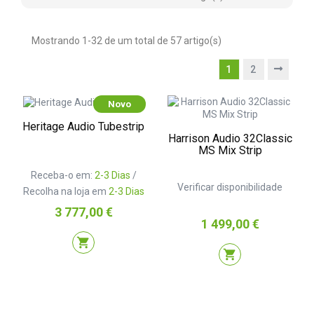
Mostrando 1-32 de um total de 57 artigo(s)
1
2
Novo
Heritage Audio Tubestrip
Harrison Audio 32Classic
MS Mix Strip
Receba-o em:
2-3 Dias
/
Verificar disponibilidade
Recolha na loja em
2-3 Dias
Preço
3 777,00 €
Preço
1 499,00 €
shopping_cart
shopping_cart