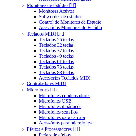
Monitores de Estúdio


Monitores Activos
Subwoofer de estúdio
Control de Monitores de Estudio
Acessórios Monitores de Estúdio
Teclados MIDI


Teclados 25 teclas
Teclados 32 teclas
Teclados 37 teclas
Teclados 49 teclas
Teclados 61 teclas
Teclados 73 teclas
Teclados 88 teclas
Accesorios Teclados MIDI
Controladores MIDI
Microfones


Microfones condensadores
Microfones USB
Microfones dinâmicos
Microfones sem fios
Microfones para cámara
Acessórios para microfones
Efeitos e Processadores


Pedais de efeitos