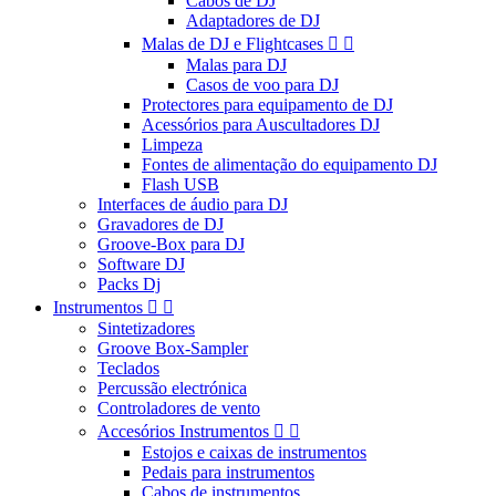
Cabos de DJ
Adaptadores de DJ
Malas de DJ e Flightcases


Malas para DJ
Casos de voo para DJ
Protectores para equipamento de DJ
Acessórios para Auscultadores DJ
Limpeza
Fontes de alimentação do equipamento DJ
Flash USB
Interfaces de áudio para DJ
Gravadores de DJ
Groove-Box para DJ
Software DJ
Packs Dj
Instrumentos


Sintetizadores
Groove Box-Sampler
Teclados
Percussão electrónica
Controladores de vento
Accesórios Instrumentos


Estojos e caixas de instrumentos
Pedais para instrumentos
Cabos de instrumentos