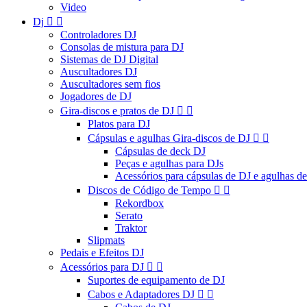
Video
Dj


Controladores DJ
Consolas de mistura para DJ
Sistemas de DJ Digital
Auscultadores DJ
Auscultadores sem fios
Jogadores de DJ
Gira-discos e pratos de DJ


Platos para DJ
Cápsulas e agulhas Gira-discos de DJ


Cápsulas de deck DJ
Peças e agulhas para DJs
Acessórios para cápsulas de DJ e agulhas d
Discos de Código de Tempo


Rekordbox
Serato
Traktor
Slipmats
Pedais e Efeitos DJ
Acessórios para DJ


Suportes de equipamento de DJ
Cabos e Adaptadores DJ

