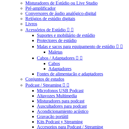
Misturadores de Estúdio ou Live Studio
Pré-amplificador
Conversores de áudio analógico-digital
Relógios de estúdio digitais
Livros
Acessórios de Estúdio


Suportes e mobiliário de estúdio
Protectores de estúdio
Malas e sacos para equipamento de estúdio


Maletas
Cabos / Adaptadores


Cabos
Adaptadores
Fontes de alimentação e adaptadores
Conjuntos de estudos
Podcast / Streaming


Microfonos USB Podcast
Altavozes Multimedia
Misturadores para podcast
Auscultadores para podcast
Acondicionamiento acústico
Gravação portátil
Kits Podcast y Streaming
Accesorios para Podcast / Streaming