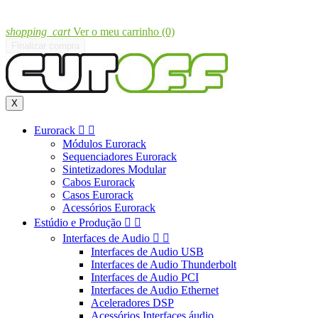
shopping_cart
Ver o meu carrinho
(0)
Finalizar compra
X
Eurorack


Módulos Eurorack
Sequenciadores Eurorack
Sintetizadores Modular
Cabos Eurorack
Casos Eurorack
Acessórios Eurorack
Estúdio e Produção


Interfaces de Audio


Interfaces de Audio USB
Interfaces de Audio Thunderbolt
Interfaces de Audio PCI
Interfaces de Audio Ethernet
Aceleradores DSP
Acessórios Interfaces áudio