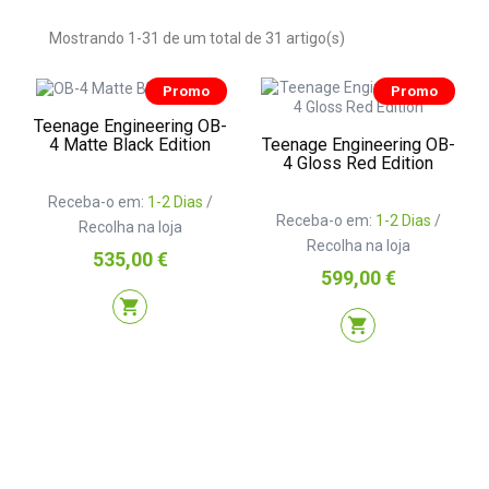
Mostrando 1-31 de um total de 31 artigo(s)
Promo
Promo
Teenage Engineering OB-
Teenage Engineering OB-
4 Matte Black Edition
4 Gloss Red Edition
Receba-o em:
1-2 Dias
/
Receba-o em:
1-2 Dias
/
Recolha na loja
Recolha na loja
Preço
535,00 €
Preço
599,00 €
shopping_cart
shopping_cart