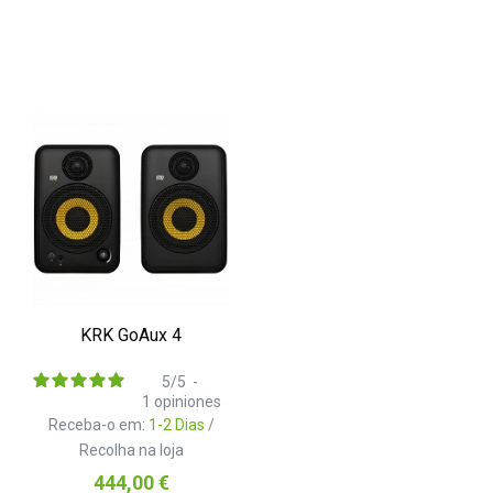
KRK GoAux 4
5
/
5
-
1
opiniones
Receba-o em:
1-2 Dias
/
Recolha na loja
Preço
444,00 €