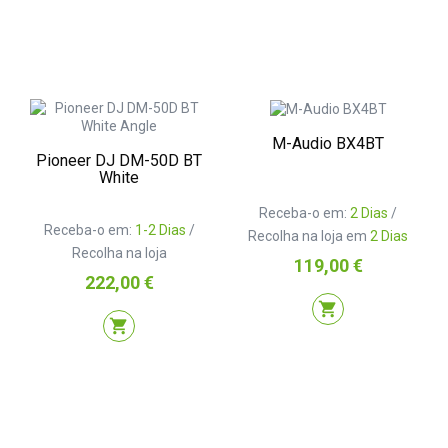
M-Audio BX4BT
Pioneer DJ DM-50D BT
White
Receba-o em:
2 Dias
/
Receba-o em:
1-2 Dias
/
Recolha na loja em
2 Dias
Recolha na loja
Preço
119,00 €
Preço
222,00 €
shopping_cart
shopping_cart