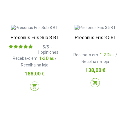
Presonus Eris Sub 8 BT
Presonus Eris 3.5BT
5
/
5
-
1
opiniones
Receba-o em:
1-2 Dias
/
Receba-o em:
1-2 Dias
/
Recolha na loja
Recolha na loja
Preço
138,00 €
Preço
188,00 €
shopping_cart
shopping_cart