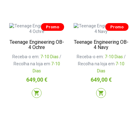
Promo
Promo
Teenage Engineering OB-
Teenage Engineering OB-
4 Ochre
4 Navy
Receba-o em:
7-10 Dias
/
Receba-o em:
7-10 Dias
/
Recolha na loja em
7-10
Recolha na loja em
7-10
Dias
Dias
Preço
Preço
649,00 €
649,00 €
shopping_cart
shopping_cart