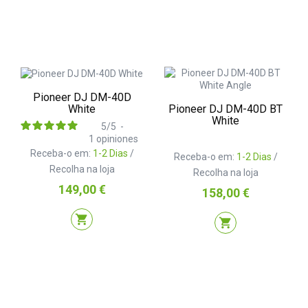
Pioneer DJ DM-40D
Pioneer DJ DM-40D BT
White
White
5
/
5
-
1
opiniones
Receba-o em:
1-2 Dias
/
Receba-o em:
1-2 Dias
/
Recolha na loja
Recolha na loja
Preço
149,00 €
Preço
158,00 €
shopping_cart
shopping_cart