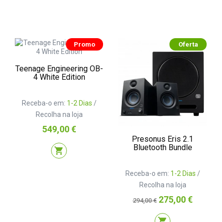
Promo
Oferta
Teenage Engineering OB-
4 White Edition
Receba-o em:
1-2 Dias
/
Recolha na loja
Preço
549,00 €
Presonus Eris 2.1
Bluetooth Bundle
shopping_cart
Receba-o em:
1-2 Dias
/
Recolha na loja
Preço
Preço
275,00 €
294,00 €
normal
shopping_cart