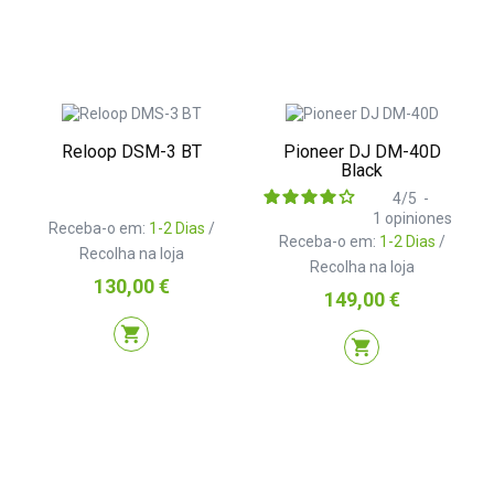
Reloop DSM-3 BT
Pioneer DJ DM-40D
Black
4
/
5
-
1
opiniones
Receba-o em:
1-2 Dias
/
Receba-o em:
1-2 Dias
/
Recolha na loja
Recolha na loja
Preço
130,00 €
Preço
149,00 €
shopping_cart
shopping_cart