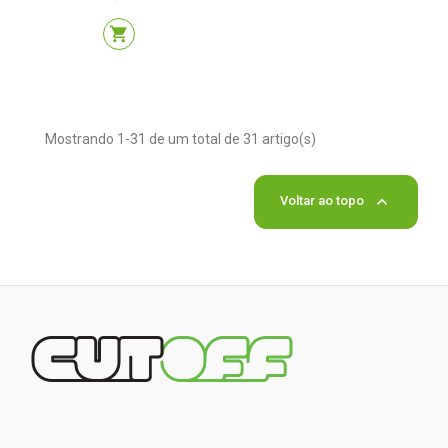
shopping_cart
Mostrando 1-31 de um total de 31 artigo(s)

Voltar ao topo