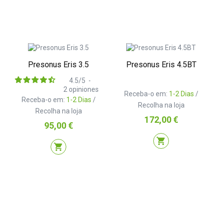
Presonus Eris 3.5
Presonus Eris 4.5BT
4.5
/
5
-
2
opiniones
Receba-o em:
1-2 Dias
/
Receba-o em:
1-2 Dias
/
Recolha na loja
Recolha na loja
Preço
172,00 €
Preço
95,00 €
shopping_cart
shopping_cart