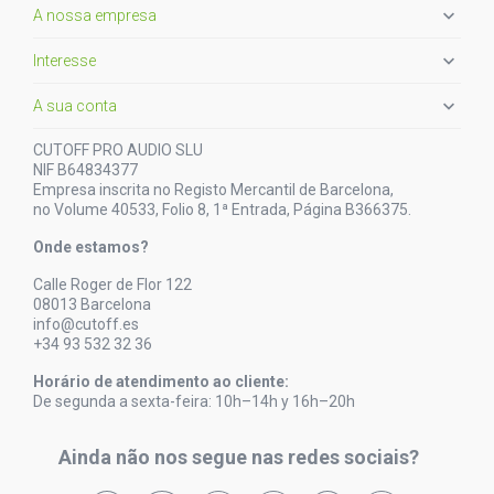

A nossa empresa

Interesse

A sua conta
CUTOFF PRO AUDIO SLU
NIF B64834377
Empresa inscrita no Registo Mercantil de Barcelona,
no Volume 40533, Folio 8, 1ª Entrada, Página B366375.
Onde estamos?
Calle Roger de Flor 122
08013 Barcelona
info@cutoff.es
+34 93 532 32 36
Horário de atendimento ao cliente:
De segunda a sexta-feira: 10h–14h y 16h–20h
Ainda não nos segue nas redes sociais?