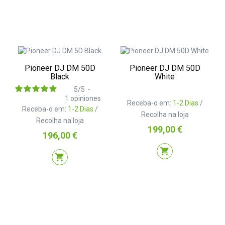
Pioneer DJ DM 50D
Pioneer DJ DM 50D
Black
White
5
/
5
-
1
opiniones
Receba-o em:
1-2 Dias
/
Receba-o em:
1-2 Dias
/
Recolha na loja
Recolha na loja
Preço
199,00 €
Preço
196,00 €
shopping_cart
shopping_cart