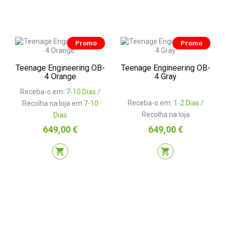
Promo
Promo
Teenage Engineering OB-
Teenage Engineering OB-
4 Orange
4 Gray
Receba-o em:
7-10 Dias
/
Receba-o em:
1-2 Dias
/
Recolha na loja em
7-10
Recolha na loja
Dias
Preço
Preço
649,00 €
649,00 €
shopping_cart
shopping_cart