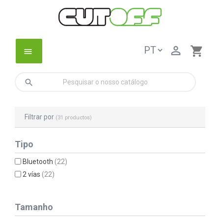

shopping_cart
menu
search
Filtrar por
(31 productos)
Tipo
Bluetooth
(22)
2 vías
(22)
Tamanho