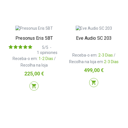
Presonus Eris 5BT
Eve Audio SC 203
5
/
5
-
1
opiniones
Receba-o em:
2-3 Dias
/
Receba-o em:
1-2 Dias
/
Recolha na loja em
2-3 Dias
Recolha na loja
Preço
499,00 €
Preço
225,00 €
shopping_cart
shopping_cart