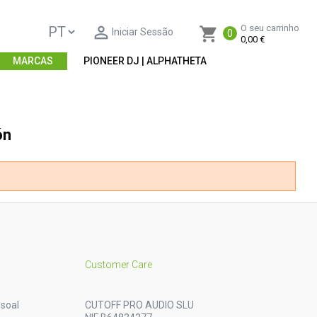

O seu carrinho
shopping_cart
Iniciar Sessão
0
0,00 €
MARCAS
PIONEER DJ | ALPHATHETA
ón
Customer Care
soal
CUTOFF PRO AUDIO SLU