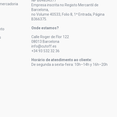
NIF B64834377
mercadoria
Empresa inscrita no Registo Mercantil de
Barcelona,
no Volume 40533, Folio 8, 1ª Entrada, Página
B366375.
Onde estamos?
nto
Calle Roger de Flor 122
s
08013 Barcelona
info@cutoff.es
+34 93 532 32 36
Horário de atendimento ao cliente:
De segunda a sexta-feira: 10h–14h y 16h–20h