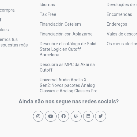
Idiomas
Devoluções de 
 compra
Tax Free
Encomendas
f
Financiación Cetelem
Endereços
okies
Financiación con Aplazame
Vales de desco
vemos tus
Descubre el catálogo de Solid
Os meus alerta
respuestas más
State Logic en Cutoff
Barcelona
Descubra as MPC da Akai na
Cutoff
Universal Audio Apollo X
Gen2: Novos pacotes Analog
Classics e Analog Classics Pro
Ainda não nos segue nas redes sociais?