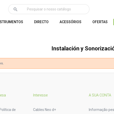
search
NSTRUMENTOS
DIRECTO
ACESSÓRIOS
OFERTAS
Instalación y Sonorizaci
es.
resa
Interesse
A SUA CONTA
Política de
Cables Neo d+
Informação pes