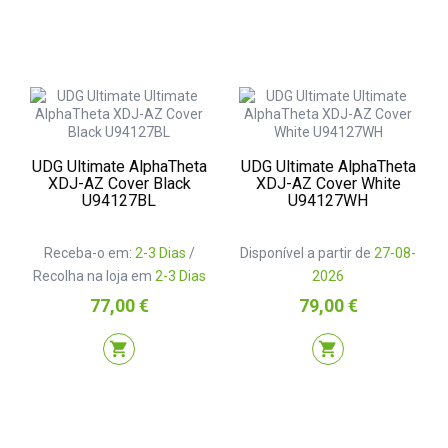
UDG Ultimate AlphaTheta
UDG Ultimate AlphaTheta
XDJ-AZ Cover Black
XDJ-AZ Cover White
U94127BL
U94127WH
Receba-o em:
2-3 Dias
/
Disponível a partir de
27-08-
Recolha na loja em
2-3 Dias
2026
Preço
Preço
77,00 €
79,00 €
shopping_cart
shopping_cart