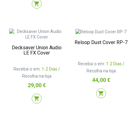
shopping_cart
Reloop Dust Cover RP-7
Decksaver Union Audio
LE FX Cover
Receba-o em:
1-2 Dias
/
Receba-o em:
1-2 Dias
/
Recolha na loja
Recolha na loja
Preço
44,00 €
Preço
29,00 €
shopping_cart
shopping_cart