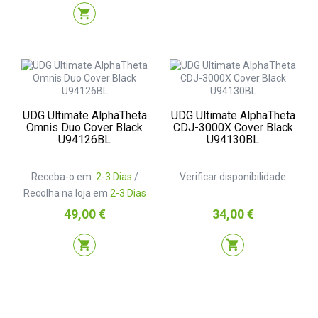
shopping_cart
UDG Ultimate AlphaTheta
UDG Ultimate AlphaTheta
Omnis Duo Cover Black
CDJ-3000X Cover Black
U94126BL
U94130BL
Receba-o em:
2-3 Dias
/
Verificar disponibilidade
Recolha na loja em
2-3 Dias
Preço
Preço
49,00 €
34,00 €
shopping_cart
shopping_cart