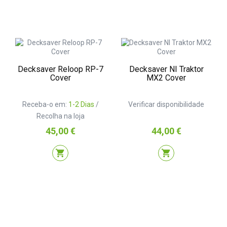
Decksaver Reloop RP-7
Decksaver NI Traktor
Cover
MX2 Cover
Receba-o em:
1-2 Dias
/
Verificar disponibilidade
Recolha na loja
Preço
Preço
45,00 €
44,00 €
shopping_cart
shopping_cart