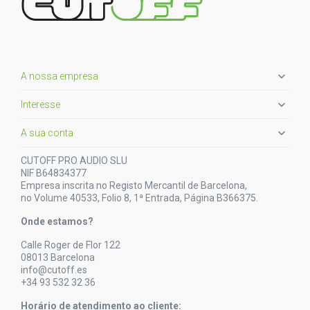

A nossa empresa

Interesse

A sua conta
CUTOFF PRO AUDIO SLU
NIF B64834377
Empresa inscrita no Registo Mercantil de Barcelona,
no Volume 40533, Folio 8, 1ª Entrada, Página B366375.
Onde estamos?
Calle Roger de Flor 122
08013 Barcelona
info@cutoff.es
+34 93 532 32 36
Horário de atendimento ao cliente: