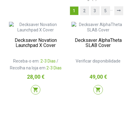
…
1
2
3
5
Decksaver Novation
Decksaver AlphaTheta
Launchpad X Cover
SLAB Cover
Receba-o em:
2-3 Dias
/
Verificar disponibilidade
Recolha na loja em
2-3 Dias
Preço
Preço
28,00 €
49,00 €
shopping_cart
shopping_cart