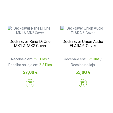
Decksaver Rane Dj One
Decksaver Union Audio
MK1 & MK2 Cover
ELARA.6 Cover
Receba-o em:
2-3 Dias
/
Receba-o em:
1-2 Dias
/
Recolha na loja em
2-3 Dias
Recolha na loja
Preço
Preço
57,00 €
55,00 €
shopping_cart
shopping_cart