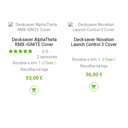
Decksaver AlphaTheta
Decksaver Novation
RMX-IGNITE Cover
Launch Control 3 Cover
5
/
5
-
2
opiniones
Receba-o em:
1-2 Dias
/
Receba-o em:
1-2 Dias
/
Recolha na loja
Recolha na loja
Preço
36,00 €
Preço
53,00 €
shopping_cart
shopping_cart