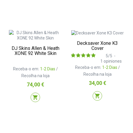
Decksaver Xone K3
DJ Skins Allen & Heath
Cover
XONE 92 White Skin
5
/
5
-
1
opiniones
Receba-o em:
1-2 Dias
/
Receba-o em:
1-2 Dias
/
Recolha na loja
Recolha na loja
Preço
34,00 €
Preço
74,00 €
shopping_cart
shopping_cart