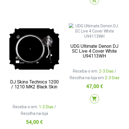
shopping_cart
UDG Ultimate Denon DJ
SC Live 4 Cover White
U94113WH
Receba-o em:
2-3 Dias
/
Recolha na loja em
2-3 Dias
DJ Skins Technics 1200
Preço
47,00 €
/ 1210 MK2 Black Skin
shopping_cart
Receba-o em:
1-2 Dias
/
Recolha na loja
Preço
54,00 €