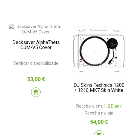
Decksaver AlphaTheta
DJM-V5 Cover
Verificar disponibilidade
Preço
53,00 €
DJ Skins Technics 1200
/ 1210 MK7 Skin White
shopping_cart
Receba-o em:
1-2 Dias
/
Recolha na loja
Preço
54,00 €