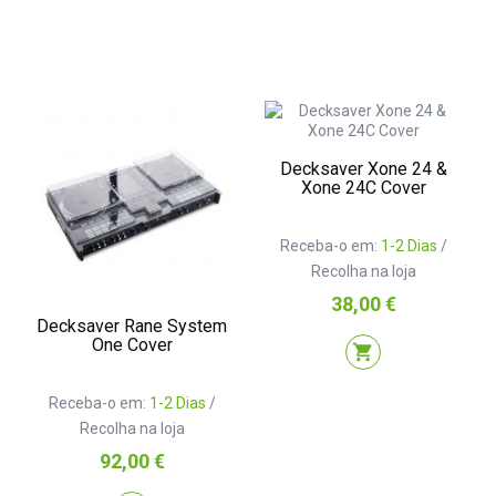
Decksaver Xone 24 &
Xone 24C Cover
Receba-o em:
1-2 Dias
/
Recolha na loja
Preço
38,00 €
Decksaver Rane System
One Cover
shopping_cart
Receba-o em:
1-2 Dias
/
Recolha na loja
Preço
92,00 €