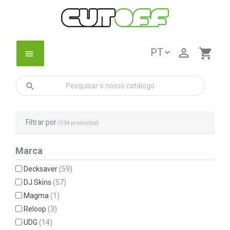

shopping_cart
menu
search
Filtrar por
(134 productos)
Marca
Decksaver
(59)
DJ Skins
(57)
Magma
(1)
Reloop
(3)
UDG
(14)