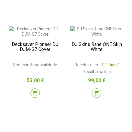
Decksaver Pioneer DJ
DJ Skins Rane ONE Skin
DJM-S7 Cover
White
Verificar disponibilidade
Receba-o em:
1-2 Dias
/
Recolha na loja
Preço
Preço
53,00 €
99,00 €
shopping_cart
shopping_cart