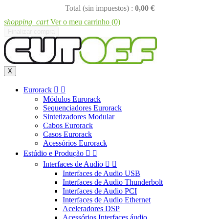
Total (sin impuestos) :
0,00 €
shopping_cart
Ver o meu carrinho
(0)
Finalizar compra
X
Eurorack


Módulos Eurorack
Sequenciadores Eurorack
Sintetizadores Modular
Cabos Eurorack
Casos Eurorack
Acessórios Eurorack
Estúdio e Produção


Interfaces de Audio


Interfaces de Audio USB
Interfaces de Audio Thunderbolt
Interfaces de Audio PCI
Interfaces de Audio Ethernet
Aceleradores DSP
Acessórios Interfaces áudio