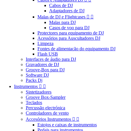
Cabos de DJ
Adaptadores de DJ
Malas de DJ e Flightcases


Malas para DJ
Casos de voo para DJ
Protectores para equipamento de DJ
Acessórios para Auscultadores DJ
Limpeza
Fontes de alimentação do equipamento DJ
Flash USB
Interfaces de áudio para DJ
Gravadores de DJ
Groove-Box para DJ
Software DJ
Packs Dj
Instrumentos


Sintetizadores
Groove Box-Sampler
Teclados
Percussão electrónica
Controladores de vento
Accesórios Instrumentos


Estojos e caixas de instrumentos
Pedais para instrumentos