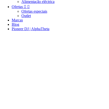
Alimentação eléctrica
Ofertas


Ofertas especiais
Outlet
Marcas
Blog
Pioneer DJ | AlphaTheta