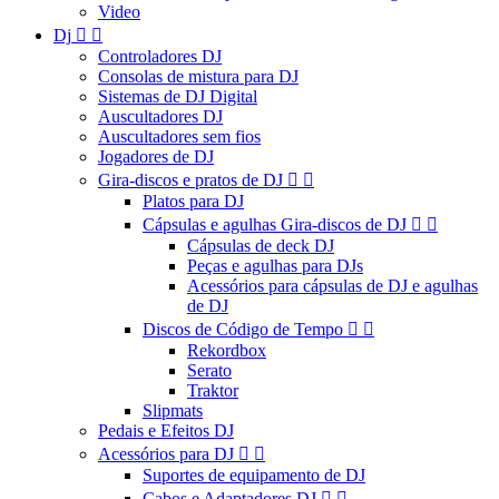
Video
Dj


Controladores DJ
Consolas de mistura para DJ
Sistemas de DJ Digital
Auscultadores DJ
Auscultadores sem fios
Jogadores de DJ
Gira-discos e pratos de DJ


Platos para DJ
Cápsulas e agulhas Gira-discos de DJ


Cápsulas de deck DJ
Peças e agulhas para DJs
Acessórios para cápsulas de DJ e agulhas
de DJ
Discos de Código de Tempo


Rekordbox
Serato
Traktor
Slipmats
Pedais e Efeitos DJ
Acessórios para DJ


Suportes de equipamento de DJ
Cabos e Adaptadores DJ

