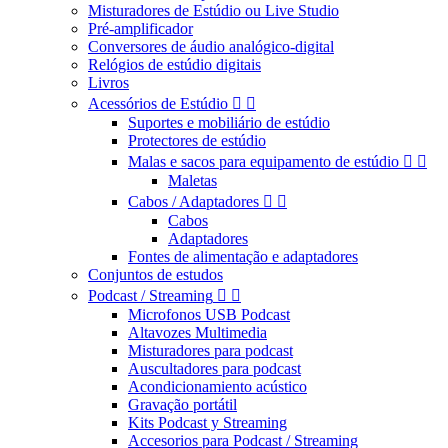
Misturadores de Estúdio ou Live Studio
Pré-amplificador
Conversores de áudio analógico-digital
Relógios de estúdio digitais
Livros
Acessórios de Estúdio


Suportes e mobiliário de estúdio
Protectores de estúdio
Malas e sacos para equipamento de estúdio


Maletas
Cabos / Adaptadores


Cabos
Adaptadores
Fontes de alimentação e adaptadores
Conjuntos de estudos
Podcast / Streaming


Microfonos USB Podcast
Altavozes Multimedia
Misturadores para podcast
Auscultadores para podcast
Acondicionamiento acústico
Gravação portátil
Kits Podcast y Streaming
Accesorios para Podcast / Streaming