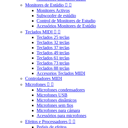
Monitores de Estúdio


Monitores Activos
Subwoofer de estúdio
Control de Monitores de Estudio
Acessórios Monitores de Estúdio
Teclados MIDI


Teclados 25 teclas
Teclados 32 teclas
Teclados 37 teclas
Teclados 49 teclas
Teclados 61 teclas
Teclados 73 teclas
Teclados 88 teclas
Accesorios Teclados MIDI
Controladores MIDI
Microfones


Microfones condensadores
Microfones USB
Microfones dinâmicos
Microfones sem fios
Microfones para cámara
Acessórios para microfones
Efeitos e Processadores


Pedais de efeitos