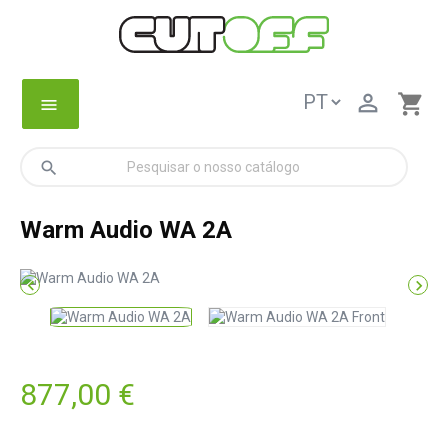

shopping_cart
menu
search
Warm Audio WA 2A


877,00 €