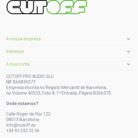

A nossa empresa

Interesse

A sua conta
CUTOFF PRO AUDIO SLU
NIF B64834377
Empresa inscrita no Registo Mercantil de Barcelona,
no Volume 40533, Folio 8, 1ª Entrada, Página B366375.
Onde estamos?
Calle Roger de Flor 122
08013 Barcelona
info@cutoff.es
+34 93 532 32 36