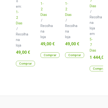
7
m
o
m
m
1-
1-
Dias
em:
2
2
/
1-
Dias
Dias
Recolha
2
/
/
na
Dias
Recolha
Recolha
loja
/
na
na
em
Recolha
loja
loja
5-
na
Preço
Preço
49,00 €
49,00 €
7
loja
Dias
Preço
49,00 €
Comprar
Comprar
Preço
1 444,00 
Comprar
Comprar