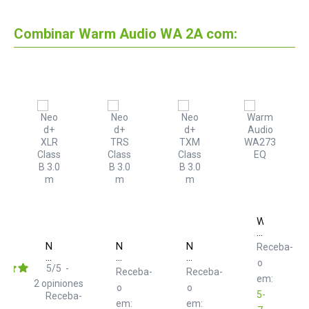
Combinar Warm Audio WA 2A com:
Warm
Audio
WA273
Neo
Neo
Neo
Receba-
EQ
d+
d+
d+
o
XLR
TRS
TXM
5
/
5
-
Receba-
Receba-
Class
Class
Class
em:
2
opiniones
o
o
B
B
B
5-
Receba-
3.0
3.0
3.0
em:
em: