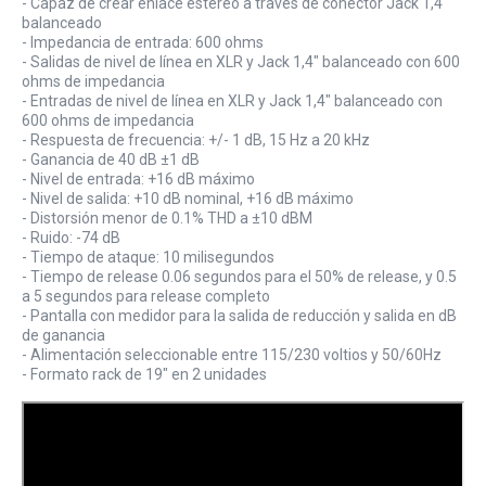
- Capaz de crear enlace estéreo a través de conector Jack 1,4"
balanceado
- Impedancia de entrada: 600 ohms
- Salidas de nivel de línea en XLR y Jack 1,4" balanceado con 600
ohms de impedancia
- Entradas de nivel de línea en XLR y Jack 1,4" balanceado con
600 ohms de impedancia
- Respuesta de frecuencia: +/- 1 dB, 15 Hz a 20 kHz
- Ganancia de 40 dB ±1 dB
- Nivel de entrada: +16 dB máximo
- Nivel de salida: +10 dB nominal, +16 dB máximo
- Distorsión menor de 0.1% THD a ±10 dBM
- Ruido: -74 dB
- Tiempo de ataque: 10 milisegundos
- Tiempo de release 0.06 segundos para el 50% de release, y 0.5
a 5 segundos para release completo
- Pantalla con medidor para la salida de reducción y salida en dB
de ganancia
- Alimentación seleccionable entre 115/230 voltios y 50/60Hz
- Formato rack de 19" en 2 unidades