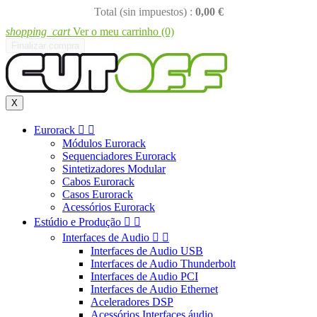
Total (sin impuestos) :
0,00 €
shopping_cart
Ver o meu carrinho
(0)
Finalizar compra
X
Eurorack


Módulos Eurorack
Sequenciadores Eurorack
Sintetizadores Modular
Cabos Eurorack
Casos Eurorack
Acessórios Eurorack
Estúdio e Produção


Interfaces de Audio


Interfaces de Audio USB
Interfaces de Audio Thunderbolt
Interfaces de Audio PCI
Interfaces de Audio Ethernet
Aceleradores DSP
Acessórios Interfaces áudio