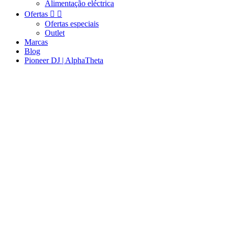
Alimentação eléctrica
Ofertas


Ofertas especiais
Outlet
Marcas
Blog
Pioneer DJ | AlphaTheta