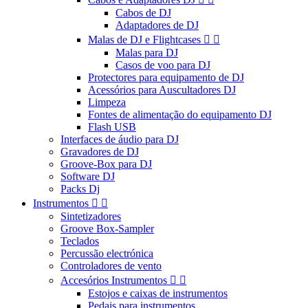
Cabos de DJ
Adaptadores de DJ
Malas de DJ e Flightcases


Malas para DJ
Casos de voo para DJ
Protectores para equipamento de DJ
Acessórios para Auscultadores DJ
Limpeza
Fontes de alimentação do equipamento DJ
Flash USB
Interfaces de áudio para DJ
Gravadores de DJ
Groove-Box para DJ
Software DJ
Packs Dj
Instrumentos


Sintetizadores
Groove Box-Sampler
Teclados
Percussão electrónica
Controladores de vento
Accesórios Instrumentos


Estojos e caixas de instrumentos
Pedais para instrumentos