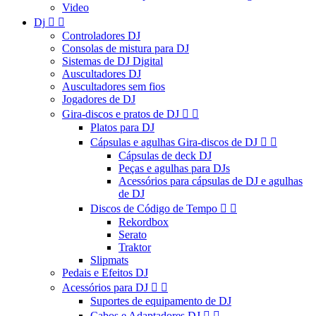
Video
Dj


Controladores DJ
Consolas de mistura para DJ
Sistemas de DJ Digital
Auscultadores DJ
Auscultadores sem fios
Jogadores de DJ
Gira-discos e pratos de DJ


Platos para DJ
Cápsulas e agulhas Gira-discos de DJ


Cápsulas de deck DJ
Peças e agulhas para DJs
Acessórios para cápsulas de DJ e agulhas
de DJ
Discos de Código de Tempo


Rekordbox
Serato
Traktor
Slipmats
Pedais e Efeitos DJ
Acessórios para DJ


Suportes de equipamento de DJ
Cabos e Adaptadores DJ

