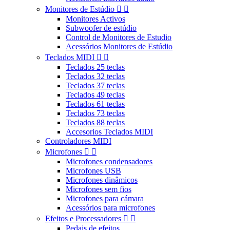
Monitores de Estúdio


Monitores Activos
Subwoofer de estúdio
Control de Monitores de Estudio
Acessórios Monitores de Estúdio
Teclados MIDI


Teclados 25 teclas
Teclados 32 teclas
Teclados 37 teclas
Teclados 49 teclas
Teclados 61 teclas
Teclados 73 teclas
Teclados 88 teclas
Accesorios Teclados MIDI
Controladores MIDI
Microfones


Microfones condensadores
Microfones USB
Microfones dinâmicos
Microfones sem fios
Microfones para cámara
Acessórios para microfones
Efeitos e Processadores


Pedais de efeitos