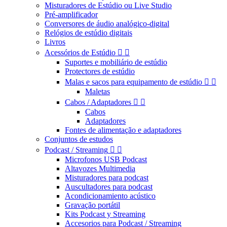
Misturadores de Estúdio ou Live Studio
Pré-amplificador
Conversores de áudio analógico-digital
Relógios de estúdio digitais
Livros
Acessórios de Estúdio


Suportes e mobiliário de estúdio
Protectores de estúdio
Malas e sacos para equipamento de estúdio


Maletas
Cabos / Adaptadores


Cabos
Adaptadores
Fontes de alimentação e adaptadores
Conjuntos de estudos
Podcast / Streaming


Microfonos USB Podcast
Altavozes Multimedia
Misturadores para podcast
Auscultadores para podcast
Acondicionamiento acústico
Gravação portátil
Kits Podcast y Streaming
Accesorios para Podcast / Streaming