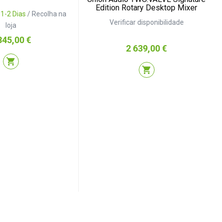
Edition Rotary Desktop Mixer
:
1-2 Dias
/ Recolha na
Verificar disponibilidade
loja
eço
845,00 €
Preço
2 639,00 €
shopping_cart
shopping_cart