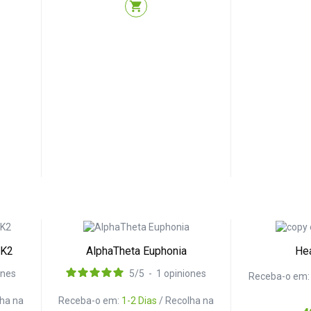
shopping_cart
MK2
AlphaTheta Euphonia
Hea
ones
5
/
5
-
1
opiniones
Receba-o em
lha na
Receba-o em:
1-2 Dias
/ Recolha na
P