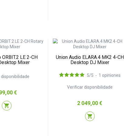
o ORBIT.2 LE 2-CH
Union Audio ELARA.4 MK2 4-CH
Desktop Mixer
Desktop DJ Mixer
5
/
5
-
1
opiniones
r disponibilidade
Verificar disponibilidade
reço
99,00 €
Preço
2 049,00 €
shopping_cart
shopping_cart