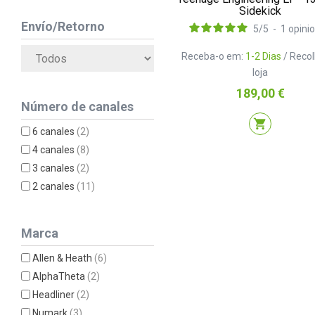
Sidekick
Envío/Retorno
5
/
5
-
1
opini
Receba-o em:
1-2 Dias
/ Reco
loja
Preço
189,00 €
Número de canales
shopping_cart
6 canales
(2)
4 canales
(8)
3 canales
(2)
2 canales
(11)
Marca
Allen & Heath
(6)
AlphaTheta
(2)
Headliner
(2)
Numark
(3)