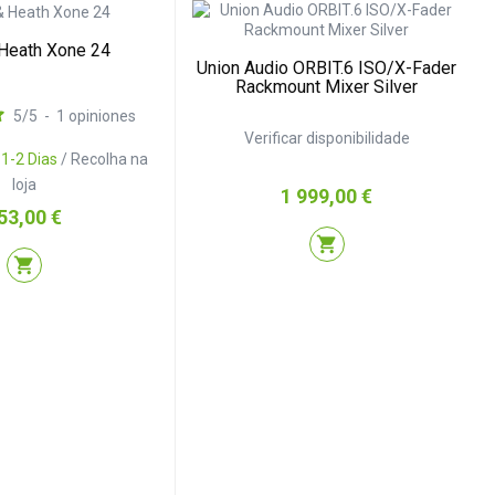
 Heath Xone 24
Union Audio ORBIT.6 ISO/X-Fader
Rackmount Mixer Silver
5
/
5
-
1
opiniones
Verificar disponibilidade
:
1-2 Dias
/ Recolha na
loja
Preço
1 999,00 €
reço
53,00 €
shopping_cart
shopping_cart