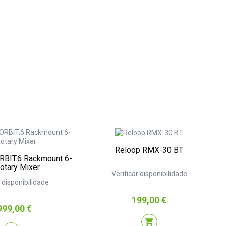
Reloop RMX-30 BT
RBIT.6 Rackmount 6-
otary Mixer
Verificar disponibilidade
r disponibilidade
Preço
199,00 €
eço
999,00 €
shopping_cart