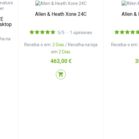
Allen & Heath Xone 24C
Allen &
VE
esktop
5
/
5
-
1
opiniones
lha na
Receba-o em:
2 Dias
/ Recolha na loja
Receba-o em
em
2 Dias
Preço
P
463,00 €
3
shopping_cart