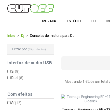
EURORACK
ESTÚDIO
DJ
I
Início
Dj
Consolas de mistura para DJ
Filtrar por
(49 productos)
Interfaz de audio USB
Sí
(8)
Dual
(8)
Mostrando 1-32 de um total d
Com efeitos
Sí
(12)
Teenage Engineering EP–13