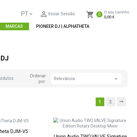

O seu carrinho
shopping_cart
Iniciar Sessão
0
0,00 €
MARCAS
PIONEER DJ | ALPHATHETA
 DJ
Ordenar
rodutos.

Relevância
por:
1
2
Theta DJM-V5
Union Audio TWO.VALVE Signature