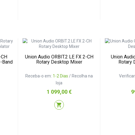
4-CH
Union Audio ORBIT.2 LE FX 2-CH
Union Audi
3-Band
Rotary Desktop Mixer
Rotary 
Receba-o em:
1-2 Dias
/ Recolha na
Verifica
loja
Preço
P
1 099,00 €
9
shopping_cart