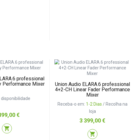
LARA.6 professional
y Performance Mixer
Union Audio ELARA.6 professional
4+2-CH Linear Fader Performance
Mixer
r disponibilidade
Receba-o em:
1-2 Dias
/ Recolha na
loja
eço
399,00 €
Preço
3 399,00 €
shopping_cart
shopping_cart