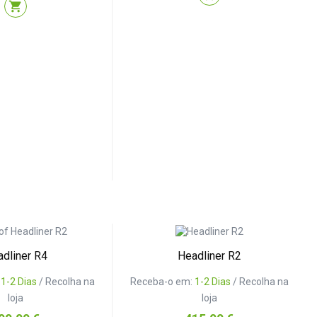
shopping_cart
dliner R4
Headliner R2
:
1-2 Dias
/ Recolha na
Receba-o em:
1-2 Dias
/ Recolha na
loja
loja
reço
Preço