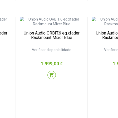
ader
Union Audio ORBIT.6 eq.xfader
Union Audio
Rackmount Mixer Blue
Rackmou
Verificar disponibilidade
Verifica
Preço
Pr
1 999,00 €
1 
shopping_cart