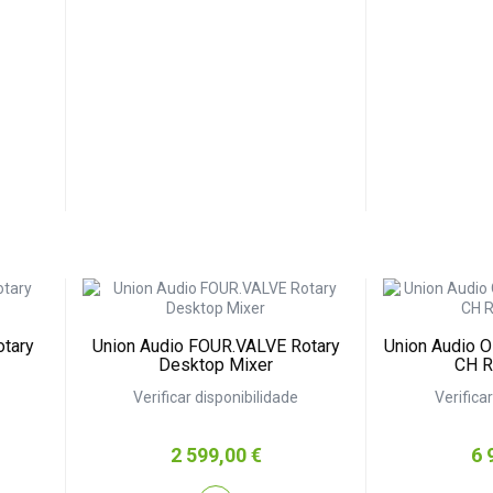
otary
Union Audio FOUR.VALVE Rotary
Union Audio O
Desktop Mixer
CH R
Verificar disponibilidade
Verifica
Preço
Pr
2 599,00 €
6 