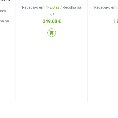
Receba-o em:
1-2 Dias
/ Recolha na
Receba-o em
ones
loja
Preço
Pr
249,00 €
1 
lha na
shopping_cart