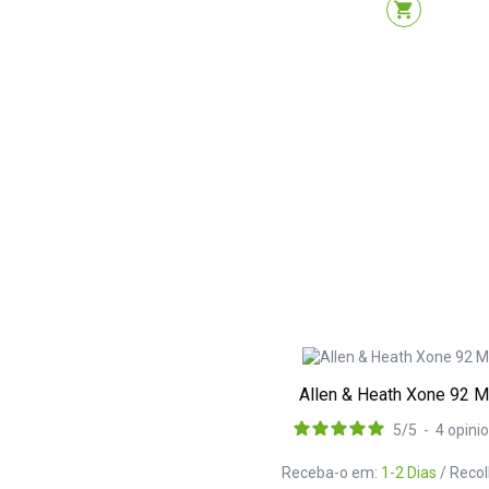
shopping_cart
Allen & Heath Xone 92 
5
/
5
-
4
opini
Receba-o em:
1-2 Dias
/ Reco