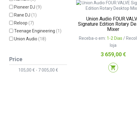
Pioneer DJ
(9)
Rane DJ
(1)
Union Audio FOUR.VAL
Reloop
(7)
Signature Edition Rotary D
Mixer
Teenage Engineering
(1)
Receba-o em:
1-2 Dias
/ Reco
Union Audio
(18)
loja
Preço
3 659,00 €
Price
shopping_cart
105,00 € - 7 005,00 €