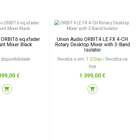
 ORBIT.6 eq.xfader
Union Audio ORBIT.4 LE FX 4-CH
nt Mixer Black
Rotary Desktop Mixer with 3-Band
Isolator
r disponibilidade
Receba-o em:
1-2 Dias
/ Recolha na
loja
eço
Preço
899,00 €
1 399,00 €
shopping_cart
shopping_cart