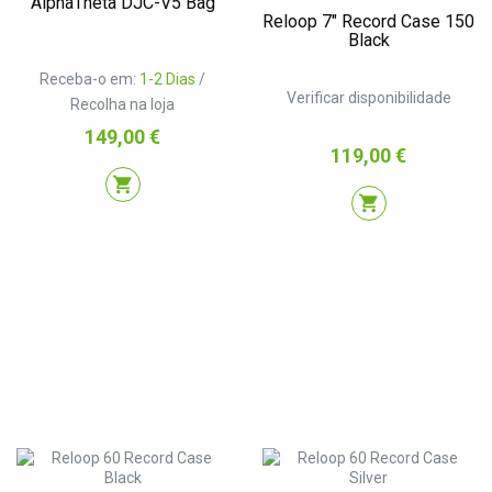
AlphaTheta DJC-V5 Bag
Reloop 7″ Record Case 150
Black
Receba-o em:
1-2 Dias
/
Verificar disponibilidade
Recolha na loja
Preço
149,00 €
Preço
119,00 €
shopping_cart
shopping_cart