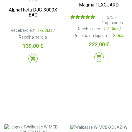
Magma FLXGUARD
AlphaTheta DJC-3000X
BAG
5
/
5
-
1
opiniones
Receba-o em:
2-3 Dias
/
Receba-o em:
1-2 Dias
/
Recolha na loja em
2-3 Dias
Recolha na loja
Preço
222,00 €
Preço
139,00 €
shopping_cart
shopping_cart