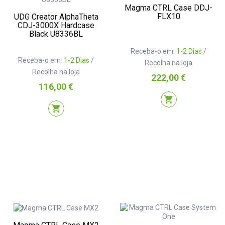
Magma CTRL Case DDJ-
FLX10
UDG Creator AlphaTheta
CDJ-3000X Hardcase
Black U8336BL
Receba-o em:
1-2 Dias
/
Receba-o em:
1-2 Dias
/
Recolha na loja
Recolha na loja
Preço
222,00 €
Preço
116,00 €
shopping_cart
shopping_cart