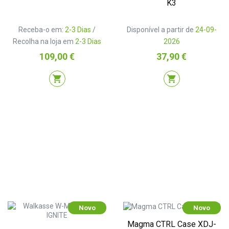
K3
Receba-o em:
2-3 Dias
/
Disponível a partir de
24-09-
Recolha na loja em
2-3 Dias
2026
Preço
Preço
109,00 €
37,90 €
shopping_cart
shopping_cart
Novo
Novo
Magma CTRL Case XDJ-