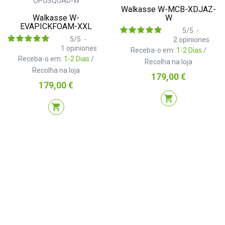
Walkasse W-MCB-XDJAZ-
Walkasse W-
W
EVAPICKFOAM-XXL
5
/
5
-
5
/
5
-
2
opiniones
1
opiniones
Receba-o em:
1-2 Dias
/
Receba-o em:
1-2 Dias
/
Recolha na loja
Recolha na loja
Preço
179,00 €
Preço
179,00 €
shopping_cart
shopping_cart