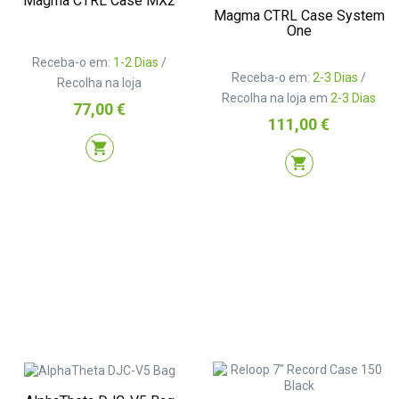
Magma CTRL Case MX2
Magma CTRL Case System
One
Receba-o em:
1-2 Dias
/
Receba-o em:
2-3 Dias
/
Recolha na loja
Recolha na loja em
2-3 Dias
Preço
77,00 €
Preço
111,00 €
shopping_cart
shopping_cart