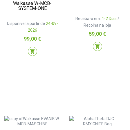
Walkasse W-MCB-
SYSTEM-ONE
Receba-o em:
1-2 Dias
/
Disponível a partir de
24-09-
Recolha na loja
2026
Preço
59,00 €
Preço
99,00 €
shopping_cart
shopping_cart