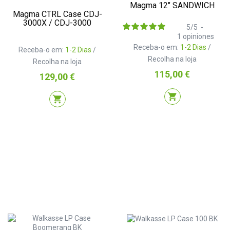
Magma 12" SANDWICH
Magma CTRL Case CDJ-
3000X / CDJ-3000
5
/
5
-
1
opiniones
Receba-o em:
1-2 Dias
/
Receba-o em:
1-2 Dias
/
Recolha na loja
Recolha na loja
Preço
115,00 €
Preço
129,00 €
shopping_cart
shopping_cart