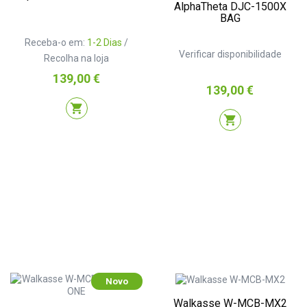
AlphaTheta DJC-1500X
BAG
Receba-o em:
1-2 Dias
/
Verificar disponibilidade
Recolha na loja
Preço
139,00 €
Preço
139,00 €
shopping_cart
shopping_cart
Novo
Walkasse W-MCB-MX2