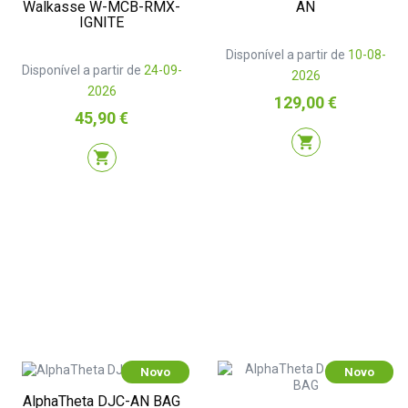
Walkasse W-MCB-RMX-
AN
IGNITE
Disponível a partir de
10-08-
Disponível a partir de
24-09-
2026
2026
Preço
129,00 €
Preço
45,90 €
shopping_cart
shopping_cart
Novo
Novo
AlphaTheta DJC-AN BAG