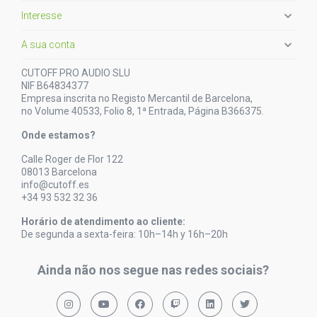

Interesse

A sua conta
CUTOFF PRO AUDIO SLU
NIF B64834377
Empresa inscrita no Registo Mercantil de Barcelona,
no Volume 40533, Folio 8, 1ª Entrada, Página B366375.
Onde estamos?
Calle Roger de Flor 122
08013 Barcelona
info@cutoff.es
+34 93 532 32 36
Horário de atendimento ao cliente:
De segunda a sexta-feira: 10h–14h y 16h–20h
Ainda não nos segue nas redes sociais?