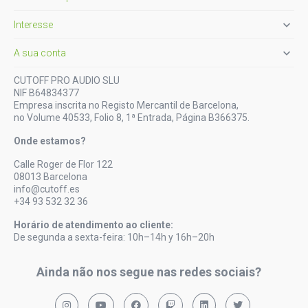

Interesse

A sua conta
CUTOFF PRO AUDIO SLU
NIF B64834377
Empresa inscrita no Registo Mercantil de Barcelona,
no Volume 40533, Folio 8, 1ª Entrada, Página B366375.
Onde estamos?
Calle Roger de Flor 122
08013 Barcelona
info@cutoff.es
+34 93 532 32 36
Horário de atendimento ao cliente:
De segunda a sexta-feira: 10h–14h y 16h–20h
Ainda não nos segue nas redes sociais?