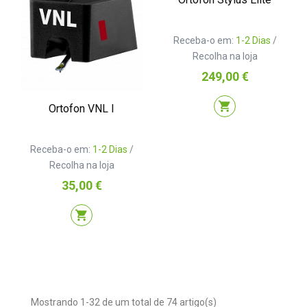
Receba-o em:
1-2 Dias
/
Recolha na loja
Preço
249,00 €
shopping_cart
Ortofon VNL I
Receba-o em:
1-2 Dias
/
Recolha na loja
Preço
35,00 €
shopping_cart
Mostrando 1-32 de um total de 74 artigo(s)