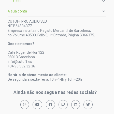

Interesse

A sua conta
CUTOFF PRO AUDIO SLU
NIF B64834377
Empresa inscrita no Registo Mercantil de Barcelona,
no Volume 40533, Folio 8, 1ª Entrada, Página B366375.
Onde estamos?
Calle Roger de Flor 122
08013 Barcelona
info@cutoff.es
+34 93 532 32 36
Horário de atendimento ao cliente:
De segunda a sexta-feira: 10h–14h y 16h–20h
Ainda não nos segue nas redes sociais?