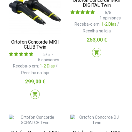
Ortofon Concorde MKII
DIGITAL Twin
5
/
5
-
1
opiniones
Receba-o em:
1-2 Dias
/
Recolha na loja
Preço
253,00 €
Ortofon Concorde MKII
CLUB Twin
shopping_cart
5
/
5
-
5
opiniones
Receba-o em:
1-2 Dias
/
Recolha na loja
Preço
299,00 €
shopping_cart