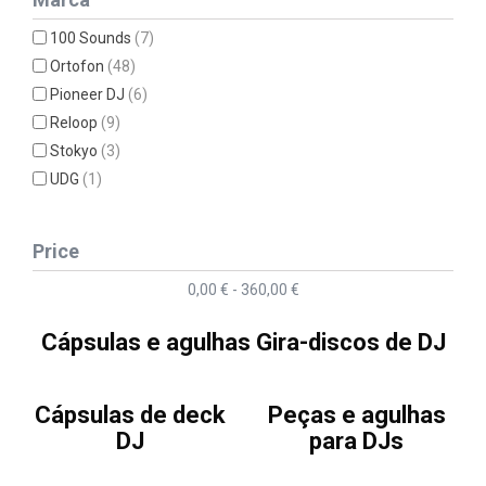
100 Sounds
(7)
Ortofon
(48)
Pioneer DJ
(6)
Reloop
(9)
Stokyo
(3)
UDG
(1)
Price
0,00 € - 360,00 €
Cápsulas e agulhas Gira-discos de DJ
Cápsulas de deck
Peças e agulhas
DJ
para DJs