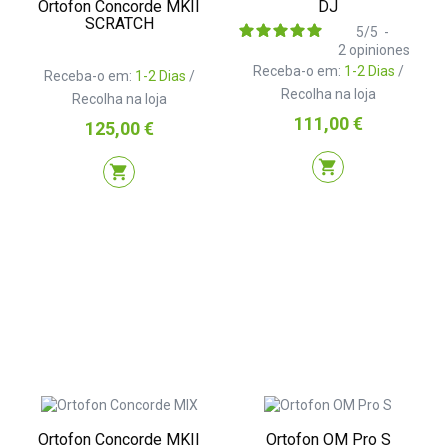
Ortofon Concorde MKII
DJ
SCRATCH
5
/
5
-
2
opiniones
Receba-o em:
1-2 Dias
/
Receba-o em:
1-2 Dias
/
Recolha na loja
Recolha na loja
Preço
111,00 €
Preço
125,00 €
shopping_cart
shopping_cart
Ortofon Concorde MKII
Ortofon OM Pro S