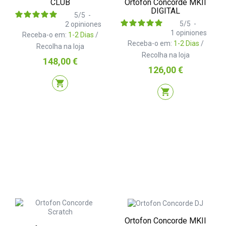
Ortofon Concorde MKII
CLUB
DIGITAL
5
/
5
-
5
/
5
-
2
opiniones
1
opiniones
Receba-o em:
1-2 Dias
/
Receba-o em:
1-2 Dias
/
Recolha na loja
Recolha na loja
Preço
148,00 €
Preço
126,00 €
shopping_cart
shopping_cart
Ortofon Concorde MKII