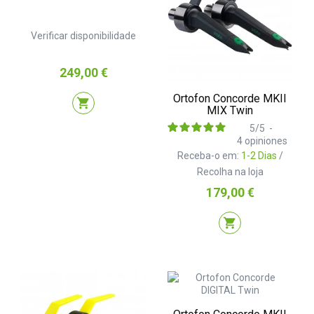
Verificar disponibilidade
Preço
249,00 €
Ortofon Concorde MKII
shopping_cart
MIX Twin
5
/
5
-
4
opiniones
Receba-o em:
1-2 Dias
/
Recolha na loja
Preço
179,00 €
shopping_cart