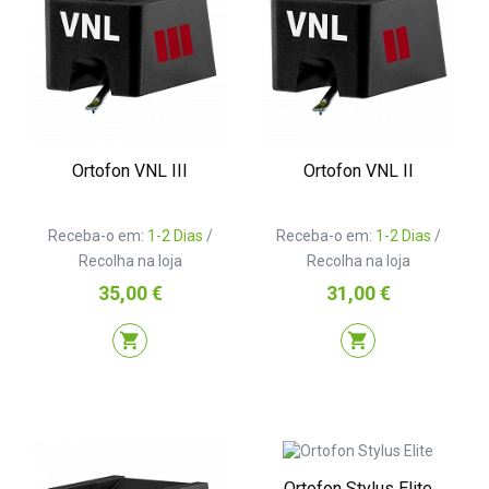
Ortofon VNL III
Ortofon VNL II
Receba-o em:
1-2 Dias
/
Receba-o em:
1-2 Dias
/
Recolha na loja
Recolha na loja
Preço
Preço
35,00 €
31,00 €
shopping_cart
shopping_cart
Ortofon Stylus Elite