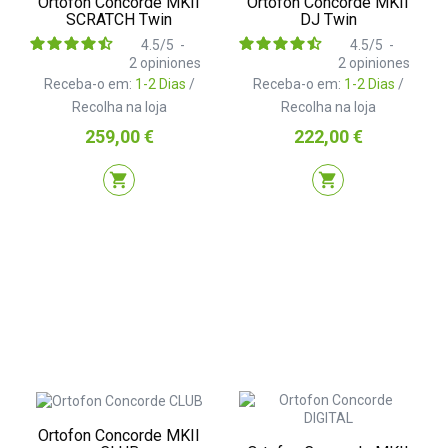
Ortofon Concorde MKII
Ortofon Concorde MKII
SCRATCH Twin
DJ Twin
4.5
/
5
-
4.5
/
5
-
2
opiniones
2
opiniones
Receba-o em:
1-2 Dias
/
Receba-o em:
1-2 Dias
/
Recolha na loja
Recolha na loja
Preço
Preço
259,00 €
222,00 €
shopping_cart
shopping_cart
Ortofon Concorde MKII