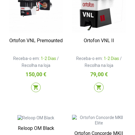
Ortofon VNL Premounted
Ortofon VNL II
Receba-o em:
1-2 Dias
/
Receba-o em:
1-2 Dias
/
Recolha na loja
Recolha na loja
Preço
Preço
150,00 €
79,00 €
shopping_cart
shopping_cart
Reloop OM Black
Ortofon Concorde MKII