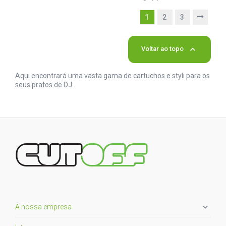
1
2
3

Voltar ao topo
Aqui encontrará uma vasta gama de cartuchos e styli para os
seus pratos de DJ.

A nossa empresa