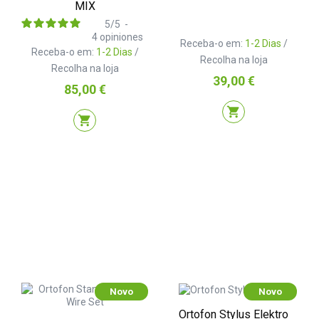
MIX
5
/
5
-
4
opiniones
Receba-o em:
1-2 Dias
/
Receba-o em:
1-2 Dias
/
Recolha na loja
Recolha na loja
Preço
39,00 €
Preço
85,00 €
shopping_cart
shopping_cart
Novo
Novo
Ortofon Stylus Elektro