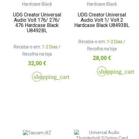
UDG Creator Universal
UDG Creator Universal
Audio Volt 176/ 276/
Audio Volt 1/ Volt 2
476 Hardcase Black
Hardcase Black U8493BL
U8492BL
Receba-o em:
1-2 Dias
/
Receba-o em:
1-2 Dias
/
Recolha na loja
Recolha na loja
Preço
28,00 €
Preço
32,00 €
shopping_cart
shopping_cart