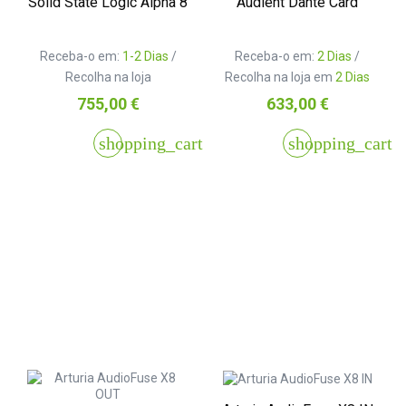
Solid State Logic Alpha 8
Audient Dante Card
Receba-o em:
1-2 Dias
/
Receba-o em:
2 Dias
/
Recolha na loja
Recolha na loja em
2 Dias
Preço
Preço
755,00 €
633,00 €
shopping_cart
shopping_cart