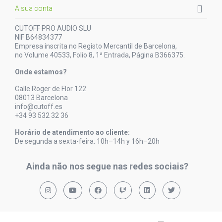

A sua conta
CUTOFF PRO AUDIO SLU
NIF B64834377
Empresa inscrita no Registo Mercantil de Barcelona,
no Volume 40533, Folio 8, 1ª Entrada, Página B366375.
Onde estamos?
Calle Roger de Flor 122
08013 Barcelona
info@cutoff.es
+34 93 532 32 36
Horário de atendimento ao cliente:
De segunda a sexta-feira: 10h–14h y 16h–20h
Ainda não nos segue nas redes sociais?