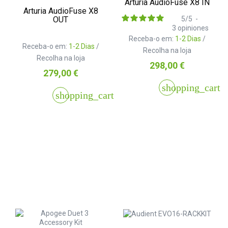
Arturia AudioFuse X8 IN
Arturia AudioFuse X8
OUT
5
/
5
-
3
opiniones
Receba-o em:
1-2 Dias
/
Receba-o em:
1-2 Dias
/
Recolha na loja
Recolha na loja
Preço
298,00 €
Preço
279,00 €
shopping_cart
shopping_cart