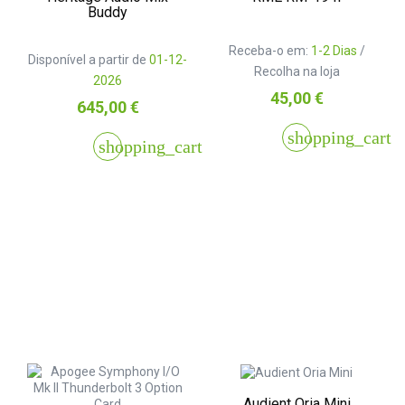
Buddy
Receba-o em:
1-2 Dias
/
Disponível a partir de
01-12-
Recolha na loja
2026
Preço
45,00 €
Preço
645,00 €
shopping_cart
shopping_cart
Audient Oria Mini