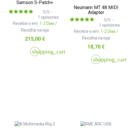
Samson S-Patch+
Neumann MT 48 MIDI
Adapter
5
/
5
-
1
opiniones
5
/
5
-
Receba-o em:
1-2 Dias
/
1
opiniones
Recolha na loja
Receba-o em:
1-2 Dias
/
Preço
Recolha na loja
215,00 €
Preço
18,70 €
shopping_cart
shopping_cart