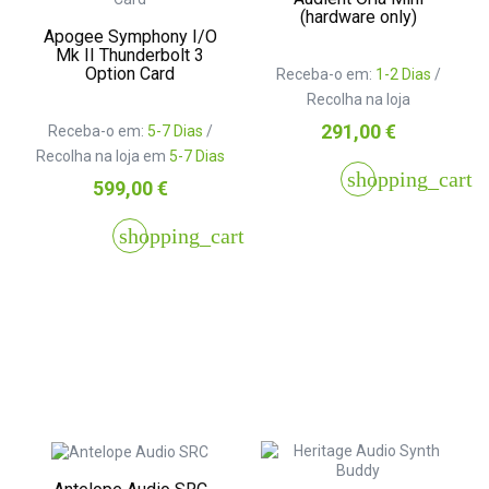
(hardware only)
Apogee Symphony I/O
Mk II Thunderbolt 3
Option Card
Receba-o em:
1-2 Dias
/
Recolha na loja
Preço
291,00 €
Receba-o em:
5-7 Dias
/
Recolha na loja em
5-7 Dias
shopping_cart
Preço
599,00 €
shopping_cart