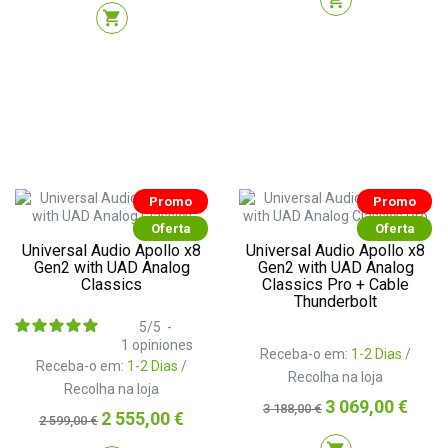
shopping_cart
Promo
Promo
Oferta
Oferta
Universal Audio Apollo x8
Universal Audio Apollo x8
Gen2 with UAD Analog
Gen2 with UAD Analog
Classics
Classics Pro + Cable
Thunderbolt
5
/
5
-
1
opiniones
Receba-o em:
1-2 Dias
/
Receba-o em:
1-2 Dias
/
Recolha na loja
Recolha na loja
Preço
Preço
3 069,00 €
3 188,00 €
Preço
Preço
2 555,00 €
2 599,00 €
normal
normal