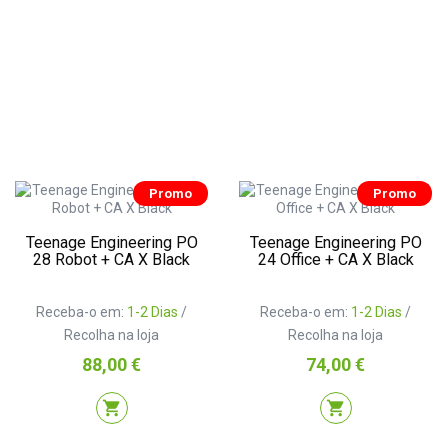
Promo
Promo
Teenage Engineering PO
Teenage Engineering PO
28 Robot + CA X Black
24 Office + CA X Black
Receba-o em:
1-2 Dias
/
Receba-o em:
1-2 Dias
/
Recolha na loja
Recolha na loja
Preço
Preço
88,00 €
74,00 €
shopping_cart
shopping_cart