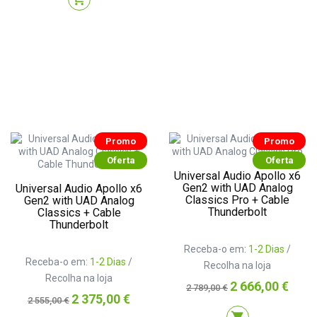
Promo
Promo
Oferta
Oferta
Universal Audio Apollo x6
Gen2 with UAD Analog
Universal Audio Apollo x6
Classics Pro + Cable
Gen2 with UAD Analog
Thunderbolt
Classics + Cable
Thunderbolt
Receba-o em:
1-2 Dias
/
Receba-o em:
1-2 Dias
/
Recolha na loja
Recolha na loja
Preço
Preço
2 666,00 €
2 789,00 €
Preço
Preço
normal
2 375,00 €
2 555,00 €
normal
shopping_cart