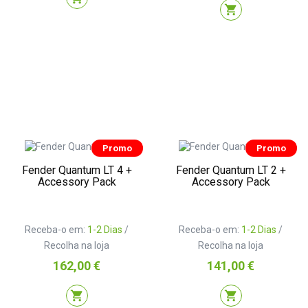
shopping_cart
Promo
Promo
Fender Quantum LT 4 +
Fender Quantum LT 2 +
Accessory Pack
Accessory Pack
Receba-o em:
1-2 Dias
/
Receba-o em:
1-2 Dias
/
Recolha na loja
Recolha na loja
Preço
Preço
162,00 €
141,00 €
shopping_cart
shopping_cart