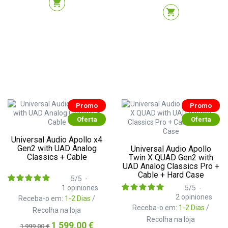
shopping_cart
shopping_cart
Promo
Promo
Oferta
Oferta
Universal Audio Apollo x4
Gen2 with UAD Analog
Universal Audio Apollo
Classics + Cable
Twin X QUAD Gen2 with
UAD Analog Classics Pro +
Cable + Hard Case
5
/
5
-
1
opiniones
5
/
5
-
2
opiniones
Receba-o em:
1-2 Dias
/
Receba-o em:
1-2 Dias
/
Recolha na loja
Recolha na loja
Preço
Preço
1 599,00 €
1 999,00 €