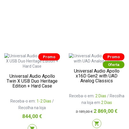
Promo
Promo
Oferta
Universal Audio Apollo
x16D Gen2 with UAD
Universal Audio Apollo
Analog Classics
Twin X USB Duo Heritage
Edition + Hard Case
Receba-o em:
2 Dias
/ Recolha
Receba-o em:
1-2 Dias
/
na loja em
2 Dias
Recolha na loja
Preço
Preço
2 869,00 €
3 189,00 €
Preço
normal
844,00 €
shopping_cart
shopping_cart