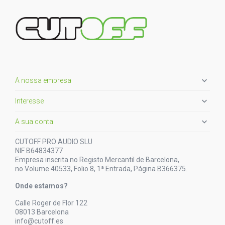

A nossa empresa

Interesse

A sua conta
CUTOFF PRO AUDIO SLU
NIF B64834377
Empresa inscrita no Registo Mercantil de Barcelona,
no Volume 40533, Folio 8, 1ª Entrada, Página B366375.
Onde estamos?
Calle Roger de Flor 122
08013 Barcelona
info@cutoff.es