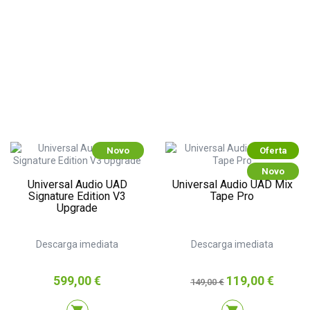
Novo
Oferta
Novo
Universal Audio UAD
Universal Audio UAD Mix
Signature Edition V3
Tape Pro
Upgrade
Descarga imediata
Descarga imediata
Preço
Preço
Preço
599,00 €
119,00 €
149,00 €
normal