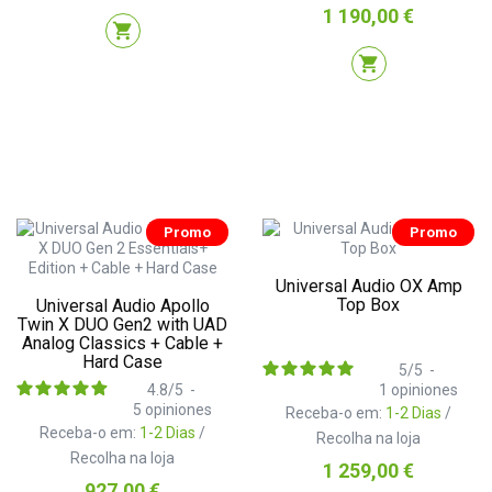
Preço
1 190,00 €
shopping_cart
shopping_cart
Promo
Promo
Universal Audio OX Amp
Top Box
Universal Audio Apollo
Twin X DUO Gen2 with UAD
Analog Classics + Cable +
Hard Case
5
/
5
-
4.8
/
5
-
1
opiniones
5
opiniones
Receba-o em:
1-2 Dias
/
Receba-o em:
1-2 Dias
/
Recolha na loja
Recolha na loja
Preço
1 259,00 €
Preço
927,00 €