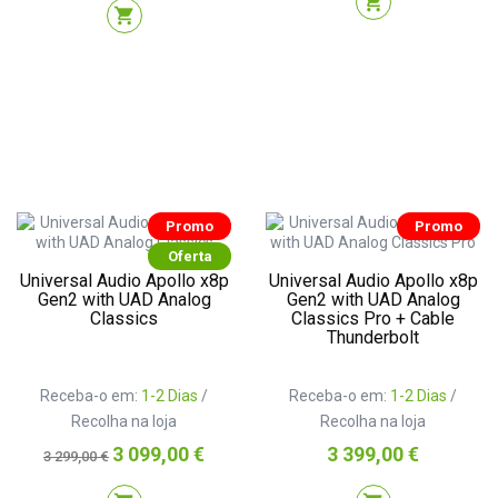
shopping_cart
shopping_cart
Promo
Promo
Oferta
Universal Audio Apollo x8p
Universal Audio Apollo x8p
Gen2 with UAD Analog
Gen2 with UAD Analog
Classics
Classics Pro + Cable
Thunderbolt
Receba-o em:
1-2 Dias
/
Receba-o em:
1-2 Dias
/
Recolha na loja
Recolha na loja
Preço
Preço
Preço
3 099,00 €
3 399,00 €
3 299,00 €
normal