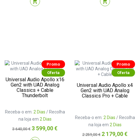
shopping_cart
shopping_cart
Promo
Promo
Oferta
Oferta
Universal Audio Apollo x16
Gen2 with UAD Analog
Universal Audio Apollo x4
Classics + Cable
Gen2 with UAD Analog
Thunderbolt
Classics Pro + Cable
Receba-o em:
2 Dias
/ Recolha
Receba-o em:
2 Dias
/ Recolha
na loja em
2 Dias
na loja em
2 Dias
Preço
Preço
3 599,00 €
3 640,00 €
normal
Preço
Preço
2 179,00 €
2 259,00 €
normal