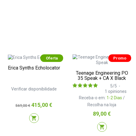
Oferta
Promo
Erica Synths Echolocator
Teenage Engineering PO
35 Speak + CA X Black
5
/
5
-
Verificar disponibilidade
1
opiniones
Receba-o em:
1-2 Dias
/
Preço
Preço
415,00 €
Recolha na loja
569,00 €
normal
Preço
89,00 €
shopping_cart
shopping_cart