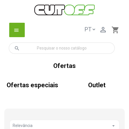

shopping_cart
menu
search
Ofertas
Ofertas especiais
Outlet

Relevância