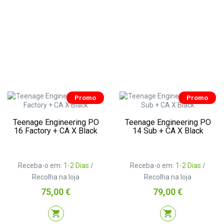
Promo
Promo
Teenage Engineering PO
Teenage Engineering PO
16 Factory + CA X Black
14 Sub + CA X Black
Receba-o em:
1-2 Dias
/
Receba-o em:
1-2 Dias
/
Recolha na loja
Recolha na loja
Preço
Preço
75,00 €
79,00 €
shopping_cart
shopping_cart