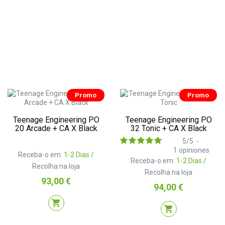
Promo
Promo
Teenage Engineering PO
Teenage Engineering PO
20 Arcade + CA X Black
32 Tonic + CA X Black
5
/
5
-
1
opiniones
Receba-o em:
1-2 Dias
/
Receba-o em:
1-2 Dias
/
Recolha na loja
Recolha na loja
Preço
93,00 €
Preço
94,00 €
shopping_cart
shopping_cart