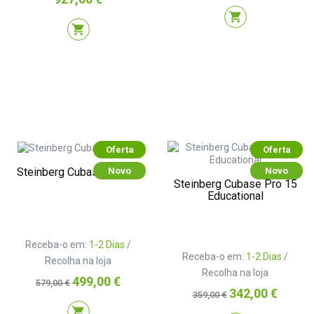
shopping_cart
shopping_cart
Oferta
Oferta
Novo
Novo
Steinberg Cubase Pro 15
Steinberg Cubase Pro 15
Educational
Receba-o em:
1-2 Dias
/
Receba-o em:
1-2 Dias
/
Recolha na loja
Recolha na loja
Preço
Preço
499,00 €
579,00 €
Preço
Preço
342,00 €
normal
359,00 €
normal
shopping_cart