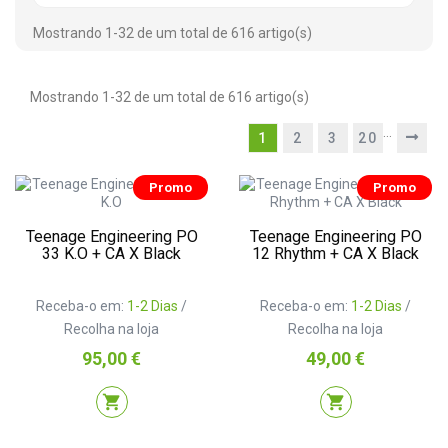
Mostrando 1-32 de um total de 616 artigo(s)
Mostrando 1-32 de um total de 616 artigo(s)
…
1
2
3
20
Promo
Promo
Teenage Engineering PO
Teenage Engineering PO
33 K.O + CA X Black
12 Rhythm + CA X Black
Receba-o em:
1-2 Dias
/
Receba-o em:
1-2 Dias
/
Recolha na loja
Recolha na loja
Preço
Preço
95,00 €
49,00 €
shopping_cart
shopping_cart