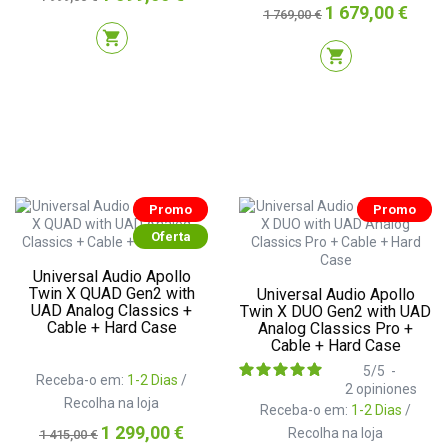
normal
Preço
Preço
1 679,00 €
1 769,00 €
normal
shopping_cart
shopping_cart
Promo
Promo
Oferta
Universal Audio Apollo
Twin X QUAD Gen2 with
Universal Audio Apollo
UAD Analog Classics +
Twin X DUO Gen2 with UAD
Cable + Hard Case
Analog Classics Pro +
Cable + Hard Case
5
/
5
-
Receba-o em:
1-2 Dias
/
2
opiniones
Recolha na loja
Receba-o em:
1-2 Dias
/
Preço
Preço
1 299,00 €
Recolha na loja
1 415,00 €
normal