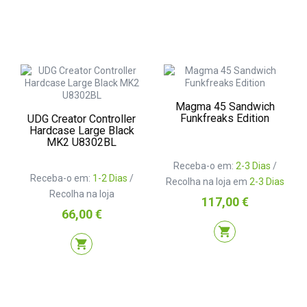
Magma 45 Sandwich
Funkfreaks Edition
UDG Creator Controller
Hardcase Large Black
MK2 U8302BL
Receba-o em:
2-3 Dias
/
Receba-o em:
1-2 Dias
/
Recolha na loja em
2-3 Dias
Recolha na loja
Preço
117,00 €
Preço
66,00 €
shopping_cart
shopping_cart