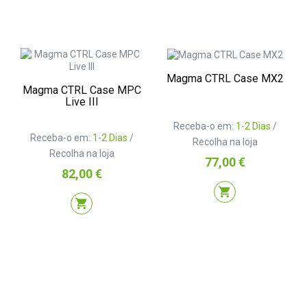
Magma CTRL Case MX2
Magma CTRL Case MPC
Live III
Receba-o em:
1-2 Dias
/
Receba-o em:
1-2 Dias
/
Recolha na loja
Recolha na loja
Preço
77,00 €
Preço
82,00 €
shopping_cart
shopping_cart