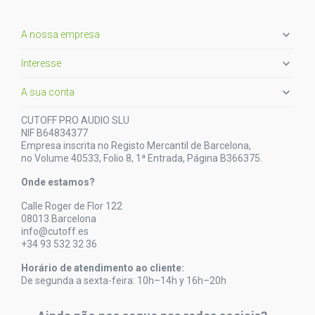

A nossa empresa

Interesse

A sua conta
CUTOFF PRO AUDIO SLU
NIF B64834377
Empresa inscrita no Registo Mercantil de Barcelona,
no Volume 40533, Folio 8, 1ª Entrada, Página B366375.
Onde estamos?
Calle Roger de Flor 122
08013 Barcelona
info@cutoff.es
+34 93 532 32 36
Horário de atendimento ao cliente:
De segunda a sexta-feira: 10h–14h y 16h–20h