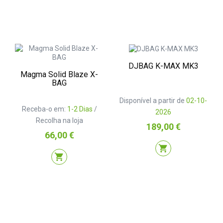
DJBAG K-MAX MK3
Magma Solid Blaze X-
BAG
Disponível a partir de
02-10-
Receba-o em:
1-2 Dias
/
2026
Recolha na loja
Preço
189,00 €
Preço
66,00 €
shopping_cart
shopping_cart