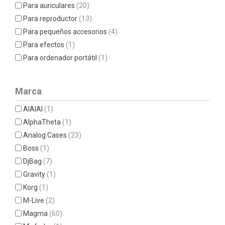
Para auriculares
(20)
Para reproductor
(13)
Para pequeños accesorios
(4)
Para efectos
(1)
Para ordenador portátil
(1)
Marca
AIAIAI
(1)
AlphaTheta
(1)
Analog Cases
(23)
Boss
(1)
DjBag
(7)
Gravity
(1)
Korg
(1)
M-Live
(2)
Magma
(60)