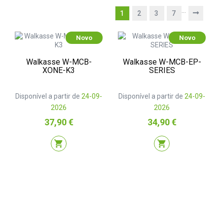
…
1
2
3
7
Novo
Novo
Walkasse W-MCB-
Walkasse W-MCB-EP-
XONE-K3
SERIES
Disponível a partir de
24-09-
Disponível a partir de
24-09-
2026
2026
Preço
Preço
37,90 €
34,90 €
shopping_cart
shopping_cart