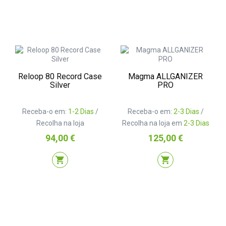
Reloop 80 Record Case
Magma ALLGANIZER
Silver
PRO
Receba-o em:
1-2 Dias
/
Receba-o em:
2-3 Dias
/
Recolha na loja
Recolha na loja em
2-3 Dias
Preço
Preço
94,00 €
125,00 €
shopping_cart
shopping_cart