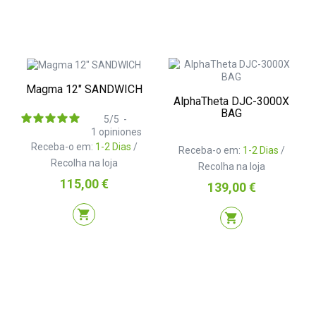
Magma 12" SANDWICH
AlphaTheta DJC-3000X
BAG
5
/
5
-
1
opiniones
Receba-o em:
1-2 Dias
/
Receba-o em:
1-2 Dias
/
Recolha na loja
Recolha na loja
Preço
115,00 €
Preço
139,00 €
shopping_cart
shopping_cart