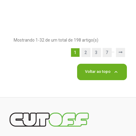
Mostrando 1-32 de um total de 198 artigo(s)
…
1
2
3
7

Voltar ao topo