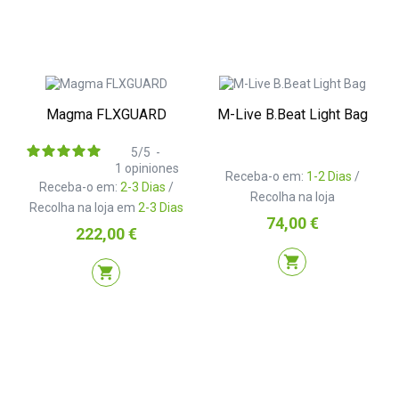
Magma FLXGUARD
M-Live B.Beat Light Bag
5
/
5
-
1
opiniones
Receba-o em:
1-2 Dias
/
Receba-o em:
2-3 Dias
/
Recolha na loja
Recolha na loja em
2-3 Dias
Preço
74,00 €
Preço
222,00 €
shopping_cart
shopping_cart