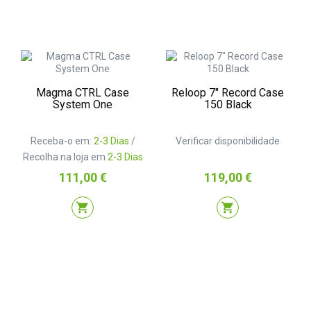
Magma CTRL Case
Reloop 7″ Record Case
System One
150 Black
Receba-o em:
2-3 Dias
/
Verificar disponibilidade
Recolha na loja em
2-3 Dias
Preço
Preço
111,00 €
119,00 €
shopping_cart
shopping_cart