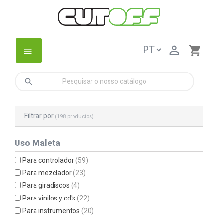

shopping_cart
menu
search
Filtrar por
(198 productos)
Uso Maleta
Para controlador
(59)
Para mezclador
(23)
Para giradiscos
(4)
Para vinilos y cd's
(22)
Para instrumentos
(20)