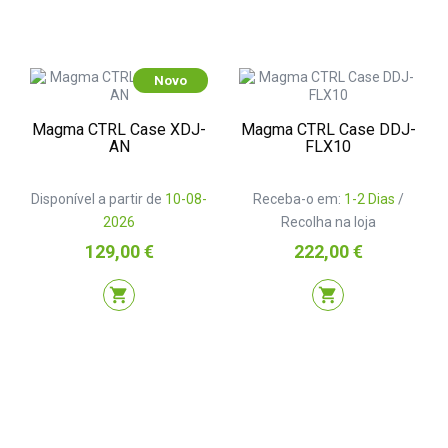
Novo
Magma CTRL Case XDJ-
Magma CTRL Case DDJ-
AN
FLX10
Disponível a partir de
10-08-
Receba-o em:
1-2 Dias
/
2026
Recolha na loja
Preço
Preço
129,00 €
222,00 €
shopping_cart
shopping_cart