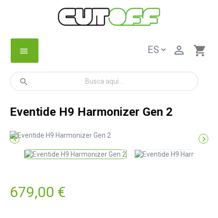

shopping_cart
menu
search
Eventide H9 Harmonizer Gen 2


679,00 €