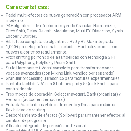
Características:
Pedal multi-efectos de nueva generación con procesador ARM
moderno.
74+ algoritmos de efectos incluyendo Granular, Harmonizer,
Pitch Shift, Delay, Reverb, Modulation, Multi FX, Distortion, Synth,
Looper y Utilities.
Biblioteca completa de algoritmos H90 y H9 Max integrada.
1,000+ presets profesionales incluidos + actualizaciones con
nuevos algoritmos regularmente.
Pitch shifting polifónico de alta fidelidad con tecnología SIFT
para Polyphony, Polyflex y Prism Shift.
Suite Harmonizer+ Vocal completa para transformaciones
vocales avanzadas (con Mixing Link, vendido por separado).
Granular processing ultrasónico para texturas experimentales.
Pantalla táctil de 2,5" con 8 botones pad y 5 Quick Knobs para
control directo.
Tres modos de operación: Select (navegar), Bank (organizar) y
Perform (actuar en tiempo real).
Entrada/salida de nivel de instrumento y línea para máxima
flexibilidad de routing.
Desbordamiento de efectos (Spillover) para mantener efectos al
cambiar de programa.
Afinador integrado de precisión profesional.
Conectividad USB-C para firmware updates y transferencia de