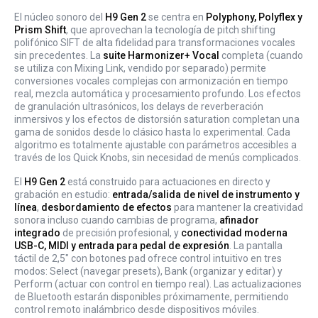
El núcleo sonoro del
H9 Gen 2
se centra en
Polyphony, Polyflex y
Prism Shift
, que aprovechan la tecnología de pitch shifting
polifónico SIFT de alta fidelidad para transformaciones vocales
sin precedentes. La
suite Harmonizer+ Vocal
completa (cuando
se utiliza con Mixing Link, vendido por separado) permite
conversiones vocales complejas con armonización en tiempo
real, mezcla automática y procesamiento profundo. Los efectos
de granulación ultrasónicos, los delays de reverberación
inmersivos y los efectos de distorsión saturation completan una
gama de sonidos desde lo clásico hasta lo experimental. Cada
algoritmo es totalmente ajustable con parámetros accesibles a
través de los Quick Knobs, sin necesidad de menús complicados.
El
H9 Gen 2
está construido para actuaciones en directo y
grabación en estudio:
entrada/salida de nivel de instrumento y
línea
,
desbordamiento de efectos
para mantener la creatividad
sonora incluso cuando cambias de programa,
afinador
integrado
de precisión profesional, y
conectividad moderna
USB-C, MIDI y entrada para pedal de expresión
. La pantalla
táctil de 2,5" con botones pad ofrece control intuitivo en tres
modos: Select (navegar presets), Bank (organizar y editar) y
Perform (actuar con control en tiempo real). Las actualizaciones
de Bluetooth estarán disponibles próximamente, permitiendo
control remoto inalámbrico desde dispositivos móviles.