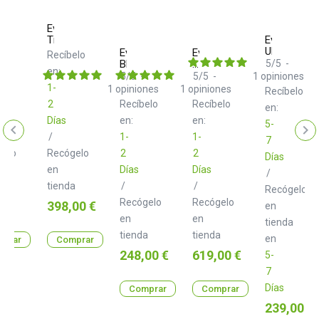
m
Eventide
TimeFactor
Eventide
R0015FLM
UltraTap
Eventide
Eventide
elo
Recíbelo
Blackhole
H9
5
/
5
-
en:
MAX
5
/
5
-
5
/
5
-
1
opiniones
Dark
1-
1
opiniones
1
opiniones
Recíbelo
LTD
2
Recíbelo
Recíbelo
en:
Días
en:
en:
5-
/
1-
1-
7
gelo
Recógelo
2
2
Días
en
Días
Días
/
a
tienda
/
/
Recógelo
Recógelo
Recógelo
o
Precio
 €
398,00 €
en
en
en
tienda
tienda
tienda
en
prar
Comprar
Precio
Precio
248,00 €
619,00 €
5-
7
Días
Comprar
Comprar
Precio
239,00 €