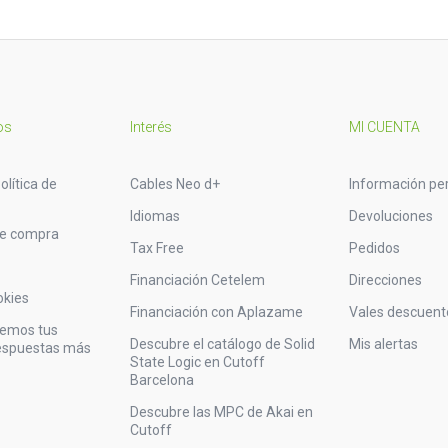
os
Interés
MI CUENTA
olítica de
Cables Neo d+
Información pe
Idiomas
Devoluciones
de compra
Tax Free
Pedidos
Financiación Cetelem
Direcciones
okies
Financiación con Aplazame
Vales descuent
vemos tus
Descubre el catálogo de Solid
Mis alertas
respuestas más
State Logic en Cutoff
Barcelona
Descubre las MPC de Akai en
Cutoff