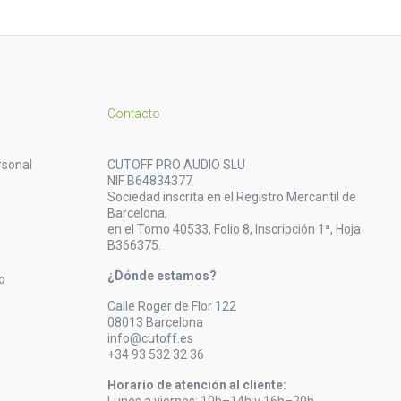
Contacto
rsonal
CUTOFF PRO AUDIO SLU
NIF B64834377
Sociedad inscrita en el Registro Mercantil de
Barcelona,
en el Tomo 40533, Folio 8, Inscripción 1ª, Hoja
B366375.
¿Dónde estamos?
o
Calle Roger de Flor 122
08013 Barcelona
info@cutoff.es
+34 93 532 32 36
Horario de atención al cliente: