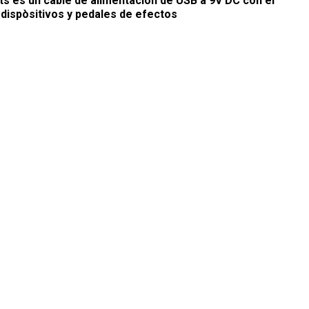
ts
es un cable de alimentación de USB a 9V DC con el
 dispòsitivos y pedales de efectos