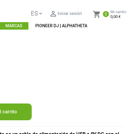

Mi carrito
shopping_cart
Iniciar sesión
0
0,00 €
MARCAS
PIONEER DJ | ALPHATHETA
l carrito