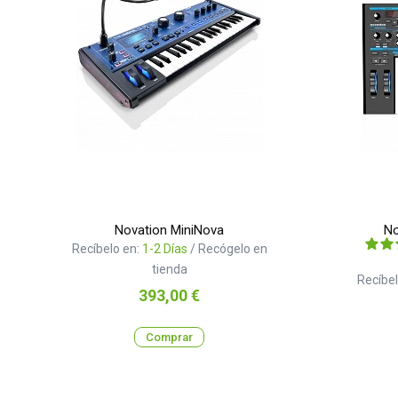
Novation MiniNova
No
Recíbelo en:
1-2 Días
/ Recógelo en
tienda
Recíbel
Precio
393,00 €
Comprar