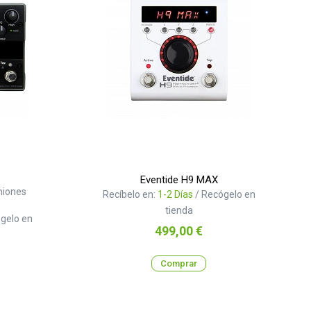
Eventide H9 MAX
niones
Recíbelo en:
1-2 Días
/ Recógelo en
tienda
gelo en
Precio
499,00 €
Comprar