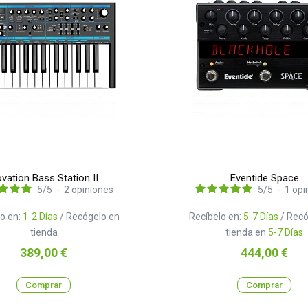
vation Bass Station II
Eventide Space
5
/
5
-
2
opiniones
5
/
5
-
1
opi
o en:
1-2 Días
/ Recógelo en
Recíbelo en:
5-7 Días
/ Recó
tienda
tienda en
5-7 Días
Precio
Precio
389,00 €
444,00 €
Comprar
Comprar