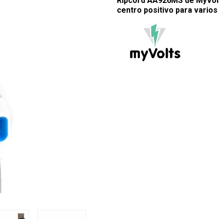
Ripcord AA926MS de
MyVol
centro positivo para varios