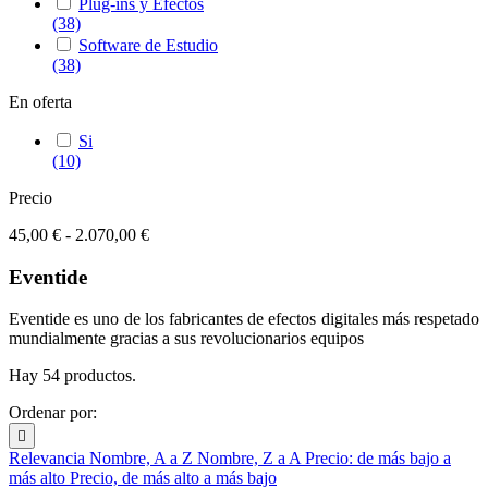
Plug-ins y Efectos
(38)
Software de Estudio
(38)
En oferta
Si
(10)
Precio
45,00 € - 2.070,00 €
Eventide
Eventide es uno de los fabricantes de efectos digitales más respetado
mundialmente gracias a sus revolucionarios equipos
Hay 54 productos.
Ordenar por:

Relevancia
Nombre, A a Z
Nombre, Z a A
Precio: de más bajo a
más alto
Precio, de más alto a más bajo