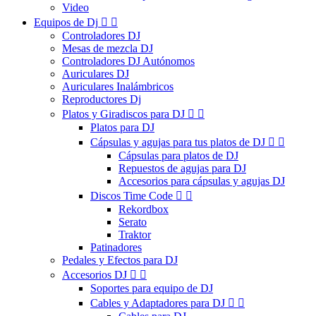
Video
Equipos de Dj


Controladores DJ
Mesas de mezcla DJ
Controladores DJ Autónomos
Auriculares DJ
Auriculares Inalámbricos
Reproductores Dj
Platos y Giradiscos para DJ


Platos para DJ
Cápsulas y agujas para tus platos de DJ


Cápsulas para platos de DJ
Repuestos de agujas para DJ
Accesorios para cápsulas y agujas DJ
Discos Time Code


Rekordbox
Serato
Traktor
Patinadores
Pedales y Efectos para DJ
Accesorios DJ


Soportes para equipo de DJ
Cables y Adaptadores para DJ

