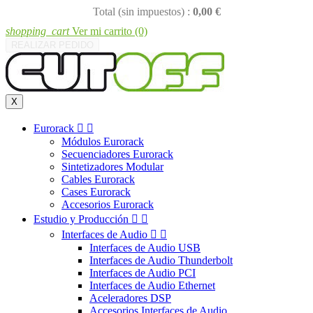
Total (sin impuestos) :
0,00 €
shopping_cart
Ver mi carrito
(0)
REALIZAR PEDIDO
X
Eurorack


Módulos Eurorack
Secuenciadores Eurorack
Sintetizadores Modular
Cables Eurorack
Cases Eurorack
Accesorios Eurorack
Estudio y Producción


Interfaces de Audio


Interfaces de Audio USB
Interfaces de Audio Thunderbolt
Interfaces de Audio PCI
Interfaces de Audio Ethernet
Aceleradores DSP
Accesorios Interfaces de Audio