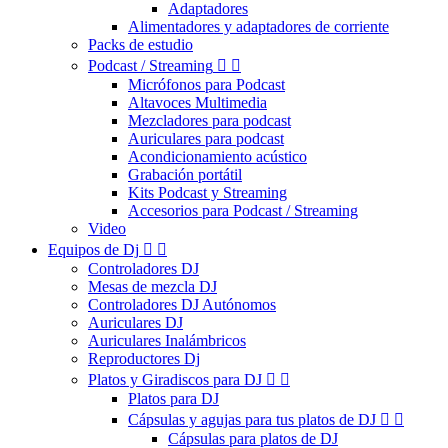
Adaptadores
Alimentadores y adaptadores de corriente
Packs de estudio
Podcast / Streaming


Micrófonos para Podcast
Altavoces Multimedia
Mezcladores para podcast
Auriculares para podcast
Acondicionamiento acústico
Grabación portátil
Kits Podcast y Streaming
Accesorios para Podcast / Streaming
Video
Equipos de Dj


Controladores DJ
Mesas de mezcla DJ
Controladores DJ Autónomos
Auriculares DJ
Auriculares Inalámbricos
Reproductores Dj
Platos y Giradiscos para DJ


Platos para DJ
Cápsulas y agujas para tus platos de DJ


Cápsulas para platos de DJ