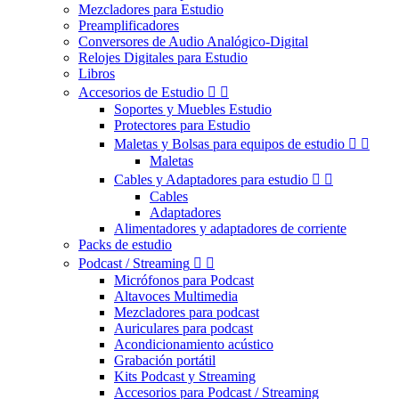
Mezcladores para Estudio
Preamplificadores
Conversores de Audio Analógico-Digital
Relojes Digitales para Estudio
Libros
Accesorios de Estudio


Soportes y Muebles Estudio
Protectores para Estudio
Maletas y Bolsas para equipos de estudio


Maletas
Cables y Adaptadores para estudio


Cables
Adaptadores
Alimentadores y adaptadores de corriente
Packs de estudio
Podcast / Streaming


Micrófonos para Podcast
Altavoces Multimedia
Mezcladores para podcast
Auriculares para podcast
Acondicionamiento acústico
Grabación portátil
Kits Podcast y Streaming
Accesorios para Podcast / Streaming