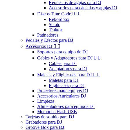
Repuestos de agujas para DJ
Accesorios para cápsulas y agujas DJ
Discos Time Code


Rekordbox
Serato
Traktor
Patinadores
Pedales y Efectos para DJ
Accesorios DJ


Soportes para equipo de DJ
Cables y Adaptadores para DJ


Cables para DJ
Adaptadores para DJ
Maletas y Flightcases para DJ


Maletas para DJ
Flightcases para DJ
Protectores para equipos DJ
Accesorios Auriculares DJ
Limpieza
Alimentadores para equipos DJ
Memorias Flash USB
Tarjetas de sonido para DJ
Grabadores para DJ
Groove-Box para DJ