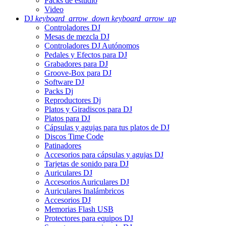
Packs de estudio
Video
DJ
keyboard_arrow_down
keyboard_arrow_up
Controladores DJ
Mesas de mezcla DJ
Controladores DJ Autónomos
Pedales y Efectos para DJ
Grabadores para DJ
Groove-Box para DJ
Software DJ
Packs Dj
Reproductores Dj
Platos y Giradiscos para DJ
Platos para DJ
Cápsulas y agujas para tus platos de DJ
Discos Time Code
Patinadores
Accesorios para cápsulas y agujas DJ
Tarjetas de sonido para DJ
Auriculares DJ
Accesorios Auriculares DJ
Auriculares Inalámbricos
Accesorios DJ
Memorias Flash USB
Protectores para equipos DJ