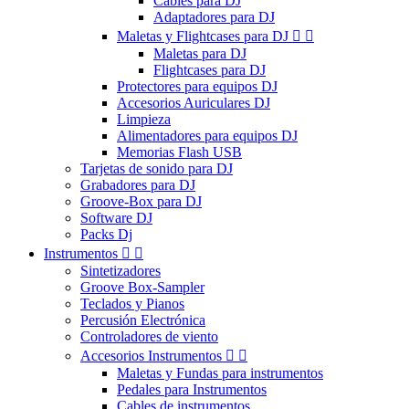
Cables para DJ
Adaptadores para DJ
Maletas y Flightcases para DJ


Maletas para DJ
Flightcases para DJ
Protectores para equipos DJ
Accesorios Auriculares DJ
Limpieza
Alimentadores para equipos DJ
Memorias Flash USB
Tarjetas de sonido para DJ
Grabadores para DJ
Groove-Box para DJ
Software DJ
Packs Dj
Instrumentos


Sintetizadores
Groove Box-Sampler
Teclados y Pianos
Percusión Electrónica
Controladores de viento
Accesorios Instrumentos


Maletas y Fundas para instrumentos
Pedales para Instrumentos
Cables de instrumentos