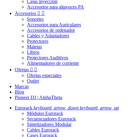
Cajas inyección
Accesorios para altavoces PA
Accesorios


Soportes
Accesorios para Auriculares
Accesorios de ordenador
Cables y Adaptadores
Protectores
Maletas
Libros
Protectores Auditivos
Alimentadores de corriente
Ofertas


Ofertas especiales
Outlet
Marcas
Blog
Pioneer DJ | AlphaTheta
Eurorack
keyboard_arrow_down
keyboard_arrow_up
Módulos Eurorack
Secuenciadores Eurorack
Sintetizadores Modular
Cables Eurorack
Cases Eurorack