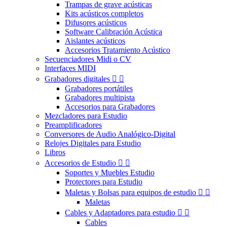
Trampas de grave acústicas
Kits acústicos completos
Difusores acústicos
Software Calibración Acústica
Aislantes acústicos
Accesorios Tratamiento Acústico
Secuenciadores Midi o CV
Interfaces MIDI
Grabadores digitales


Grabadores portátiles
Grabadores multipista
Accesorios para Grabadores
Mezcladores para Estudio
Preamplificadores
Conversores de Audio Analógico-Digital
Relojes Digitales para Estudio
Libros
Accesorios de Estudio


Soportes y Muebles Estudio
Protectores para Estudio
Maletas y Bolsas para equipos de estudio


Maletas
Cables y Adaptadores para estudio


Cables