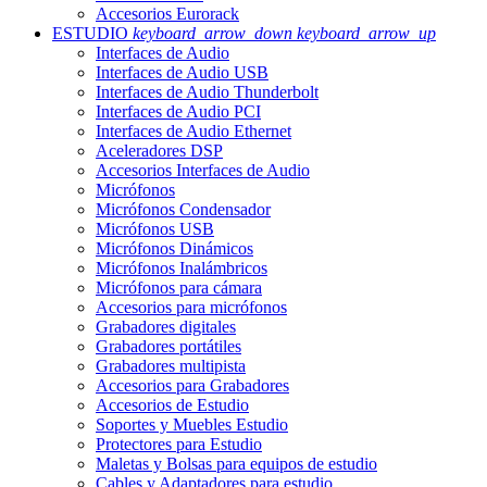
Accesorios Eurorack
ESTUDIO
keyboard_arrow_down
keyboard_arrow_up
Interfaces de Audio
Interfaces de Audio USB
Interfaces de Audio Thunderbolt
Interfaces de Audio PCI
Interfaces de Audio Ethernet
Aceleradores DSP
Accesorios Interfaces de Audio
Micrófonos
Micrófonos Condensador
Micrófonos USB
Micrófonos Dinámicos
Micrófonos Inalámbricos
Micrófonos para cámara
Accesorios para micrófonos
Grabadores digitales
Grabadores portátiles
Grabadores multipista
Accesorios para Grabadores
Accesorios de Estudio
Soportes y Muebles Estudio
Protectores para Estudio
Maletas y Bolsas para equipos de estudio
Cables y Adaptadores para estudio