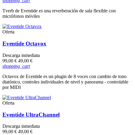
base
shopping_cart
Tverb de Eventide es una reverberación de sala flexible con
micrófonos móviles
Oferta
Eventide Octavox
Descarga inmediata
Precio
Precio
99,00 €
49,00 €
base
shopping_cart
Octavox de Ecentide es un plugin de 8 voces con cambio de tono
diatónico, controles individuales de nivel y panorama - controlable
por MIDI
Oferta
Eventide UltraChannel
Descarga inmediata
Precio
Precio
99,00 €
49,00 €