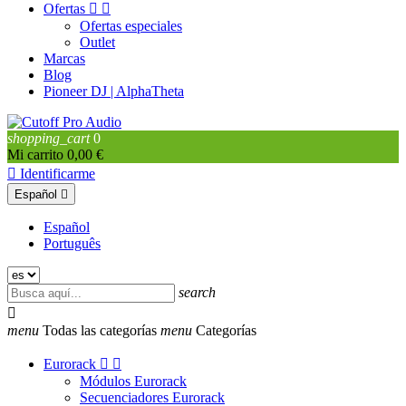
Ofertas


Ofertas especiales
Outlet
Marcas
Blog
Pioneer DJ | AlphaTheta
shopping_cart
0
Mi carrito
0,00 €

Identificarme
Español

Español
Português
search

menu
Todas las categorías
menu
Categorías
Eurorack


Módulos Eurorack
Secuenciadores Eurorack