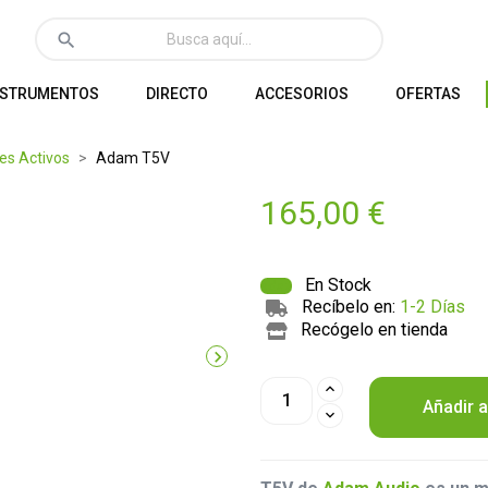
search
NSTRUMENTOS
DIRECTO
ACCESORIOS
OFERTAS
es Activos
Adam T5V
165,00 €
En Stock
Recíbelo en:
1-2 Días
Recógelo en tienda

Añadir a