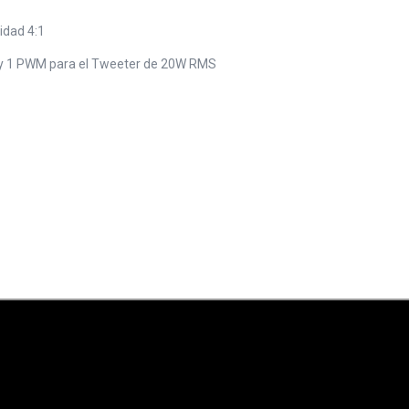
idad 4:1
S y 1 PWM para el Tweeter de 20W RMS