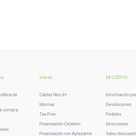
os
Interés
MI CUENTA
olítica de
Cables Neo d+
Información pe
Idiomas
Devoluciones
de compra
Tax Free
Pedidos
Financiación Cetelem
Direcciones
okies
Financiación con Aplazame
Vales descuent