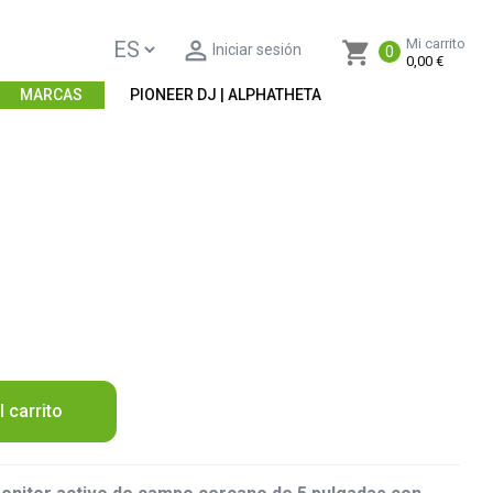

Mi carrito
shopping_cart
Iniciar sesión
0
0,00 €
MARCAS
PIONEER DJ | ALPHATHETA
l carrito