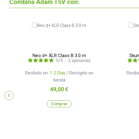
Combina Adam T5V con:
Neo d+ XLR Class B 3.0 m
Skum
5
/
5
-
2
opiniones
Recíbelo en:
1-2 Días
/ Recógelo en
Recíbe
tienda
Precio
49,00 €
Comprar