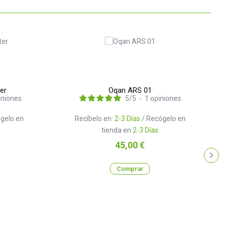
er
Oqan ARS 01
iniones
5
/
5
-
1
opiniones
gelo en
Recíbelo en:
2-3 Días
/ Recógelo en
tienda en
2-3 Días
Precio
45,00 €
Comprar