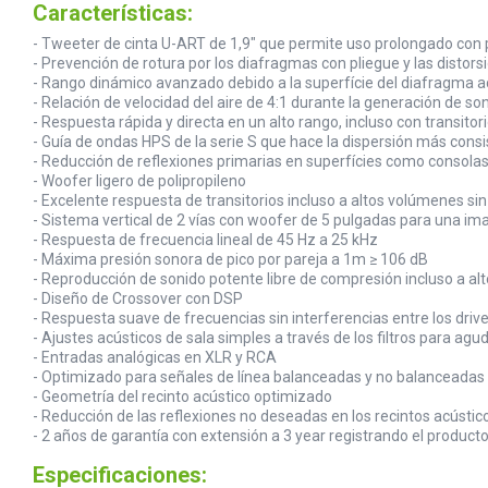
Características:
- Tweeter de cinta U-ART de 1,9" que permite uso prolongado con p
- Prevención de rotura por los diafragmas con pliegue y las disto
- Rango dinámico avanzado debido a la superfície del diafragma a
- Relación de velocidad del aire de 4:1 durante la generación de 
- Respuesta rápida y directa en un alto rango, incluso con transito
- Guía de ondas HPS de la serie S que hace la dispersión más con
- Reducción de reflexiones primarias en superfícies como consola
- Woofer ligero de polipropileno
- Excelente respuesta de transitorios incluso a altos volúmenes si
- Sistema vertical de 2 vías con woofer de 5 pulgadas para una i
- Respuesta de frecuencia lineal de 45 Hz a 25 kHz
- Máxima presión sonora de pico por pareja a 1m ≥ 106 dB
- Reproducción de sonido potente libre de compresión incluso a al
- Diseño de Crossover con DSP
- Respuesta suave de frecuencias sin interferencias entre los drive
- Ajustes acústicos de sala simples a través de los filtros para ag
- Entradas analógicas en XLR y RCA
- Optimizado para señales de línea balanceadas y no balanceadas
- Geometría del recinto acústico optimizado
- Reducción de las reflexiones no deseadas en los recintos acústic
- 2 años de garantía con extensión a 3 year registrando el produc
Especificaciones: