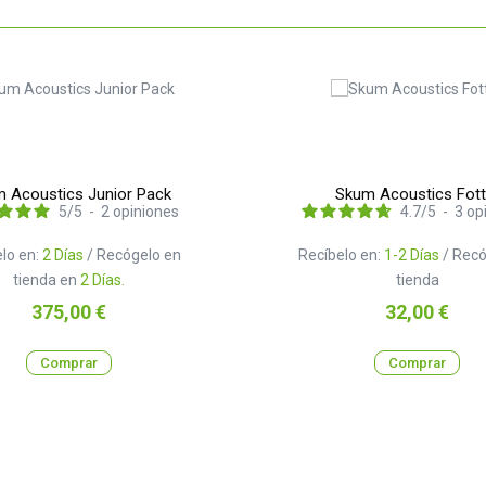
 Acoustics Junior Pack
Skum Acoustics Fott
5
/
5
-
2
opiniones
4.7
/
5
-
3
op
lo en:
2 Días
/ Recógelo en
Recíbelo en:
1-2 Días
/ Recó
tienda en
2 Días.
tienda
Precio
Precio
375,00 €
32,00 €
Comprar
Comprar