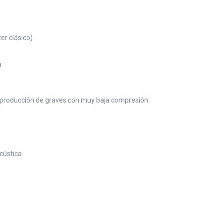
er clásico)
a
 reproducción de graves con muy baja compresión
acústica