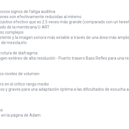
ocos signos de fatiga auditiva
rsiones son efectivamente reducidas al mínimo
cústico efectivo que es 2.5 veces más grande (comparado con un tweet
sonido de la membrana U-ART
rios complejos
sistente y la imagen sonora más estable a través de una área más ampli
s de mezcla,etc
n rotura de diafragma
magen estéreo de alta resolución - Puerto trasero Bass Reflex para una
tos niveles de volumen
rs en el crítico rango medio
udos y graves para una adaptación óptima a las dificultados de escucha 
os
to en la página de Adam