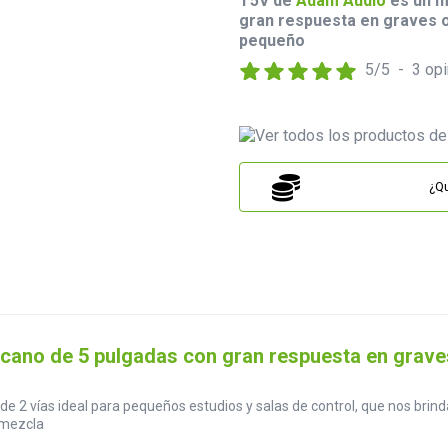
T5V de
Adam Audio
es un m
gran respuesta en graves o
pequeño
5
/
5
-
3
opi
¿Qu
ano de 5 pulgadas con gran respuesta en graves
2 vías ideal para pequeños estudios y salas de control, que nos brinda
 mezcla