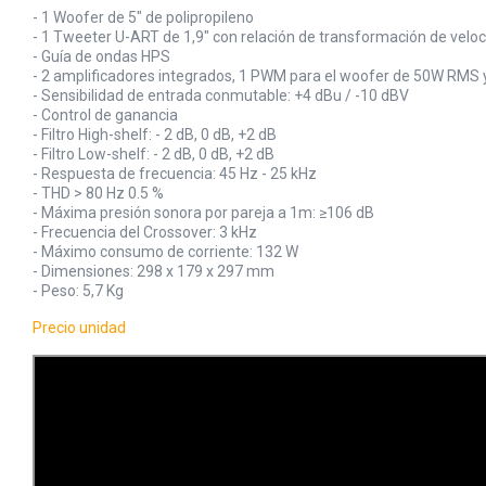
- 1 Woofer de 5" de polipropileno
- 1 Tweeter U-ART de 1,9" con relación de transformación de veloc
- Guía de ondas HPS
- 2 amplificadores integrados, 1 PWM para el woofer de 50W RM
- Sensibilidad de entrada conmutable: +4 dBu / -10 dBV
- Control de ganancia
- Filtro High-shelf: - 2 dB, 0 dB, +2 dB
- Filtro Low-shelf: - 2 dB, 0 dB, +2 dB
- Respuesta de frecuencia: 45 Hz - 25 kHz
- THD > 80 Hz 0.5 %
- Máxima presión sonora por pareja a 1m: ≥106 dB
- Frecuencia del Crossover: 3 kHz
- Máximo consumo de corriente: 132 W
- Dimensiones: 298 x 179 x 297 mm
- Peso: 5,7 Kg
Precio unidad