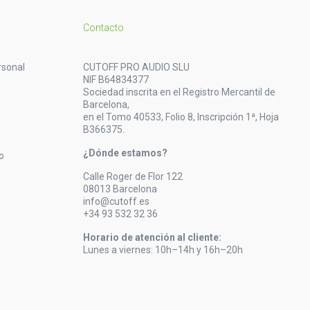
Contacto
rsonal
CUTOFF PRO AUDIO SLU
NIF B64834377
Sociedad inscrita en el Registro Mercantil de
Barcelona,
en el Tomo 40533, Folio 8, Inscripción 1ª, Hoja
B366375.
¿Dónde estamos?
o
Calle Roger de Flor 122
08013 Barcelona
info@cutoff.es
+34 93 532 32 36
Horario de atención al cliente:
Lunes a viernes: 10h–14h y 16h–20h