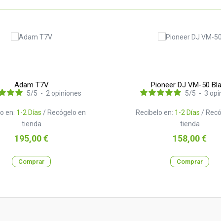
Adam T7V
Pioneer DJ VM-50 Bl
5
/
5
-
2
opiniones
5
/
5
-
3
opi
o en:
1-2 Días
/ Recógelo en
Recíbelo en:
1-2 Días
/ Recó
tienda
tienda
Precio
Precio
195,00 €
158,00 €
Comprar
Comprar