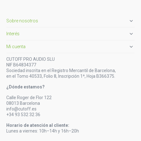

Sobre nosotros

Interés

Mi cuenta
CUTOFF PRO AUDIO SLU
NIF B64834377
Sociedad inscrita en el Registro Mercantil de Barcelona,
en el Tomo 40533, Folio 8, Inscripción 1ª, Hoja B366375.
¿Dónde estamos?
Calle Roger de Flor 122
08013 Barcelona
info@cutoff.es
+34 93 532 32 36
Horario de atención al cliente:
Lunes a viernes: 10h–14h y 16h–20h