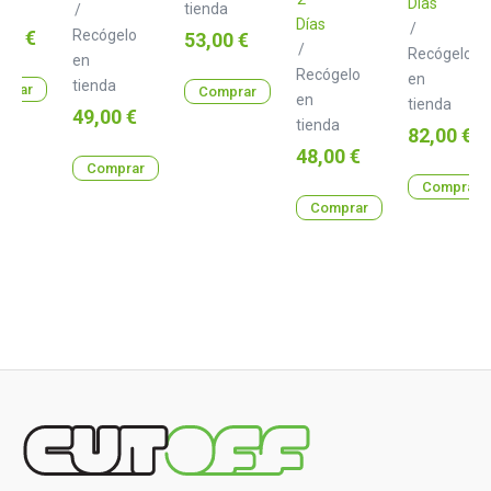
Días
estudio
a
tienda
/
Días
/
o
00 €
Recógelo
Precio
53,00 €
/
Recógelo
en
Recógelo
en
tienda
prar
Comprar
en
tienda
Precio
49,00 €
tienda
Precio
82,00 €
Precio
48,00 €
Comprar
Comprar
Comprar