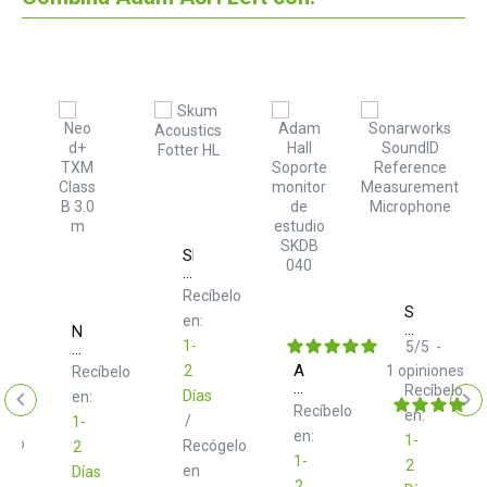
m
Skum
Acoustics
Fotter
elo
Recíbelo
HL
Sonarwork
en:
SoundID
Neo
1-
Reference
5
/
5
-
d+
Measureme
TXM
Adam
2
1
opiniones
Recíbelo
Microphon
Class
Hall
Recíbelo
Días
en:
B
SKDB
Recíbelo
en:
3.0
/
1-
040
m
en:
Soporte
1-
gelo
Recógelo
2
monitor
1-
2
en
Días
de
2