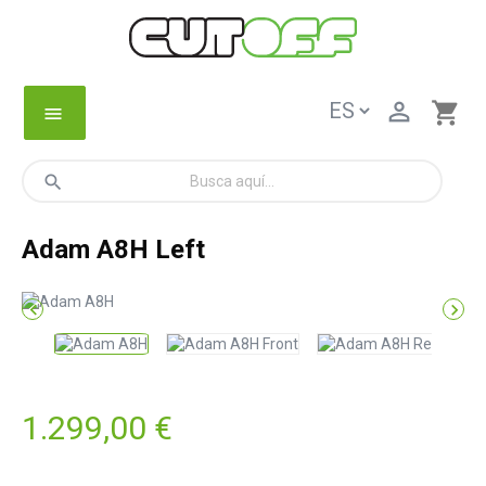

shopping_cart
menu
search
Adam A8H Left


1.299,00 €