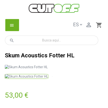

shopping_cart
menu
search
Skum Acoustics Fotter HL
53,00 €