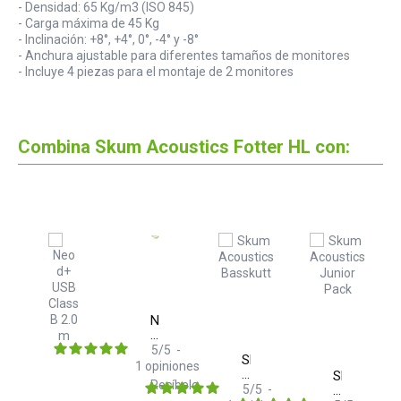
- Densidad: 65 Kg/m3 (ISO 845)
- Carga máxima de 45 Kg
- Inclinación: +8°, +4°, 0°, -4° y -8°
- Anchura ajustable para diferentes tamaños de monitores
- Incluye 4 piezas para el montaje de 2 monitores
Combina Skum Acoustics Fotter HL con:
Neo
d+
TRS
5
/
5
-
Skum
Class
1
opiniones
Acoustics
Skum
B
Recíbelo
Basskutt
ey
5
/
5
-
Acoustics
2.0