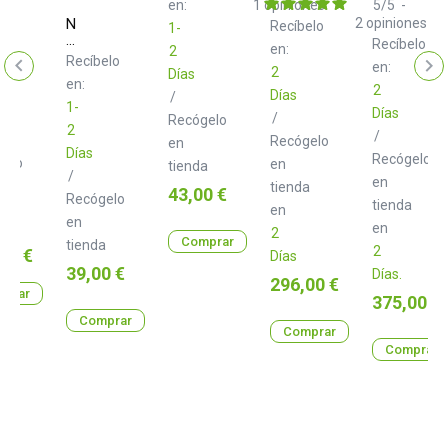
na
Junior
m
en:
1
opiniones
5
/
5
-
on
Pack
Neo
2
opiniones
elo
Recíbelo
1-
d+
Recíbelo
en:
2
USB
Recíbelo
en:
Class
2
Días
en:
B
2
Días
/
2.0
1-
Días
/
m
Recógelo
2
/
Recógelo
en
Días
Recógelo
gelo
en
tienda
/
en
tienda
Precio
43,00 €
Recógelo
tienda
a
en
en
en
2
o
0 €
Comprar
tienda
2
o
00 €
Días
Precio
39,00 €
Días.
Precio
296,00 €
prar
Precio
375,00 €
Comprar
Comprar
Comprar