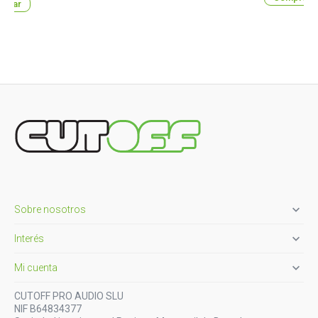
prar

Sobre nosotros

Interés

Mi cuenta
CUTOFF PRO AUDIO SLU
NIF B64834377