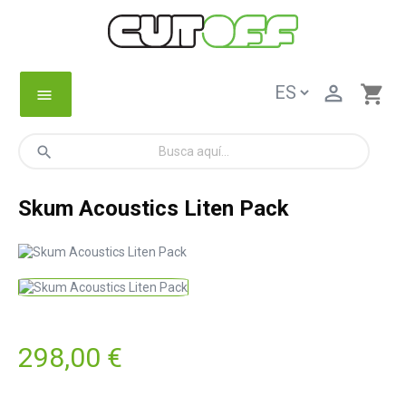

shopping_cart
menu
search
Skum Acoustics Liten Pack
298,00 €