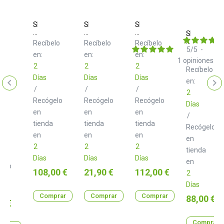
Skum
Skum
Skum
Acoustics
Acoustics
Acoustics
Skum
Jafra
Moln
Vaxel
Acoustics
Recíbelo
Recíbelo
Recíbelo
G
Havsvag
5
/
5
-
en:
en:
en:
BT
1
opiniones
2
2
2
Recíbelo
Días
Días
Días
en:
ate
/
/
/
2
o
elo
Recógelo
Recógelo
Recógelo
e
Días
en
en
en
/
tienda
tienda
tienda
Recógelo
en
en
en
en
2
2
2
ght
tienda
Días
Días
Días
en
03BL
gelo
Precio
Precio
Precio
108,00 €
21,90 €
112,00 €
2
Días
a
Comprar
Comprar
Comprar
Precio
88,00 €
o
0 €
Comprar