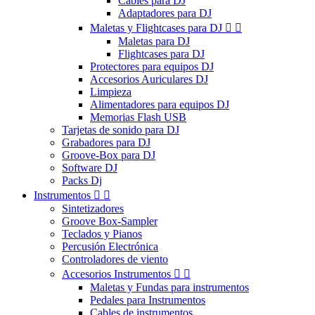
Cables para DJ
Adaptadores para DJ
Maletas y Flightcases para DJ


Maletas para DJ
Flightcases para DJ
Protectores para equipos DJ
Accesorios Auriculares DJ
Limpieza
Alimentadores para equipos DJ
Memorias Flash USB
Tarjetas de sonido para DJ
Grabadores para DJ
Groove-Box para DJ
Software DJ
Packs Dj
Instrumentos


Sintetizadores
Groove Box-Sampler
Teclados y Pianos
Percusión Electrónica
Controladores de viento
Accesorios Instrumentos


Maletas y Fundas para instrumentos
Pedales para Instrumentos
Cables de instrumentos