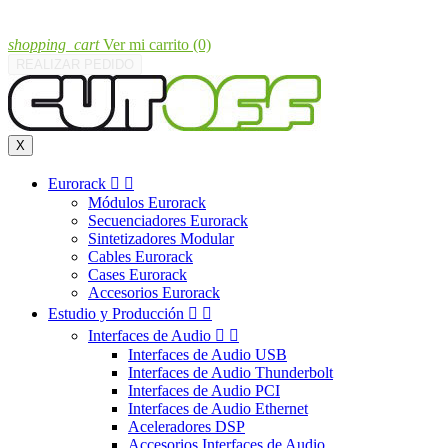
shopping_cart
Ver mi carrito
(0)
REALIZAR PEDIDO
X
Eurorack


Módulos Eurorack
Secuenciadores Eurorack
Sintetizadores Modular
Cables Eurorack
Cases Eurorack
Accesorios Eurorack
Estudio y Producción


Interfaces de Audio


Interfaces de Audio USB
Interfaces de Audio Thunderbolt
Interfaces de Audio PCI
Interfaces de Audio Ethernet
Aceleradores DSP
Accesorios Interfaces de Audio