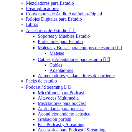
Mezcladores para Estudio
Preamplificadores
Conversores de Audio Analógico-Digital
Relojes Digitales para Estudio
Libros
Accesorios de Estudio


Soportes y Muebles Estudio
Protectores para Estudio
Maletas y Bolsas para equipos de estudio


Maletas
Cables y Adaptadores para estudio


Cables
Adaptadores
Alimentadores y adaptadores de corriente
Packs de estudio
Podcast / Streaming


Micrófonos para Podcast
Altavoces Multimedia
Mezcladores para podcast
Auriculares para podcast
Acondicionamiento acústico
Grabación portátil
Kits Podcast y Streaming
Accesorios para Podcast / Streaming