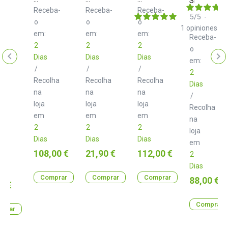
Skum
Jafra
Moln
Vaxel
Acoustics
Receba-
Receba-
Receba-
G
Havsvag
5
/
5
-
o
o
o
BT
1
opiniones
em:
em:
em:
Receba-
2
2
2
o
ate
Dias
Dias
Dias
em:
o
ba-
/
/
/
e
2
Recolha
Recolha
Recolha
Dias
na
na
na
/
loja
loja
loja
Recolha
em
em
em
ght
na
2
2
2
loja
03BL
Dias
Dias
Dias
em
lha
Preço
Preço
Preço
108,00 €
21,90 €
112,00 €
2
Dias
Comprar
Comprar
Comprar
Preço
88,00 €
0 €
Comprar
prar