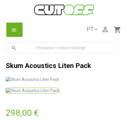

shopping_cart
menu
search
Skum Acoustics Liten Pack
298,00 €