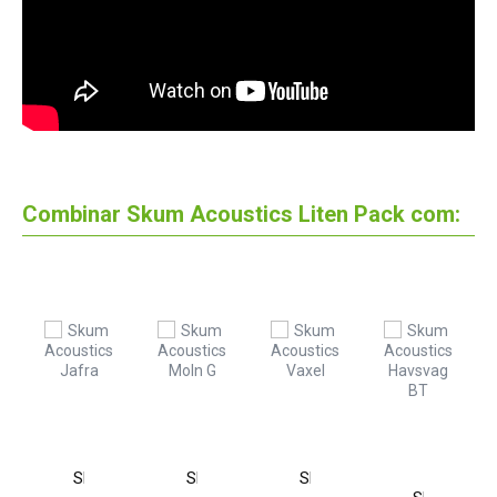
Combinar Skum Acoustics Liten Pack com:
Skum
Skum
Skum
Acoustics
Acoustics
Acoustics