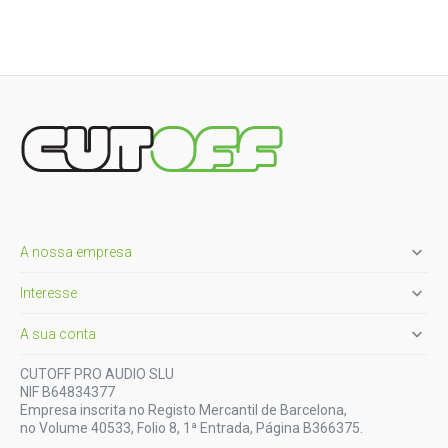

A nossa empresa

Interesse

A sua conta
CUTOFF PRO AUDIO SLU
NIF B64834377
Empresa inscrita no Registo Mercantil de Barcelona,
no Volume 40533, Folio 8, 1ª Entrada, Página B366375.