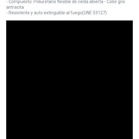
- Compuesto: Poliuretano flexible de celda abierta - Color gris
antracita
- Resistente y auto extinguible al fuego(UNE 53127)