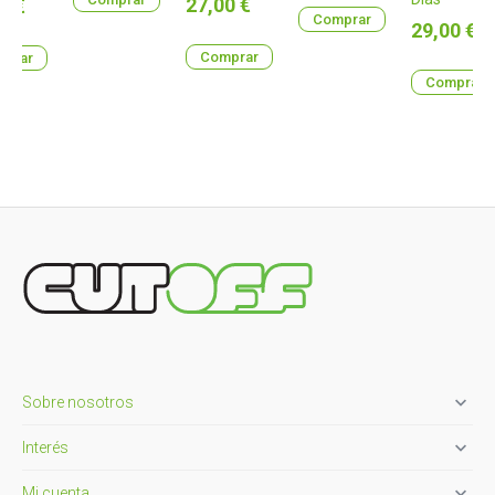
Precio
o
27,00 €
0 €
Comprar
Precio
29,00 €
Comprar
prar
Comprar

Sobre nosotros

Interés

Mi cuenta