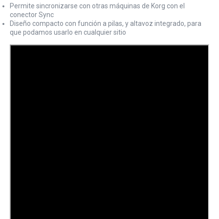
Permite sincronizarse con otras máquinas de Korg con el
conector Sync
Diseño compacto con función a pilas, y altavoz integrado, para
que podamos usarlo en cualquier sitio