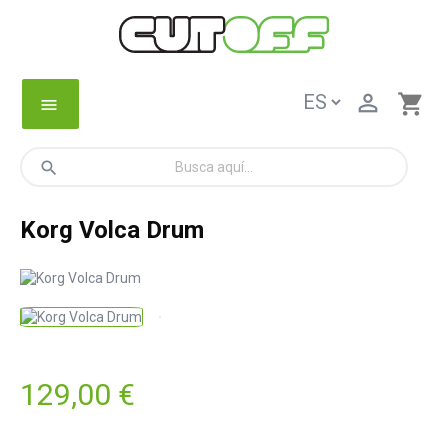

shopping_cart
menu
search
Korg Volca Drum
129,00 €