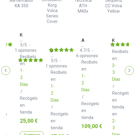
Korg
Alimentador
Audio
Korg
KA
5
/
5
-
Technica
Sequenz
350
ATH
CC
1
opiniones
Decksaver
4.7
/
5
-
Recíbelo
M40x
Volca
Korg
6
opiniones
Recíbelo
en:
Yellow
Volca
5
/
5
-
og
Recíbelo
en:
Series
2-
s
1
opiniones
en:
Cover
1-
E
Recíbelo
3
elo
1-
2
en:
Días
2
Días
a
1-
/
Días
s
/
2
Recógelo
/
Recógelo
Días
en
Recógelo
en
/
tienda
en
tienda
Recógelo
en
gelo
tienda
Precio
25,00 €
en
2-
Precio
109,00 €
tienda
3
a
Días
Comprar