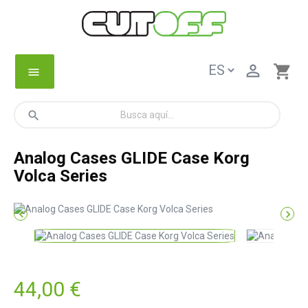

shopping_cart
menu
search
Analog Cases GLIDE Case Korg
Volca Series


44,00 €