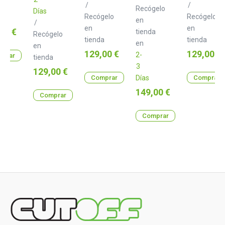
/
/
Recógelo
Días
Recógelo
Recógelo
en
/
en
en
o
00 €
tienda
Recógelo
tienda
tienda
en
en
Precio
Precio
129,00 €
129,00 €
2-
prar
tienda
3
Precio
129,00 €
Comprar
Días
Comprar
Precio
149,00 €
Comprar
Comprar