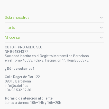

Sobre nosotros

Interés

Mi cuenta
CUTOFF PRO AUDIO SLU
NIF B64834377
Sociedad inscrita en el Registro Mercantil de Barcelona,
en el Tomo 40533, Folio 8, Inscripción 1ª, Hoja B366375.
¿Dónde estamos?
Calle Roger de Flor 122
08013 Barcelona
info@cutoff.es
+34 93 532 32 36
Horario de atención al cliente:
Lunes a viernes: 10h–14h y 16h–20h