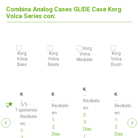
Combina Analog Cases GLIDE Case Korg
Volca Series con:
Korg
Korg
Korg
Volca
Korg
Volca
Volca
Modular
Volca
a
Recíbelo
Bass
Beats
Drum
le
5
/
5
-
Recíbelo
Recíbelo
nible
en:
1
opiniones
en:
en:
2-
Recíbelo
1-
1-
3
en:
2
2
Días
1-
Días
Días
/
2