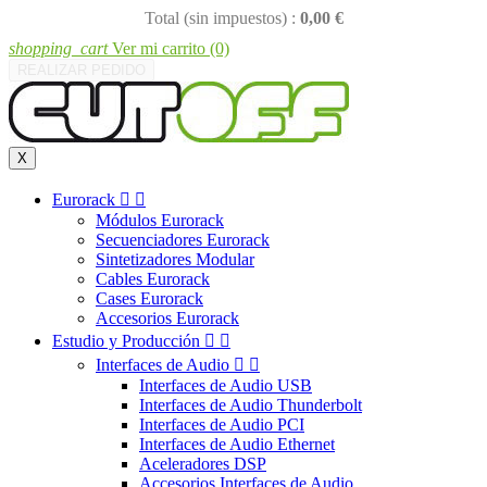
Total (sin impuestos) :
0,00 €
shopping_cart
Ver mi carrito
(0)
REALIZAR PEDIDO
X
Eurorack


Módulos Eurorack
Secuenciadores Eurorack
Sintetizadores Modular
Cables Eurorack
Cases Eurorack
Accesorios Eurorack
Estudio y Producción


Interfaces de Audio


Interfaces de Audio USB
Interfaces de Audio Thunderbolt
Interfaces de Audio PCI
Interfaces de Audio Ethernet
Aceleradores DSP
Accesorios Interfaces de Audio