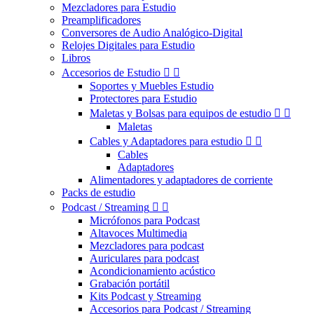
Mezcladores para Estudio
Preamplificadores
Conversores de Audio Analógico-Digital
Relojes Digitales para Estudio
Libros
Accesorios de Estudio


Soportes y Muebles Estudio
Protectores para Estudio
Maletas y Bolsas para equipos de estudio


Maletas
Cables y Adaptadores para estudio


Cables
Adaptadores
Alimentadores y adaptadores de corriente
Packs de estudio
Podcast / Streaming


Micrófonos para Podcast
Altavoces Multimedia
Mezcladores para podcast
Auriculares para podcast
Acondicionamiento acústico
Grabación portátil
Kits Podcast y Streaming
Accesorios para Podcast / Streaming