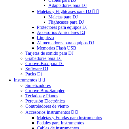
Cables para DJ
Adaptadores para DJ
Maletas y Flightcases para DJ


Maletas para DJ
Flightcases para DJ
Protectores para equipos DJ
Accesorios Auriculares DJ
Limpieza
Alimentadores para equipos DJ
Memorias Flash USB
Tarjetas de sonido para DJ
Grabadores para DJ
Groove-Box para DJ
Software DJ
Packs Dj
Instrumentos


Sintetizadores
Groove Box-Sampler
Teclados y Pianos
Percusión Electrónica
Controladores de viento
Accesorios Instrumentos


Maletas y Fundas para instrumentos
Pedales para Instrumentos
Cables de instrumentos