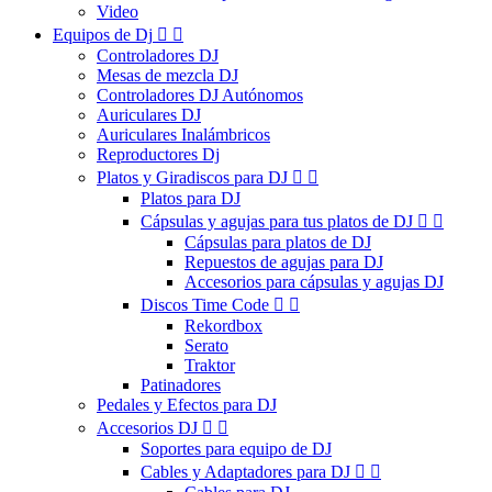
Video
Equipos de Dj


Controladores DJ
Mesas de mezcla DJ
Controladores DJ Autónomos
Auriculares DJ
Auriculares Inalámbricos
Reproductores Dj
Platos y Giradiscos para DJ


Platos para DJ
Cápsulas y agujas para tus platos de DJ


Cápsulas para platos de DJ
Repuestos de agujas para DJ
Accesorios para cápsulas y agujas DJ
Discos Time Code


Rekordbox
Serato
Traktor
Patinadores
Pedales y Efectos para DJ
Accesorios DJ


Soportes para equipo de DJ
Cables y Adaptadores para DJ

