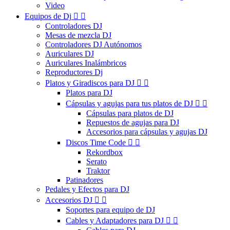
Video
Equipos de Dj


Controladores DJ
Mesas de mezcla DJ
Controladores DJ Autónomos
Auriculares DJ
Auriculares Inalámbricos
Reproductores Dj
Platos y Giradiscos para DJ


Platos para DJ
Cápsulas y agujas para tus platos de DJ


Cápsulas para platos de DJ
Repuestos de agujas para DJ
Accesorios para cápsulas y agujas DJ
Discos Time Code


Rekordbox
Serato
Traktor
Patinadores
Pedales y Efectos para DJ
Accesorios DJ


Soportes para equipo de DJ
Cables y Adaptadores para DJ

