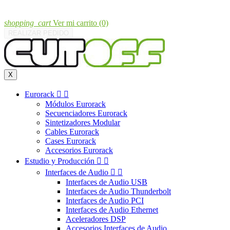
shopping_cart
Ver mi carrito
(0)
REALIZAR PEDIDO
X
Eurorack


Módulos Eurorack
Secuenciadores Eurorack
Sintetizadores Modular
Cables Eurorack
Cases Eurorack
Accesorios Eurorack
Estudio y Producción


Interfaces de Audio


Interfaces de Audio USB
Interfaces de Audio Thunderbolt
Interfaces de Audio PCI
Interfaces de Audio Ethernet
Aceleradores DSP
Accesorios Interfaces de Audio