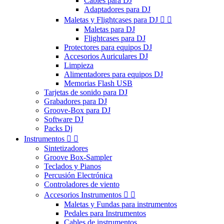
Cables para DJ
Adaptadores para DJ
Maletas y Flightcases para DJ


Maletas para DJ
Flightcases para DJ
Protectores para equipos DJ
Accesorios Auriculares DJ
Limpieza
Alimentadores para equipos DJ
Memorias Flash USB
Tarjetas de sonido para DJ
Grabadores para DJ
Groove-Box para DJ
Software DJ
Packs Dj
Instrumentos


Sintetizadores
Groove Box-Sampler
Teclados y Pianos
Percusión Electrónica
Controladores de viento
Accesorios Instrumentos


Maletas y Fundas para instrumentos
Pedales para Instrumentos
Cables de instrumentos