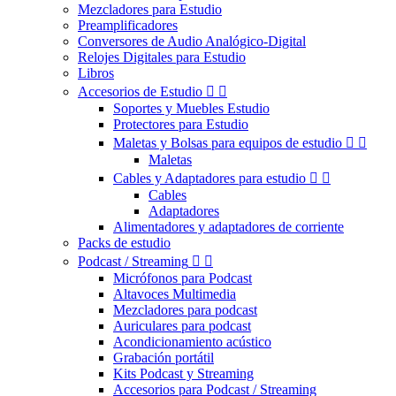
Mezcladores para Estudio
Preamplificadores
Conversores de Audio Analógico-Digital
Relojes Digitales para Estudio
Libros
Accesorios de Estudio


Soportes y Muebles Estudio
Protectores para Estudio
Maletas y Bolsas para equipos de estudio


Maletas
Cables y Adaptadores para estudio


Cables
Adaptadores
Alimentadores y adaptadores de corriente
Packs de estudio
Podcast / Streaming


Micrófonos para Podcast
Altavoces Multimedia
Mezcladores para podcast
Auriculares para podcast
Acondicionamiento acústico
Grabación portátil
Kits Podcast y Streaming
Accesorios para Podcast / Streaming