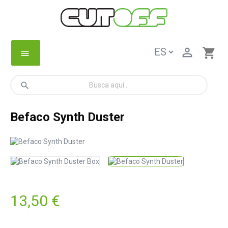

shopping_cart
menu
search
Befaco Synth Duster
13,50 €