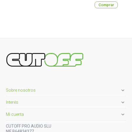
Comprar

Sobre nosotros

Interés

Mi cuenta
CUTOFF PRO AUDIO SLU
NIF B64834377