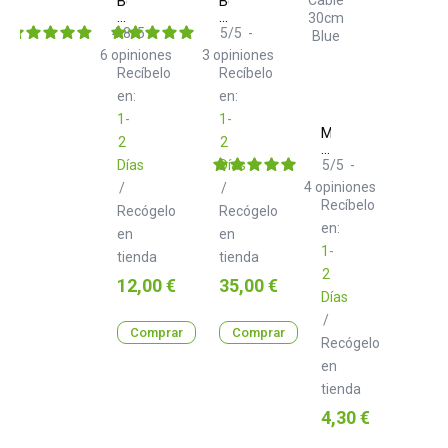
Befaco
Befaco
Cable
Knurlies
Pack
100
4.8
/
5
-
5
/
5
-
Negro
6
opiniones
3
opiniones
30
Recíbelo
Recíbelo
cm
en:
en:
1-
1-
Modular
2
2
Addict
Stacking
Días
Días
5
/
5
-
Patch
4
opiniones
/
/
Cable
Recíbelo
Recógelo
Recógelo
30cm
Blue
en:
en
en
1-
tienda
tienda
2
Precio
Precio
12,00 €
35,00 €
Días
/
Comprar
Comprar
Recógelo
en
tienda
Precio
4,30 €