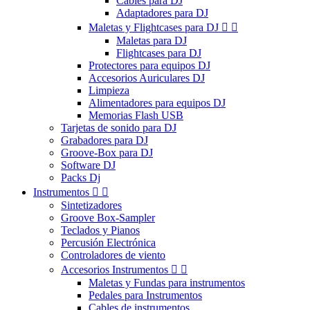
Cables para DJ
Adaptadores para DJ
Maletas y Flightcases para DJ


Maletas para DJ
Flightcases para DJ
Protectores para equipos DJ
Accesorios Auriculares DJ
Limpieza
Alimentadores para equipos DJ
Memorias Flash USB
Tarjetas de sonido para DJ
Grabadores para DJ
Groove-Box para DJ
Software DJ
Packs Dj
Instrumentos


Sintetizadores
Groove Box-Sampler
Teclados y Pianos
Percusión Electrónica
Controladores de viento
Accesorios Instrumentos


Maletas y Fundas para instrumentos
Pedales para Instrumentos
Cables de instrumentos