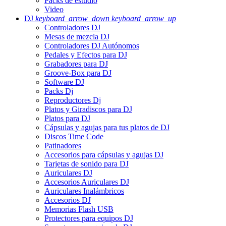
Packs de estudio
Video
DJ
keyboard_arrow_down
keyboard_arrow_up
Controladores DJ
Mesas de mezcla DJ
Controladores DJ Autónomos
Pedales y Efectos para DJ
Grabadores para DJ
Groove-Box para DJ
Software DJ
Packs Dj
Reproductores Dj
Platos y Giradiscos para DJ
Platos para DJ
Cápsulas y agujas para tus platos de DJ
Discos Time Code
Patinadores
Accesorios para cápsulas y agujas DJ
Tarjetas de sonido para DJ
Auriculares DJ
Accesorios Auriculares DJ
Auriculares Inalámbricos
Accesorios DJ
Memorias Flash USB
Protectores para equipos DJ