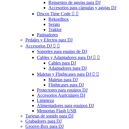
Repuestos de agujas para DJ
Accesorios para cápsulas y agujas DJ
Discos Time Code


Rekordbox
Serato
Traktor
Patinadores
Pedales y Efectos para DJ
Accesorios DJ


Soportes para equipo de DJ
Cables y Adaptadores para DJ


Cables para DJ
Adaptadores para DJ
Maletas y Flightcases para DJ


Maletas para DJ
Flightcases para DJ
Protectores para equipos DJ
Accesorios Auriculares DJ
Limpieza
Alimentadores para equipos DJ
Memorias Flash USB
Tarjetas de sonido para DJ
Grabadores para DJ
Groove-Box para DJ