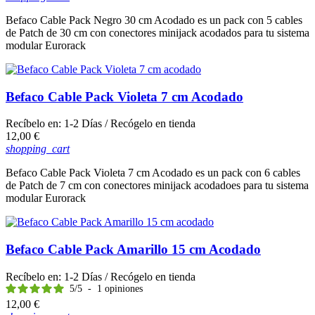
Befaco Cable Pack Negro 30 cm Acodado es un pack con 5 cables
de Patch de 30 cm con conectores minijack acodados para tu sistema
modular Eurorack
Befaco Cable Pack Violeta 7 cm Acodado
Recíbelo en:
1-2 Días
/ Recógelo en tienda
Precio
12,00 €
shopping_cart
Befaco Cable Pack Violeta 7 cm Acodado es un pack con 6 cables
de Patch de 7 cm con conectores minijack acodadoes para tu sistema
modular Eurorack
Befaco Cable Pack Amarillo 15 cm Acodado
Recíbelo en:
1-2 Días
/ Recógelo en tienda
5
/
5
-
1
opiniones
Precio
12,00 €