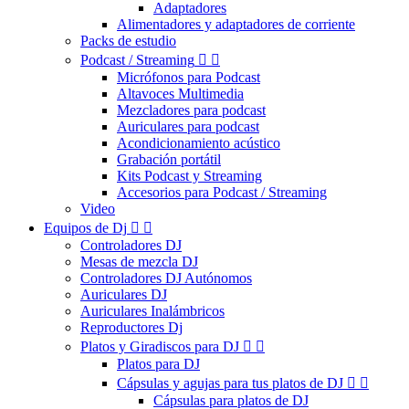
Adaptadores
Alimentadores y adaptadores de corriente
Packs de estudio
Podcast / Streaming


Micrófonos para Podcast
Altavoces Multimedia
Mezcladores para podcast
Auriculares para podcast
Acondicionamiento acústico
Grabación portátil
Kits Podcast y Streaming
Accesorios para Podcast / Streaming
Video
Equipos de Dj


Controladores DJ
Mesas de mezcla DJ
Controladores DJ Autónomos
Auriculares DJ
Auriculares Inalámbricos
Reproductores Dj
Platos y Giradiscos para DJ


Platos para DJ
Cápsulas y agujas para tus platos de DJ


Cápsulas para platos de DJ