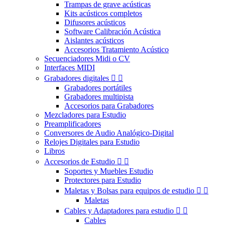
Trampas de grave acústicas
Kits acústicos completos
Difusores acústicos
Software Calibración Acústica
Aislantes acústicos
Accesorios Tratamiento Acústico
Secuenciadores Midi o CV
Interfaces MIDI
Grabadores digitales


Grabadores portátiles
Grabadores multipista
Accesorios para Grabadores
Mezcladores para Estudio
Preamplificadores
Conversores de Audio Analógico-Digital
Relojes Digitales para Estudio
Libros
Accesorios de Estudio


Soportes y Muebles Estudio
Protectores para Estudio
Maletas y Bolsas para equipos de estudio


Maletas
Cables y Adaptadores para estudio


Cables