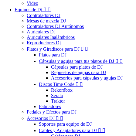
Video
Equipos de Dj


Controladores DJ
Mesas de mezcla DJ
Controladores DJ Autónomos
Auriculares DJ
Auriculares Inalámbricos
Reproductores Dj
Platos y Giradiscos para DJ


Platos para DJ
Cápsulas y agujas para tus platos de DJ


Cápsulas para platos de DJ
Repuestos de agujas para DJ
Accesorios para cápsulas y agujas DJ
Discos Time Code


Rekordbox
Serato
Traktor
Patinadores
Pedales y Efectos para DJ
Accesorios DJ


Soportes para equipo de DJ
Cables y Adaptadores para DJ

