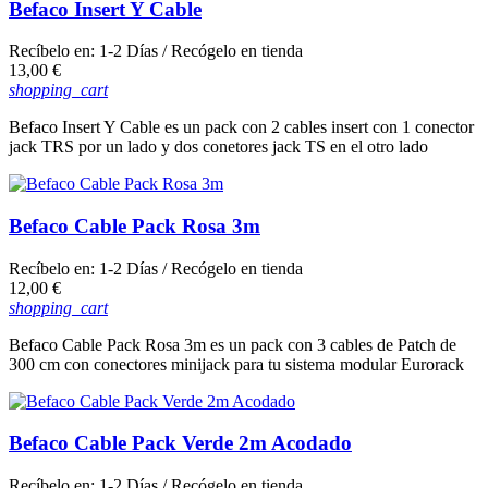
Befaco Insert Y Cable
Recíbelo en:
1-2 Días
/ Recógelo en tienda
Precio
13,00 €
shopping_cart
Befaco Insert Y Cable es un pack con 2 cables insert con 1 conector
jack TRS por un lado y dos conetores jack TS en el otro lado
Befaco Cable Pack Rosa 3m
Recíbelo en:
1-2 Días
/ Recógelo en tienda
Precio
12,00 €
shopping_cart
Befaco Cable Pack Rosa 3m es un pack con 3 cables de Patch de
300 cm con conectores minijack para tu sistema modular Eurorack
Befaco Cable Pack Verde 2m Acodado
Recíbelo en:
1-2 Días
/ Recógelo en tienda