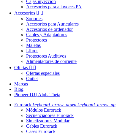
Cajas inyección
Accesorios para altavoces PA
Accesorios


Soportes
Accesorios para Auriculares
Accesorios de ordenador
Cables y Adaptadores
Protectores
Maletas
Libros
Protectores Auditivos
Alimentadores de corriente
Ofertas


Ofertas especiales
Outlet
Marcas
Blog
Pioneer DJ | AlphaTheta
Eurorack
keyboard_arrow_down
keyboard_arrow_up
Módulos Eurorack
Secuenciadores Eurorack
Sintetizadores Modular
Cables Eurorack
Cases Eurorack