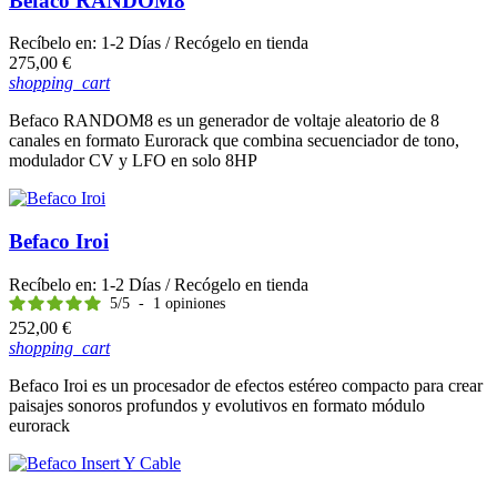
Befaco RANDOM8
Recíbelo en:
1-2 Días
/ Recógelo en tienda
Precio
275,00 €
shopping_cart
Befaco RANDOM8 es un generador de voltaje aleatorio de 8
canales en formato Eurorack que combina secuenciador de tono,
modulador CV y LFO en solo 8HP
Befaco Iroi
Recíbelo en:
1-2 Días
/ Recógelo en tienda
5
/
5
-
1
opiniones
Precio
252,00 €
shopping_cart
Befaco Iroi es un procesador de efectos estéreo compacto para crear
paisajes sonoros profundos y evolutivos en formato módulo
eurorack