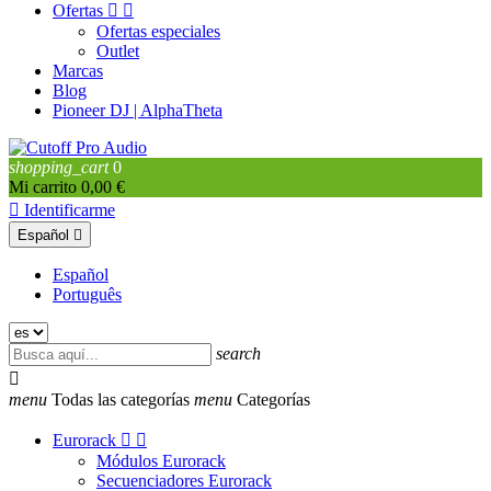
Ofertas


Ofertas especiales
Outlet
Marcas
Blog
Pioneer DJ | AlphaTheta
shopping_cart
0
Mi carrito
0,00 €

Identificarme
Español

Español
Português
search

menu
Todas las categorías
menu
Categorías
Eurorack


Módulos Eurorack
Secuenciadores Eurorack