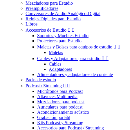
Mezcladores para Estudio
Preamplificadores
Conversores de Audio Analógico-Digital
Relojes Digitales para Estudio
Libros
Accesorios de Estudio


Soportes y Muebles Estudio
Protectores para Estudio
Maletas y Bolsas para equipos de estudio


Maletas
Cables y Adaptadores para estudio


Cables
Adaptadores
Alimentadores y adaptadores de corriente
Packs de estudio
Podcast / Streaming


Micrófonos para Podcast
Altavoces Multimedia
Mezcladores para podcast
Auriculares para podcast
Acondicionamiento acústico
Grabación portátil
Kits Podcast y Streaming
Accesorios para Podcast / Streaming