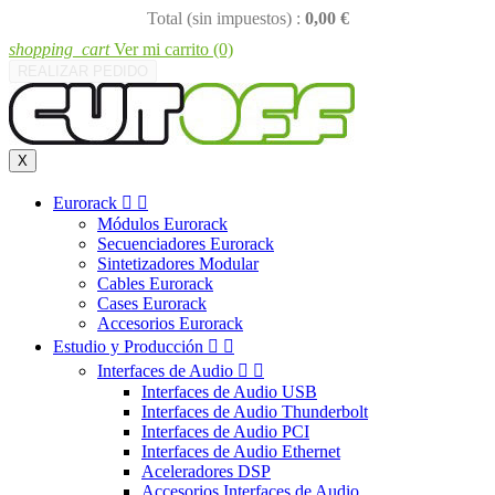
Total (sin impuestos) :
0,00 €
shopping_cart
Ver mi carrito
(0)
REALIZAR PEDIDO
X
Eurorack


Módulos Eurorack
Secuenciadores Eurorack
Sintetizadores Modular
Cables Eurorack
Cases Eurorack
Accesorios Eurorack
Estudio y Producción


Interfaces de Audio


Interfaces de Audio USB
Interfaces de Audio Thunderbolt
Interfaces de Audio PCI
Interfaces de Audio Ethernet
Aceleradores DSP
Accesorios Interfaces de Audio