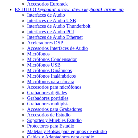
Accesorios Eurorack
ESTUDIO
keyboard_arrow_down
keyboard_arrow_up
Interfaces de Audio
Interfaces de Audio USB
Interfaces de Audio Thunderbolt
Interfaces de Audio PCI
Interfaces de Audio Ethernet
Aceleradores DSP
Accesorios Interfaces de Audio
Micrófonos
Micrófonos Condensador
Micrófonos USB
Micrófonos Dinámicos
Micrófonos Inalámbricos
Micrófonos para cámara
Accesorios para micrófonos
Grabadores digitales
Grabadores portátiles
Grabadores multipista
Accesorios para Grabadores
Accesorios de Estudio
Soportes y Muebles Estudio
Protectores para Estudio
Maletas y Bolsas para equipos de estudio
Cables y Adaptadores para estudio