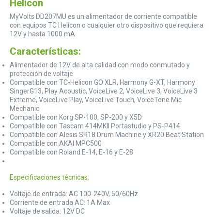
Helicon
MyVolts DD207MU es un alimentador de corriente compatible
con equipos TC Helicon o cualquier otro dispositivo que requiera
12V y hasta 1000 mA
Características:
Alimentador de 12V de alta calidad con modo conmutado y
protección de voltaje
Compatible con TC-Helicon GO XLR, Harmony G-XT, Harmony
SingerG13, Play Acoustic, VoiceLive 2, VoiceLive 3, VoiceLive 3
Extreme, VoiceLive Play, VoiceLive Touch, VoiceTone Mic
Mechanic
Compatible con Korg SP-100, SP-200 y X5D
Compatible con Tascam 414MKII Portastudio y PS-P414
Compatible con Alesis SR18 Drum Machine y XR20 Beat Station
Compatible con AKAI MPC500
Compatible con Roland E-14, E-16 y E-28
Especificaciones técnicas:
Voltaje de entrada: AC 100-240V, 50/60Hz
Corriente de entrada AC: 1A Max
Voltaje de salida: 12V DC