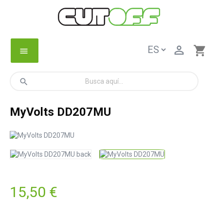

shopping_cart
menu
search
MyVolts DD207MU
15,50 €