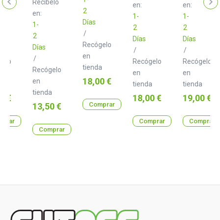
Recíbelo
en:
en:
2
en:
1-
1-
Días
1-
2
2
/
2
Días
Días
Recógelo
Días
/
/
en
/
gelo
Recógelo
Recógelo
tienda
Recógelo
en
en
Precio
18,00 €
en
a
tienda
tienda
tienda
o
Precio
Precio
0 €
18,00 €
19,00 €
Precio
Comprar
13,50 €
prar
Comprar
Comprar
Comprar