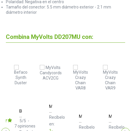
Polaridad: Negativa en el centro
Tamaño del conector: 5.5 mm diámetro exterior - 2.1 mm
diámetro interior
Combina MyVolts DD207MU con:
MyVolts
Befaco
Candycords
Synth
ACV2CG
lts
MyVolts
MyVolts
Recíbelo
Duster
rd
5
/
5
-
Crazy
Crazy
en:
27MS
Chain
Chain
7
opiniones
elo
Recíbelo
Recíbelo
VAR8
VAR9
1-