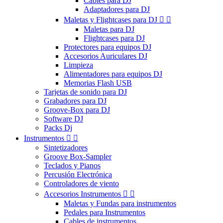
Cables para DJ
Adaptadores para DJ
Maletas y Flightcases para DJ


Maletas para DJ
Flightcases para DJ
Protectores para equipos DJ
Accesorios Auriculares DJ
Limpieza
Alimentadores para equipos DJ
Memorias Flash USB
Tarjetas de sonido para DJ
Grabadores para DJ
Groove-Box para DJ
Software DJ
Packs Dj
Instrumentos


Sintetizadores
Groove Box-Sampler
Teclados y Pianos
Percusión Electrónica
Controladores de viento
Accesorios Instrumentos


Maletas y Fundas para instrumentos
Pedales para Instrumentos
Cables de instrumentos