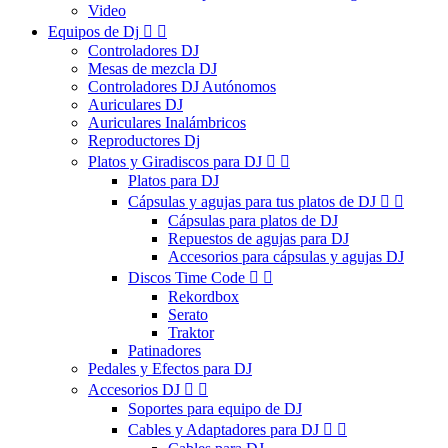
Video
Equipos de Dj


Controladores DJ
Mesas de mezcla DJ
Controladores DJ Autónomos
Auriculares DJ
Auriculares Inalámbricos
Reproductores Dj
Platos y Giradiscos para DJ


Platos para DJ
Cápsulas y agujas para tus platos de DJ


Cápsulas para platos de DJ
Repuestos de agujas para DJ
Accesorios para cápsulas y agujas DJ
Discos Time Code


Rekordbox
Serato
Traktor
Patinadores
Pedales y Efectos para DJ
Accesorios DJ


Soportes para equipo de DJ
Cables y Adaptadores para DJ

