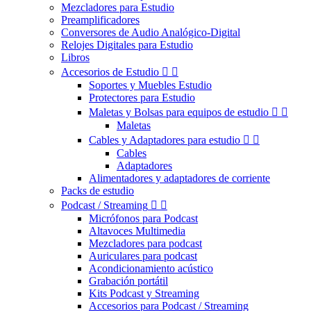
Mezcladores para Estudio
Preamplificadores
Conversores de Audio Analógico-Digital
Relojes Digitales para Estudio
Libros
Accesorios de Estudio


Soportes y Muebles Estudio
Protectores para Estudio
Maletas y Bolsas para equipos de estudio


Maletas
Cables y Adaptadores para estudio


Cables
Adaptadores
Alimentadores y adaptadores de corriente
Packs de estudio
Podcast / Streaming


Micrófonos para Podcast
Altavoces Multimedia
Mezcladores para podcast
Auriculares para podcast
Acondicionamiento acústico
Grabación portátil
Kits Podcast y Streaming
Accesorios para Podcast / Streaming