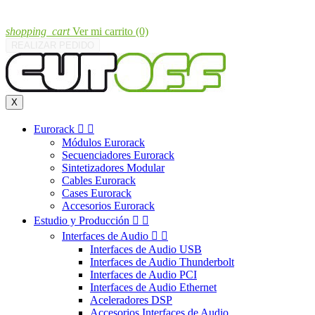
shopping_cart
Ver mi carrito
(0)
REALIZAR PEDIDO
X
Eurorack


Módulos Eurorack
Secuenciadores Eurorack
Sintetizadores Modular
Cables Eurorack
Cases Eurorack
Accesorios Eurorack
Estudio y Producción


Interfaces de Audio


Interfaces de Audio USB
Interfaces de Audio Thunderbolt
Interfaces de Audio PCI
Interfaces de Audio Ethernet
Aceleradores DSP
Accesorios Interfaces de Audio