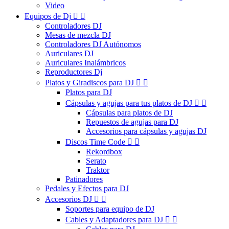
Video
Equipos de Dj


Controladores DJ
Mesas de mezcla DJ
Controladores DJ Autónomos
Auriculares DJ
Auriculares Inalámbricos
Reproductores Dj
Platos y Giradiscos para DJ


Platos para DJ
Cápsulas y agujas para tus platos de DJ


Cápsulas para platos de DJ
Repuestos de agujas para DJ
Accesorios para cápsulas y agujas DJ
Discos Time Code


Rekordbox
Serato
Traktor
Patinadores
Pedales y Efectos para DJ
Accesorios DJ


Soportes para equipo de DJ
Cables y Adaptadores para DJ

