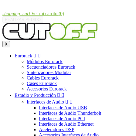
shopping_cart
Ver mi carrito
(0)
REALIZAR PEDIDO
X
Eurorack


Módulos Eurorack
Secuenciadores Eurorack
Sintetizadores Modular
Cables Eurorack
Cases Eurorack
Accesorios Eurorack
Estudio y Producción


Interfaces de Audio


Interfaces de Audio USB
Interfaces de Audio Thunderbolt
Interfaces de Audio PCI
Interfaces de Audio Ethernet
Aceleradores DSP
Accesorios Interfaces de Audio