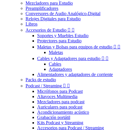
Mezcladores para Estudio
Preamplificadores
Conversores de Audio Analógico-Digital
Relojes Digitales para Estudio
Libros
Accesorios de Estudio


Soportes y Muebles Estudio
Protectores para Estudio
Maletas y Bolsas para equipos de estudio


Maletas
Cables y Adaptadores para estudio


Cables
Adaptadores
Alimentadores y adaptadores de corriente
Packs de estudio
Podcast / Streaming


Micrófonos para Podcast
Altavoces Multimedia
Mezcladores para podcast
Auriculares para podcast
Acondicionamiento acústico
Grabación portátil
Kits Podcast y Streaming
Accesorios para Podcast / Streaming