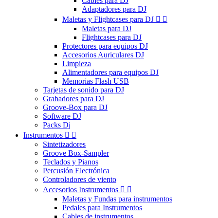
Cables para DJ
Adaptadores para DJ
Maletas y Flightcases para DJ


Maletas para DJ
Flightcases para DJ
Protectores para equipos DJ
Accesorios Auriculares DJ
Limpieza
Alimentadores para equipos DJ
Memorias Flash USB
Tarjetas de sonido para DJ
Grabadores para DJ
Groove-Box para DJ
Software DJ
Packs Dj
Instrumentos


Sintetizadores
Groove Box-Sampler
Teclados y Pianos
Percusión Electrónica
Controladores de viento
Accesorios Instrumentos


Maletas y Fundas para instrumentos
Pedales para Instrumentos
Cables de instrumentos