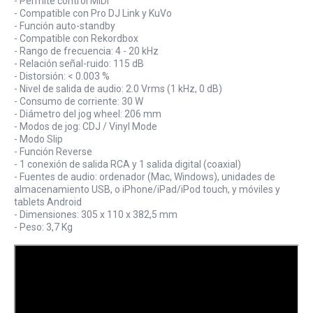
- Permite control MIDI
- Compatible con Pro DJ Link y KuVo
- Función auto-standby
- Compatible con Rekordbox
- Rango de frecuencia: 4 - 20 kHz
- Relación señal-ruido: 115 dB
- Distorsión: < 0.003 %
- Nivel de salida de audio: 2.0 Vrms (1 kHz, 0 dB)
- Consumo de corriente: 30 W
- Diámetro del jog wheel: 206 mm
- Modos de jog: CDJ / Vinyl Mode
- Modo Slip
- Función Reverse
- 1 conexión de salida RCA y 1 salida digital (coaxial)
- Fuentes de audio: ordenador (Mac, Windows), unidades de
almacenamiento USB, o iPhone/iPad/iPod touch, y móviles y
tablets Android
- Dimensiones: 305 x 110 x 382,5 mm
- Peso: 3,7 Kg