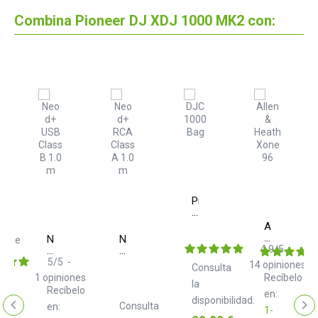
Combina Pioneer DJ XDJ 1000 MK2 con:
Pioneer
DJ
aTheta
DJC
isk®
Allen
1000
&
Neo
Neo
nible
Bag
Heath
4.9
/
5
-
d+
d+
Xone
USB
RCA
5
/
5
-
14
opiniones
Consulta
96
Class
Class
1
opiniones
Recíbelo
B
A
la
Recíbelo
en:
1.0
1.0
disponibilidad.
Consulta
m
en:
m
1-