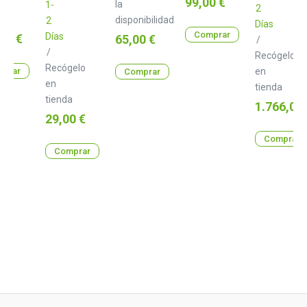
Precio
99,00 €
la
1-
2
disponibilidad
2
Días
Comprar
o
Días
00 €
Precio
65,00 €
/
/
Recógelo
Recógelo
prar
en
Comprar
en
tienda
tienda
Precio
1.766,00 
Precio
29,00 €
Comprar
Comprar