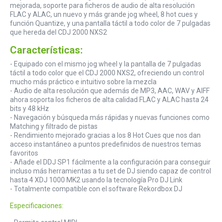
mejorada, soporte para ficheros de audio de alta resolución
FLAC y ALAC, un nuevo y más grande jog wheel, 8 hot cues y
función Quantize, y una pantalla táctil a todo color de 7 pulgadas
que hereda del CDJ 2000 NXS2
Características:
- Equipado con el mismo jog wheel y la pantalla de 7 pulgadas
táctil a todo color que el CDJ 2000 NXS2, ofreciendo un control
mucho más práctico e intuitivo sobre la mezcla
- Audio de alta resolución que además de MP3, AAC, WAV y AIFF
ahora soporta los ficheros de alta calidad FLAC y ALAC hasta 24
bits y 48 kHz
- Navegación y búsqueda más rápidas y nuevas funciones como
Matching y filtrado de pistas
- Rendimiento mejorado gracias a los 8 Hot Cues que nos dan
acceso instantáneo a puntos predefinidos de nuestros temas
favoritos
- Añade el DDJ SP1 fácilmente a la configuración para conseguir
incluso más herramientas a tu set de DJ siendo capaz de control
hasta 4 XDJ 1000 MK2 usando la tecnología Pro DJ Link
- Totalmente compatible con el software Rekordbox DJ
Especificaciones: