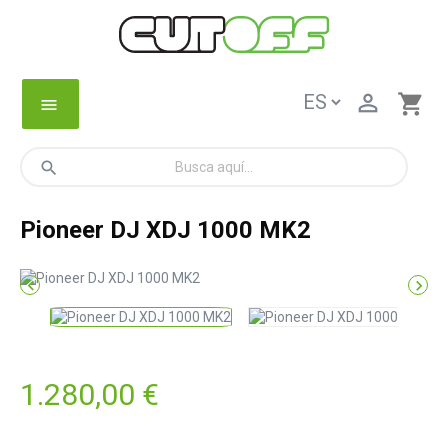

shopping_cart
menu
search
Pioneer DJ XDJ 1000 MK2


1.280,00 €